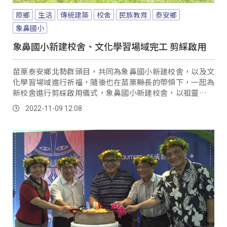
原鄉
生活
傳統建築
校舍
民族教育
泰安鄉
象鼻國小
象鼻國小新建校舍、文化學習場域完工 剪綵啟用
苗栗泰安鄉北勢群頭目，共同為象鼻國小新建校舍，以及文
化學習場域進行祈福，隨後也在苗栗縣長的帶領下，一起為
新校舍進行剪綵啟用儀式，象鼻國小新建校舍，以祖靈之眼
作為設計元素，呈現濃濃的泰雅風情，也成為大安溪上非常
2022-11-09 12:08
亮眼的建築，旁邊的文化學習場域，蓋的雖然都是傳統建
築，卻承載了當地族人對學校實施民族教育的期望。