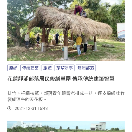
原鄉
傳統建築
旅遊
茅草涼亭
靜浦部落
花蓮靜浦部落居民修繕草屋 傳承傳統建築智慧
排竹、把繩拉緊，部落青年跟耆老排成一排，逐支編綁桂竹
製成涼亭的天花板。
2021-12-31 16:48