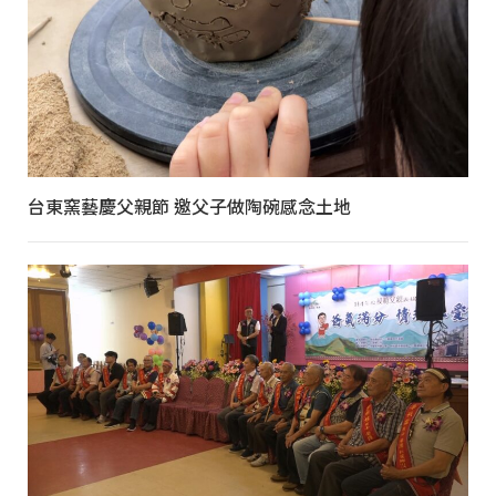
台東窯藝慶父親節 邀父子做陶碗感念土地