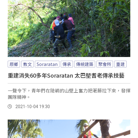
原鄉
教文
Soraratan
傳承
傳統建築
聚會所
重建
重建消失60多年Soraratan 太巴塱耆老傳承技藝
一聲令下，青年們在陡峭的山壁上奮力把荖藤拉下來，發揮
團隊精神。
2021-10-04 19:30