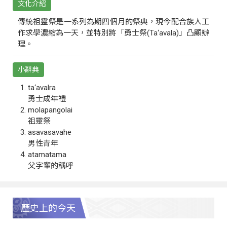
文化介紹
傳統祖靈祭是一系列為期四個月的祭典，現今配合族人工
作求學濃縮為一天，並特別將「勇士祭(Ta‘avala)」凸顯辦
理。
小辭典
ta‘avalra
勇士成年禮
molapangolai
祖靈祭
asavasavahe
男性青年
atamatama
父字輩的稱呼
歷史上的今天