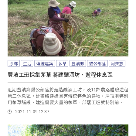
原鄉
生活
傳統建築
茅草
豐濱鄉
貓公部落
阿美族
豐濱工班採集茅草 將建釀酒坊、遊程休息區
近期豐濱鄉貓公部落將建造釀酒工坊，及11鄰農路體驗遊程
第三休息區，計畫將建造具有傳統特色的建物，屋頂則特別
用茅草舖設，建造需要大量的茅草，部落工班就特別前往長
有茅草的農地進行採集，而將採集的茅草與雜草混長，參與
2021-11-09 12:37
採集的族人憑著經驗，利用鐮刀割下茅草後，再將雜草去掉
然後綑綁，迅速完成一把備用的茅草。