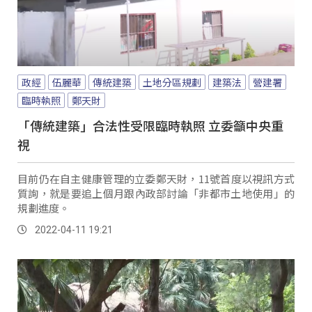
政經
伍麗華
傳統建築
土地分區規劃
建築法
營建署
臨時執照
鄭天財
「傳統建築」合法性受限臨時執照 立委籲中央重
視
目前仍在自主健康管理的立委鄭天財，11號首度以視訊方式
質詢，就是要追上個月跟內政部討論「非都市土地使用」的
規劃進度。
2022-04-11 19:21