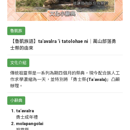
魯凱族
【魯凱族語】ta‘avalra ‘i tatolohae ni｜萬山部落勇
士祭的由來
文化介紹
傳統祖靈祭是一系列為期四個月的祭典，現今配合族人工
作求學濃縮為一天，並特別將「勇士祭(Ta‘avala)」凸顯
辦理。
小辭典
ta‘avalra
勇士成年禮
molapangolai