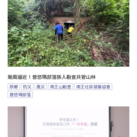
颱風逼近！普悠瑪部落族人勘查共管山林
原鄉
防災
風災
南王山勘查
南王社區發展協會
普悠瑪部落