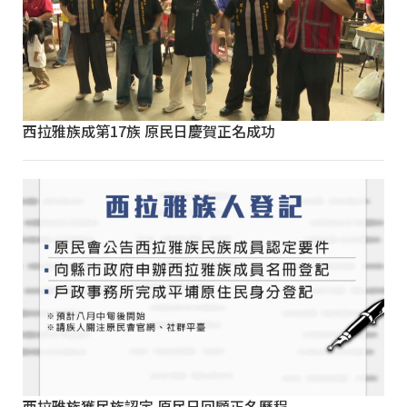
西拉雅族成第17族 原民日慶賀正名成功
西拉雅族獲民族認定 原民日回顧正名歷程