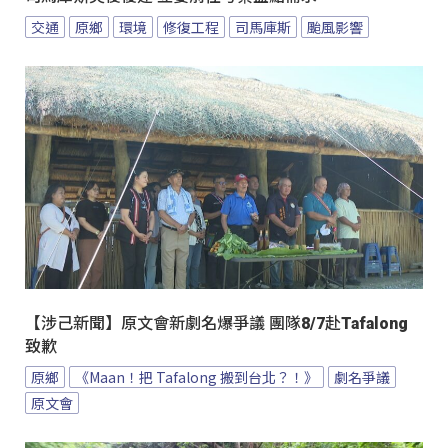
交通
原鄉
環境
修復工程
司馬庫斯
颱風影響
【涉己新聞】原文會新劇名爆爭議 團隊8/7赴Tafalong
致歉
原鄉
《Maan！把 Tafalong 搬到台北？！》
劇名爭議
原文會