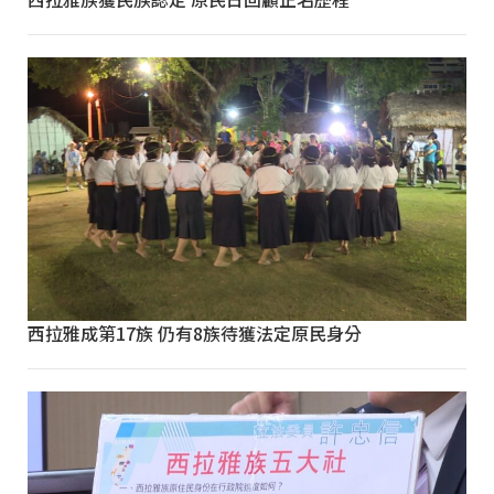
西拉雅成第17族 仍有8族待獲法定原民身分