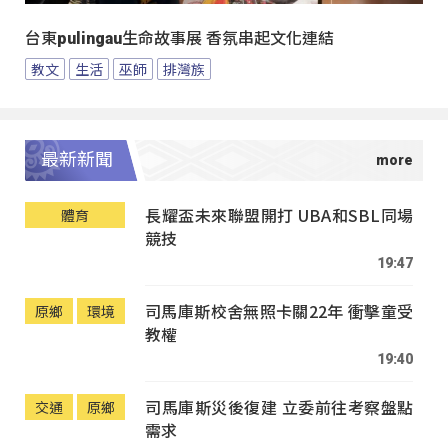
台東pulingau生命故事展 香氛串起文化連結
教文
生活
巫師
排灣族
最新新聞
長耀盃未來聯盟開打 UBA和SBL同場
體育
競技
19:47
司馬庫斯校舍無照卡關22年 衝擊童受
原鄉
環境
教權
19:40
司馬庫斯災後復建 立委前往考察盤點
交通
原鄉
需求