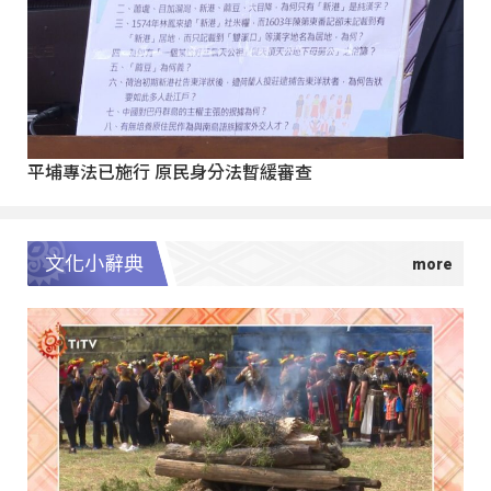
平埔專法已施行 原民身分法暫緩審查
文化小辭典