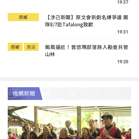
19:37
【涉己新聞】原文會新劇名爆爭議 團
原鄉
隊8/7赴Tafalong致歉
19:31
颱風逼近！普悠瑪部落族人勘查共管
原鄉
防災
山林
19:20
推薦新聞