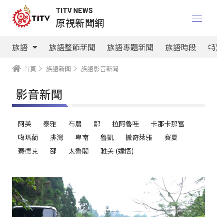
TITV NEWS
原視新聞網
族語
族語整節新聞
族語專題新聞
族語時段
特
首頁
族語新聞
族語影音新聞
影音新聞
族語選擇器 [影音新聞]
阿美
泰雅
布農
鄒
拉阿魯哇
卡那卡那富
噶瑪蘭
排灣
卑南
魯凱
撒奇萊雅
賽夏
賽德克
邵
太魯閣
雅美 (達悟)