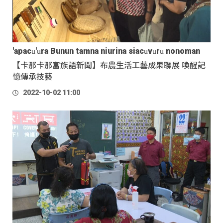
'apacʉ'ʉra Bunun tamna niurina siacʉvʉrʉ nonoman
【卡那卡那富族語新聞】布農生活工藝成果聯展 喚醒記
憶傳承技藝
2022-10-02 11:00