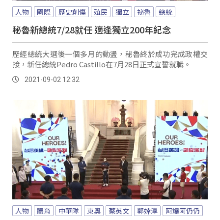
人物
國際
歷史創傷
殖民
獨立
祕魯
總統
秘魯新總統7/28就任 適逢獨立200年紀念
歷經總統大選後一個多月的動盪，秘魯終於成功完成政權交
接，新任總統Pedro Castillo在7月28日正式宣誓就職。
2021-09-02 12:32
人物
體育
中華隊
東奧
蔡英文
郭婞淳
阿爆阿仍仍