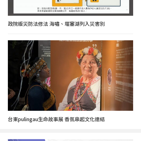
政院版災防法修法 海嘯、堰塞湖列入災害別
台東pulingau生命故事展 香氛串起文化連結