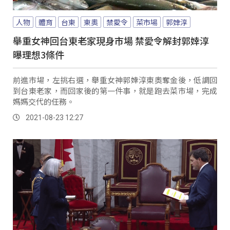
人物
體育
台東
東奧
禁愛令
菜市場
郭婞淳
舉重女神回台東老家現身市場 禁愛令解封郭婞淳
曝理想3條件
前進市場，左挑右選，舉重女神郭婞淳東奧奪金後，低調回
到台東老家，而回家後的第一件事，就是跑去菜市場，完成
媽媽交代的任務。
2021-08-23 12:27