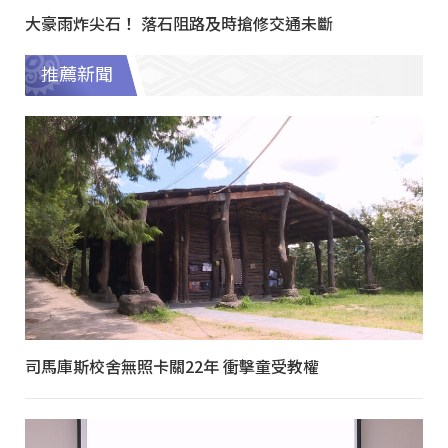
大豪雨炸尖石！ 落石阻路及時搶修交通未斷
推薦新聞
司馬庫斯校舍無照卡關22年 衝擊童受教權