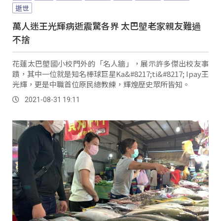
逝世
萬人迷王光輝病逝震驚各界 太巴塱老家親友難過
不捨
花蓮太巴塱國小校門外的「名人牆」，展示許多傑出校友事
蹟，其中一位就是知名棒球巨星Ka&#8217;ti&#8217; Ipay王
光輝，更是中職首位原民總教練，輝煌歷史眾所皆知。
2021-08-31 19:11