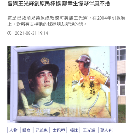
曾與王光輝創原民棒協 鄭幸生憶夥伴感不捨
這是已故前兄弟象總教練阿美族王光輝，在2004年引退賽
上，對所有支持他的球迷朋友所說的話。
2021-08-31 19:14
人物
體育
兄弟象
太巴塱
棒球
王光輝
萬人迷