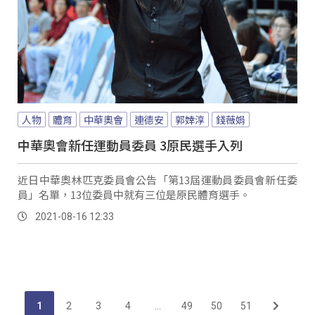
人物
體育
中華奧會
連德安
郭婞淳
錢薇娟
中華奧會新任運動員委員 3原民選手入列
近日中華奧林匹克委員會公告「第13屆運動員委員會新任委
員」名單，13位委員中就有三位是原民體育選手。
2021-08-16 12:33
1
2
3
4
...
49
50
51