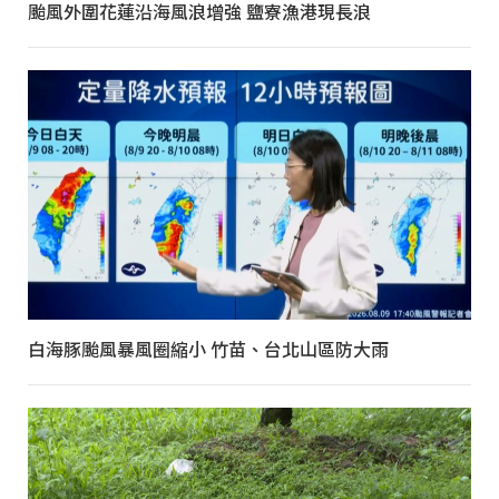
颱風外圍花蓮沿海風浪增強 鹽寮漁港現長浪
白海豚颱風暴風圈縮小 竹苗、台北山區防大雨