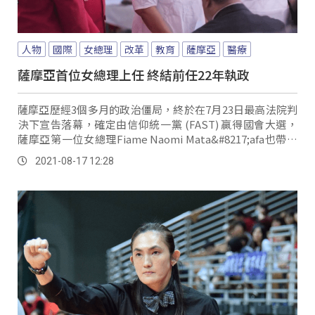
人物
國際
女總理
改革
教育
薩摩亞
醫療
薩摩亞首位女總理上任 終結前任22年執政
薩摩亞歷經3個多月的政治僵局，終於在7月23日最高法院判
決下宣告落幕，確定由信仰統一黨 (FAST) 贏得國會大選，
薩摩亞第一位女總理Fiame Naomi Mata&#8217;afa也帶領
新內閣正式上任。
2021-08-17 12:28