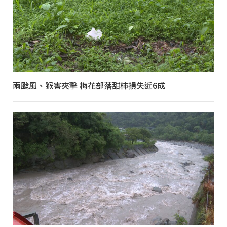
兩颱風、猴害夾擊 梅花部落甜柿損失近6成