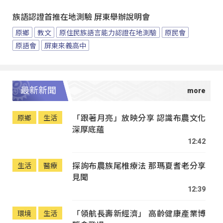
族語認證首推在地測驗 屏東舉辦說明會
原鄉
教文
原住民族語言能力認證在地測驗
原民會
原語會
屏東來義高中
最新新聞
「跟著月亮」放映分享 認識布農文化
原鄉
生活
深厚底蘊
12:42
探詢布農族尾椎療法 那瑪夏耆老分享
生活
醫療
見聞
12:39
「領航長壽新經濟」 高齡健康產業博
環境
生活