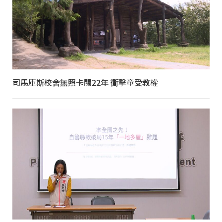
司馬庫斯校舍無照卡關22年 衝擊童受教權