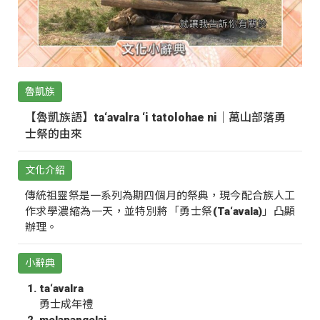
魯凱族
【魯凱族語】ta‘avalra ‘i tatolohae ni｜萬山部落勇
士祭的由來
文化介紹
傳統祖靈祭是一系列為期四個月的祭典，現今配合族人工
作求學濃縮為一天，並特別將「勇士祭(Ta‘avala)」凸顯
辦理。
小辭典
ta‘avalra
勇士成年禮