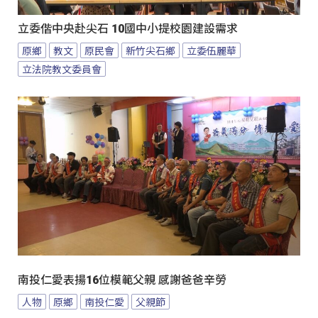
立委偕中央赴尖石 10國中小提校園建設需求
原鄉
教文
原民會
新竹尖石鄉
立委伍麗華
立法院教文委員會
南投仁愛表揚16位模範父親 感謝爸爸辛勞
人物
原鄉
南投仁愛
父親節