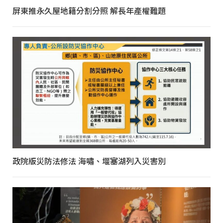
屏東推永久屋地籍分割分照 解長年產權難題
政院版災防法修法 海嘯、堰塞湖列入災害別