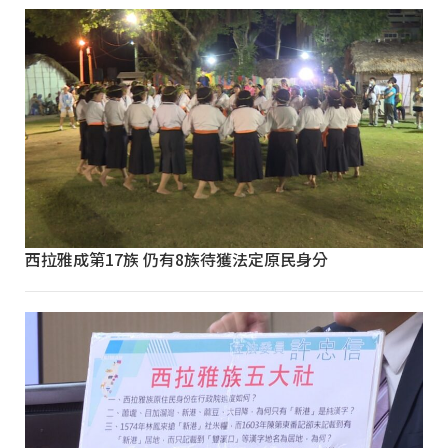
西拉雅成第17族 仍有8族待獲法定原民身分