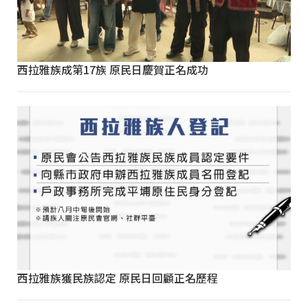
西拉雅族成第17族 原民日慶賀正名成功
西拉雅族獲民族認定 原民日回顧正名歷程