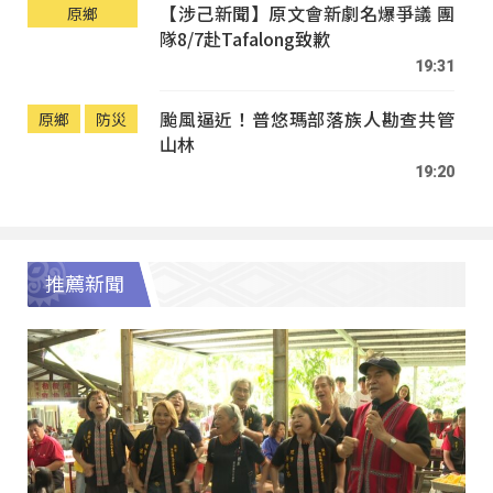
【涉己新聞】原文會新劇名爆爭議 團
原鄉
隊8/7赴Tafalong致歉
19:31
颱風逼近！普悠瑪部落族人勘查共管
原鄉
防災
山林
19:20
推薦新聞