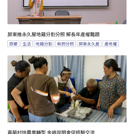
屏東推永久屋地籍分割分照 解長年產權難題
原鄉
生活
地籍分割
執照分照
屏東永久屋
產地權
嘉蘭村拚農業轉型 金峰說明會促經驗交流