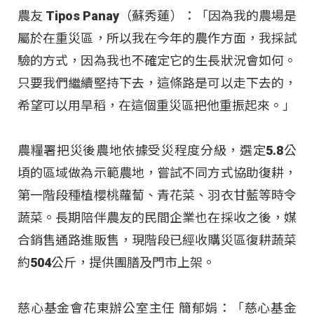
農友 Tipos Panay（蘇秀蓮）：「因為我的農場是
屬於在重災區，所以我在今年的農作方面，我採試
驗的方式，因為我也不確定它的生長狀況會如何。
只要我們繼續堅持下去，這條路是可以走下去的，
希望可以用旱稻，在這個重災區把他重振起來。」
農糧署把災後農地依據受災程度分級，選定5.8公
頃的區域做為示範農地，嘗試不同方式協助復耕，
第一階段種植櫻桃蘿蔔、青花菜、羽衣甘藍等時令
蔬菜。長期陪伴農友的民間企業也在採收之後，媒
合銷售通路進販售，現階段已經收購災區復耕蔬菜
約504公斤，提供團膳及門市上架。
慈心基金會花東辦公室主任 簡郁娟：「慈心基金