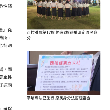
勢性騷
擾」從
西拉雅成第17族 仍有8族待獲法定原民身
分
場所，
也特別
議，而
要拿性
好這兩
平埔專法已施行 原民身分法暫緩審查
，確保