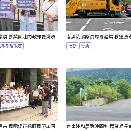
議燒 多黨團赴內政部要說法
南澳清潔隊員爆毒酒駕 移送法
內政部警政署
社會
毒駕
節
災高 民團促正視原民勞工困
台東建和農路涉圖利 農業處長