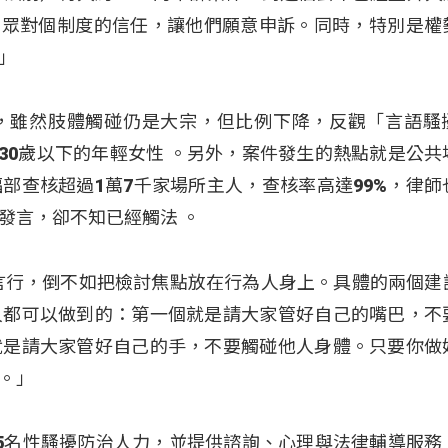
民眾對個制度的信任，讓他們願意申訴。同時，特別是權
」
，雖然肢體觸碰仍是大宗，但比例下降，反觀「言語騷
是30歲以下的年輕女性
。另外，案件發生的熱點就是公共
部查核超過1萬7千家場所主人，查核率高達99%，律師
的發言，卻不知已經觸法
。
言行，倒不如把檢討焦點放在行為人身上。具體的兩個建
人都可以做到的：第一個就是請大家管好自己的嘴巴，不
就是請大家管好自己的手，不要觸碰他人身體。只要你做
。」
5名性騷擾防治人力，並提供諮詢、心理與法律輔導服務