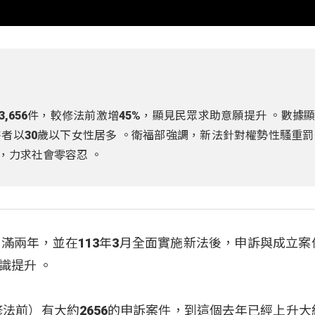
3,656件，較修法前激增45%，顯見民眾求助意願提升
。數據
者以30歲以下女性居多
。衛福部強調，新法針對權勢性騷重罰
%，力求社會零容忍
。
滿兩年，並在113年3月全面實施新法後，申訴與成立案
意識提升
。
修法前）有大約2656的申訴案件，到這個去年已經上升大