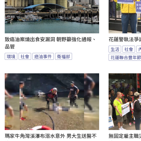
致癌油案燒出食安漏洞 朝野籲強化通報、
花蓮警執法爭
品管
生活
社會
環境
社會
癌油事件
衛福部
花蓮聯合豐年
瑪家牛角灣溪瀑布溺水意外 男大生送醫不
無固定雇主職