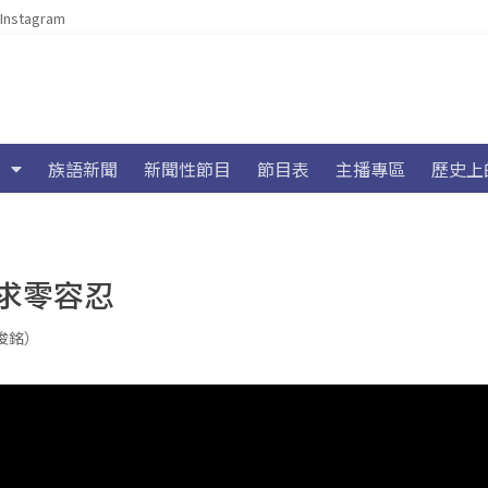
Instagram
族語新聞
新聞性節目
節目表
主播專區
歷史上
求零容忍
施俊銘）