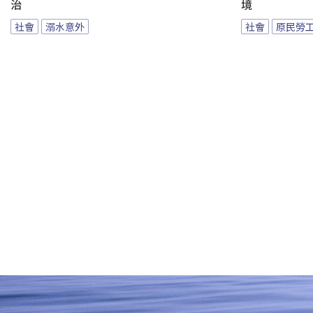
治
境
社會
溺水意外
社會
原民勞