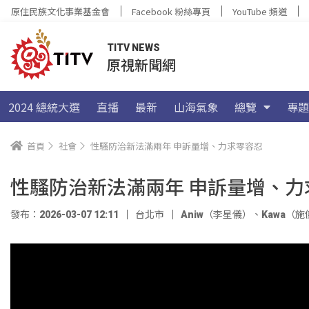
原住民族文化事業基金會
Facebook 粉絲專頁
YouTube 頻道
TITV NEWS
原視新聞網
2024 總統大選
直播
最新
山海氣象
總覽
專題
首頁
社會
性騷防治新法滿兩年 申訴量增、力求零容忍
性騷防治新法滿兩年 申訴量增、力
發布：2026-03-07 12:11
台北市
Aniw（李星儀）
、
Kawa（