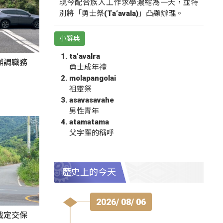
現今配合族人工作求學濃縮為一天，並特
別將「勇士祭(Ta‘avala)」凸顯辦理。
小辭典
ta‘avalra
辦調職務
勇士成年禮
molapangolai
祖靈祭
asavasavahe
男性青年
atamatama
父字輩的稱呼
歷史上的今天
2026/ 08/ 06
裁定交保