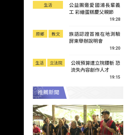
公益團邀愛國浦長輩義
生活
工 彩繪蛋糕慶父親節
19:28
族語認證首推在地測驗
原鄉
教文
屏東舉辦說明會
19:20
公視預算遭立院腰斬 恐
生活
立法院
流失內容創作人才
19:15
推薦新聞