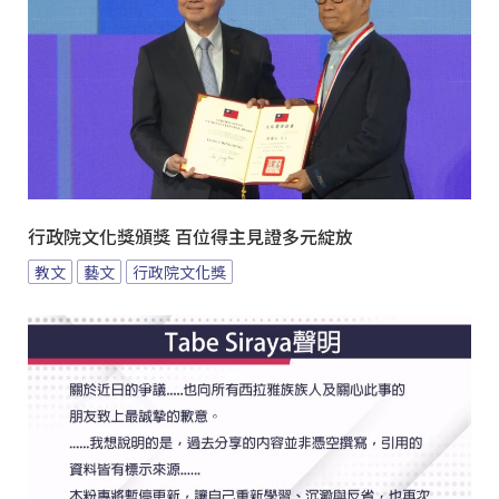
行政院文化獎頒獎 百位得主見證多元綻放
教文
藝文
行政院文化獎