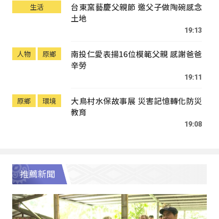
台東窯藝慶父親節 邀父子做陶碗感念
生活
土地
19:13
南投仁愛表揚16位模範父親 感謝爸爸
人物
原鄉
辛勞
19:11
大鳥村水保故事展 災害記憶轉化防災
原鄉
環境
教育
19:08
推薦新聞