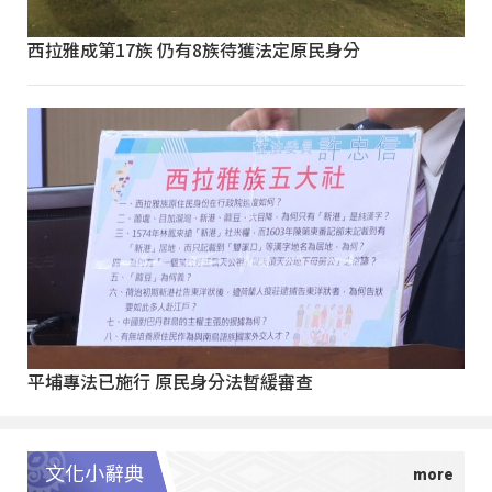
西拉雅成第17族 仍有8族待獲法定原民身分
平埔專法已施行 原民身分法暫緩審查
文化小辭典