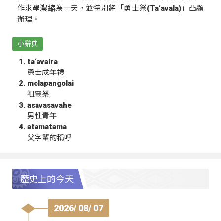
作求學濃縮為一天，並特別將「勇士祭(Ta‘avala)」凸顯
辦理。
小辭典
ta‘avalra
勇士成年禮
molapangolai
祖靈祭
asavasavahe
男性青年
atamatama
父字輩的稱呼
歷史上的今天
2026/ 08/ 07