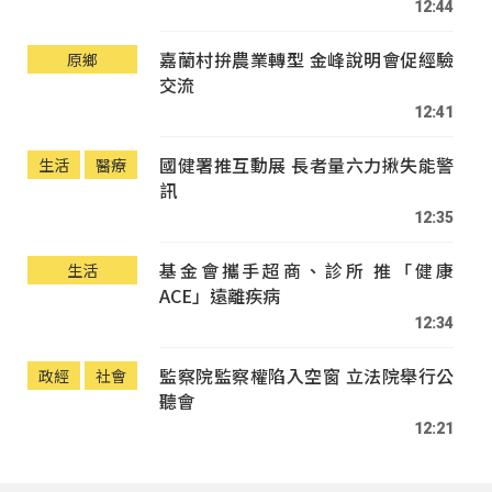
12:44
嘉蘭村拚農業轉型 金峰說明會促經驗
原鄉
交流
12:41
國健署推互動展 長者量六力揪失能警
生活
醫療
訊
12:35
基金會攜手超商、診所 推「健康
生活
ACE」遠離疾病
12:34
監察院監察權陷入空窗 立法院舉行公
政經
社會
聽會
12:21