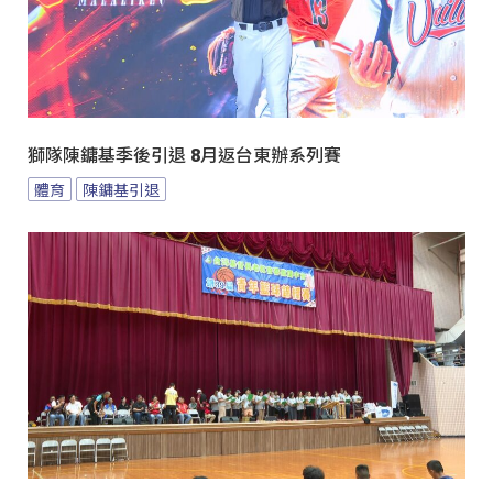
獅隊陳鏞基季後引退 8月返台東辦系列賽
體育
陳鏞基引退