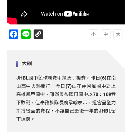
Facebook
Line
A
A
A
大綱
JHBL國中籃球聯賽甲級男子複賽，昨日(6)在南
山高中火熱開打，今日(7)由花蓮國風國中對上
高雄鳳甲國中，雖然最後國風國中以70：109吞
下敗戰，但泰雅族隊長廣承翰表示，還會盡全力
拚搏後面的賽程，不讓自己最後一年的JHBL留
下遺憾。