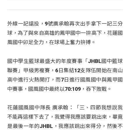
外線一記遠投，9號廣承翰再次出手拿下一記三分
球，為了與來自高雄的鳳甲國中一拚高下，花蓮國
風國中卯足全力，在球場上奮力拚搏。
國中學生籃球最盛大的年度賽事「JHBL國中籃球
聯賽」甲級男複賽，6日集結12支隊伍開始在南山
高中進行火熱開打，而7日進行國風國中與鳳甲國
中賽事，國風國中最終以70:109，吞下敗戰。
花蓮國風國中隊長 廣承翰：「三、四節我想說我
不能再這樣下去了，我覺得我應該要跳出來，畢竟
是最後一年的JHBL，我應該跳出來得分，然後不