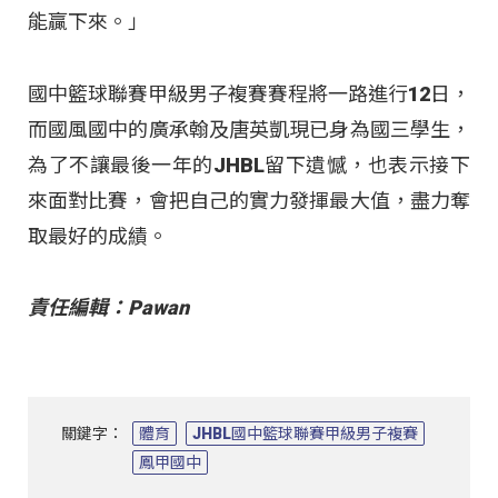
能贏下來。」
國中籃球聯賽甲級男子複賽賽程將一路進行12日，
而國風國中的廣承翰及唐英凱現已身為國三學生，
為了不讓最後一年的JHBL留下遺憾，也表示接下
來面對比賽，會把自己的實力發揮最大值，盡力奪
取最好的成績。
責任編輯：Pawan
關鍵字：
體育
JHBL國中籃球聯賽甲級男子複賽
鳳甲國中