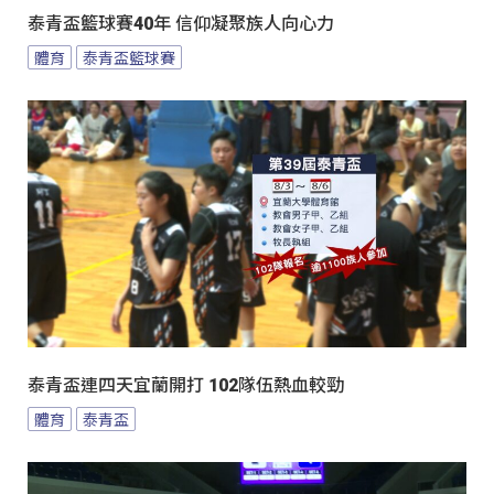
泰青盃籃球賽40年 信仰凝聚族人向心力
體育
泰青盃籃球賽
泰青盃連四天宜蘭開打 102隊伍熱血較勁
體育
泰青盃