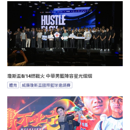
瓊斯盃8/14燃戰火 中華男籃陣容星光熠熠
體育
威廉瓊斯盃國際籃球邀請賽