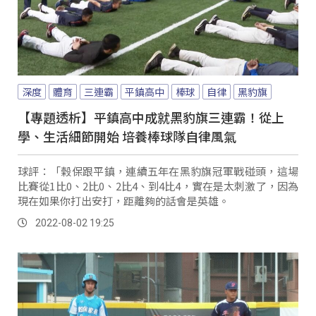
深度
體育
三連霸
平鎮高中
棒球
自律
黑豹旗
【專題透析】平鎮高中成就黑豹旗三連霸！從上
學、生活細節開始 培養棒球隊自律風氣
球評：「榖保跟平鎮，連續五年在黑豹旗冠軍戰碰頭，這場
比賽從1比0、2比0、2比4、到4比4，實在是太刺激了，因為
現在如果你打出安打，距離夠的話會是英雄。
2022-08-02 19:25