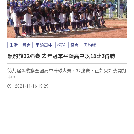
生活
體育
平鎮高中
棒球
體育
黑豹旗
黑豹旗32強賽 去年冠軍平鎮高中以18比2得勝
第九屆黑豹旗全國高中棒球大賽，32強賽，正如火如荼開打
中。
2021-11-16 19:29