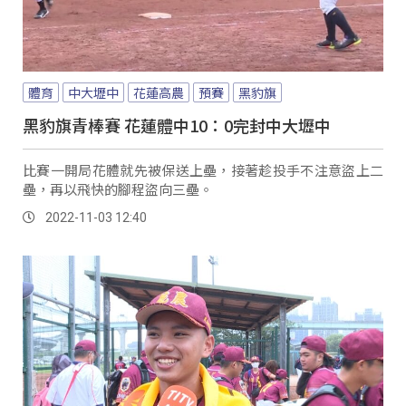
體育
中大壢中
花蓮高農
預賽
黑豹旗
黑豹旗青棒賽 花蓮體中10：0完封中大壢中
比賽一開局花體就先被保送上壘，接著趁投手不注意盜上二
壘，再以飛快的腳程盜向三壘。
2022-11-03 12:40