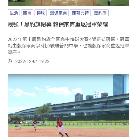
生活
體育
棒球
穀保家商
閉幕典禮
黑豹旗
最強！黑豹旗閉幕 穀保家商重返冠軍榮耀
2022年第十屆黑豹旗全國高中棒球大賽4號正式落幕，冠軍
戰由穀保家商以5比0戰勝普門中學，也讓穀保家商重返冠軍
寶座。
2022-12-04 19:22