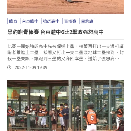
體育
台東體中
強恕高中
青棒賽
黑豹旗
黑豹旗青棒賽 台東體中6比2擊敗強恕高中
比賽一開始強恕高中先被保送上壘，接著再打出一支短打讓
跑者推進上二壘，接著又打出一支二壘滾地球二壘接到，封
殺一壘失誤，讓跑到三壘的又奔回本壘，送給了強恕高中第
一分。
2022-11-09 19:39