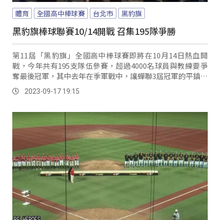
體育
全國高中棒球賽
台北市
黑豹旗
黑豹旗棒球聯賽10/14開戰 召集195隊爭勝
第11屆「黑豹旗」全國高中棒球賽即將在10月14日熱血開
戰，今年共有195支隊伍參賽，超過4000名球員與教練要爭
奪最後冠軍，其中去年在季軍戰中，讓蟬聯3屆冠軍的平鎮高
中，吃下殿軍獎牌的鶯歌高中，今年也來勢洶洶。
2023-09-17 19:15