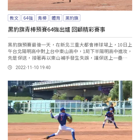
教文
64強
青棒
體育
黑豹旗
黑豹旗青棒預賽64強出爐 回顧精彩賽事
黑豹旗預賽最後一天，在新北三重大都會棒球場上，10日上
午台北陽明高中對上台中東山高中，1局下半陽明高中進攻，
先是保送，接著再以東山補手發生失誤，讓保送上一壘的跑
著，盜進了二壘，再盜上三壘，再打出一個中外野安打，東
2022-11-10 19:40
山外野失誤，讓陽明高中拿下這場賽事的第1分。