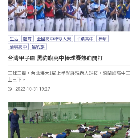
生活
體育
全國高中棒球大賽
平鎮高中
棒球
蘭嶼高中
黑豹旗
台灣甲子園 黑豹旗高中棒球賽熱血開打
三球三振，台北海大1局上半就展現過人球技，讓蘭嶼高中三
上三下。
2022-10-31 19:27