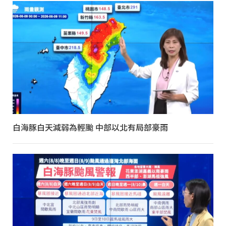
白海豚白天減弱為輕颱 中部以北有局部豪雨