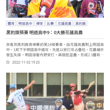
體育
明道高中
棒球
比賽
花蓮高農
黑豹旗
黑豹旗預賽 明道高中9：0大勝花蓮高農
來看到黑豹旗青棒賽的第24場賽事，由花蓮高農對上明道高
中，1局下半明道高中進攻，先是以安打攻占壘包，花農補手
發生失誤，明道接著內野安打，再發起盜壘，形成2 3壘有人
局面。
2022-11-02 19:25