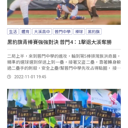
生活
體育
大溪高中
普門中學
棒球
黑豹旗
黑豹旗青棒賽強強對決 普門4：1擊退大溪奪勝
二局上半，來到普門中學的進攻，輪到第5棒排灣族洪奇晸，
精準的選球選到保送上到一壘，接著又盜二壘，靠著轉身躲
過二壘手的刺殺，安全上壘!幫普門中學先攻占得點圈， 接著
隊友打出三游的防線，洪奇晸衝本壘，撲壘，SAFE！拿下本
2022-11-01 19:45
場的第一分！ 普門首名打者先擊出2壘安打上到得點圈，接
連2支安打，再拿下2分，場上目前2出局，一二壘有人，輪
到排灣族洪奇晸，強勁滾地穿越內野，再拿下1分。