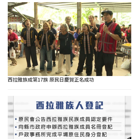
西拉雅族成第17族 原民日慶賀正名成功