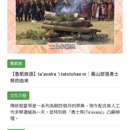
魯凱族
【魯凱族語】ta‘avalra ‘i tatolohae ni｜萬山部落勇士
祭的由來
文化介紹
傳統祖靈祭是一系列為期四個月的祭典，現今配合族人工
作求學濃縮為一天，並特別將「勇士祭(Ta‘avala)」凸顯辦
理。