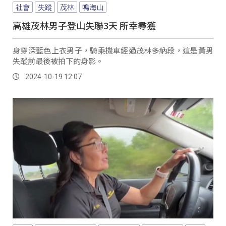
社會
失蹤
茂林
鳴海山
高雄茂林男子登山失聯3天 所幸尋獲
身穿深藍色上衣男子，騎乘機車經過茂林多納段，這是黃男
失蹤前最後被拍下的身影。
2024-10-19 12:07