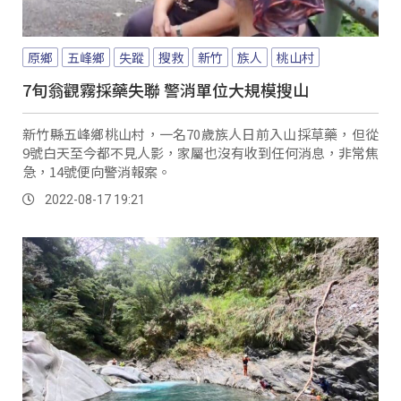
原鄉
五峰鄉
失蹤
搜救
新竹
族人
桃山村
7旬翁觀霧採藥失聯 警消單位大規模搜山
新竹縣五峰鄉桃山村，一名70歲族人日前入山採草藥，但從
9號白天至今都不見人影，家屬也沒有收到任何消息，非常焦
急，14號便向警消報案。
2022-08-17 19:21