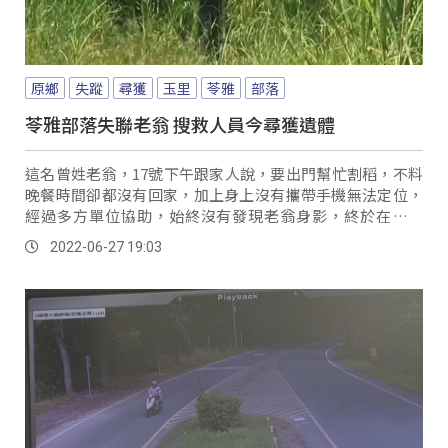
原鄉
失蹤
尋獲
玉里
苓雅
部落
苓雅部落失聯老翁 搜救人員今尋獲遺體
這名曾姓老翁，17號下午跟家人說，要出門幫忙割稻，不料
晚餐時間卻都沒有回家，加上身上沒有攜帶手機無法定位，
經過多方單位協助，始終沒有發現老翁身影，終於在昨天
(26)，在老翁機車附近發現老翁的安全帽，而...。
2022-06-27 19:03