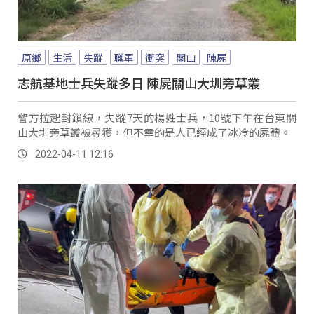
原鄉
生活
失蹤
職軍
衝突
關山
陳屍
志航基地士兵失蹤多日 陳屍關山大圳旁草叢
警方拉起封鎖線，失蹤7天的楊姓士兵，10號下午在台東關
山大圳旁草叢被尋獲，但不幸的是人已經成了冰冷的屍體。
2022-04-11 12:16