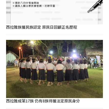
西拉雅族獲民族認定 原民日回顧正名歷程
西拉雅成第17族 仍有8族待獲法定原民身分