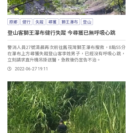
原鄉
健行
失蹤
尋獲
獅王瀑布
登山
登山客獅王瀑布健行失蹤 今尋獲已無呼吸心跳
警消人員27號清晨再次前往舊筏灣獅王瀑布搜救，8點55分
在瀑布上方尋獲失蹤登山客李姓男子，已經沒有呼吸心跳，
立刻請求直升機吊掛送醫，急救後仍宣告不治。
2022-06-27 19:11