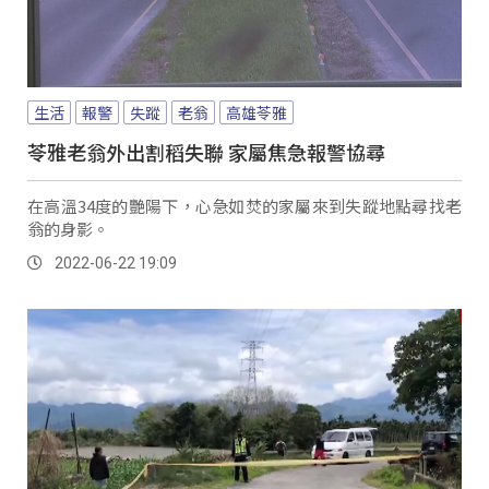
生活
報警
失蹤
老翁
高雄苓雅
苓雅老翁外出割稻失聯 家屬焦急報警協尋
在高溫34度的艷陽下，心急如焚的家屬來到失蹤地點尋找老
翁的身影。
2022-06-22 19:09