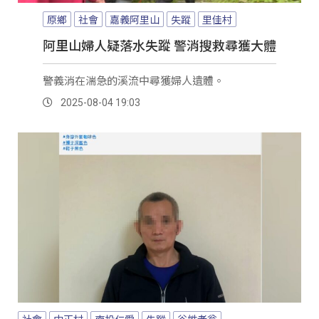
原鄉
社會
嘉義阿里山
失蹤
里佳村
阿里山婦人疑落水失蹤 警消搜救尋獲大體
警義消在湍急的溪流中尋獲婦人遺體。
2025-08-04 19:03
社會
中正村
南投仁愛
失蹤
谷姓老翁