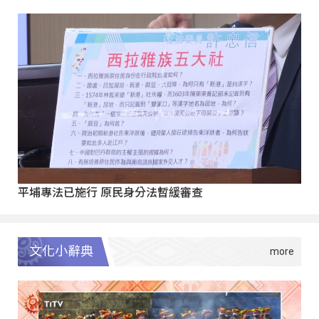
平埔專法已施行 原民身分法暫緩審查
文化小辭典