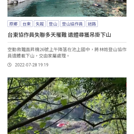
原鄉
台東
失蹤
登山
登山協作員
迷路
台東協作員失聯多天罹難 遺體尋獲吊掛下山
空勤救難直昇機26號上午降落在池上國中，將林姓登山協作
員遺體載下山，交由家屬處理。
2022-07-28 19:19