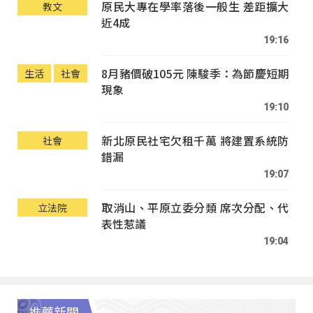
原民大專在學率落後一般生 差距擴大
教文
近4成
19:16
8月豬價破105元 陳駿季：為節慶短期
生活
社會
現象
19:10
新北原民社宅欠租千萬 將建置系統防
社會
錯漏
19:07
取消山、平原立委分類 席次分配、代
立法院
表性惹議
19:04
推薦新聞