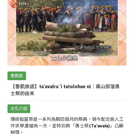
魯凱族
【魯凱族語】ta‘avalra ‘i tatolohae ni｜萬山部落勇
士祭的由來
文化介紹
傳統祖靈祭是一系列為期四個月的祭典，現今配合族人工
作求學濃縮為一天，並特別將「勇士祭(Ta‘avala)」凸顯
辦理。