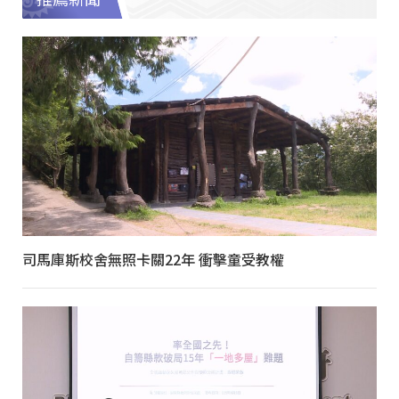
司馬庫斯校舍無照卡關22年 衝擊童受教權