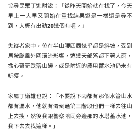
協尋民眾丁進財說：「從昨天開始就在找了，今天
早上一大早又開始在重找結果還是一樣還是尋不
到，大概有出動20幾個有喔。」
失蹤者家中，位在半山腰四周幾乎都是斜坡，受到
馬鞍颱風外圍環流影響，這幾天部落都下著大雨，
擔心哥哥跌落山邊，或是附近的農用蓄水池仍未有
斬獲。
家屬丁衛雄也說：「不要說下雨都有那個水管山水
都有漏水，他就有滑倒過第三階段他們一樣去往山
上去搜，然後我跟警察陪同旁邊那的水塔蓄水池，
我下去去找這樣。」