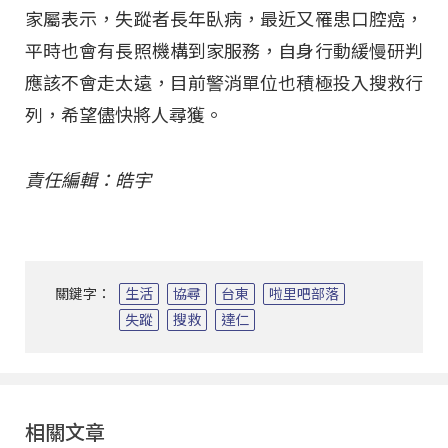
家屬表示，失蹤者長年臥病，最近又罹患口腔癌，
平時也會有長照機構到家服務，自身行動緩慢研判
應該不會走太遠，目前警消單位也積極投入搜救行
列，希望儘快將人尋獲。
責任編輯：皓宇
關鍵字：
生活
協尋
台東
啦里吧部落
失蹤
搜救
達仁
相關文章