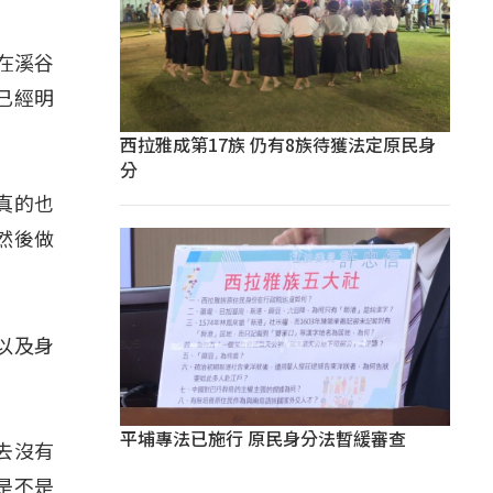
在溪谷
已經明
西拉雅成第17族 仍有8族待獲法定原民身
分
真的也
然後做
以及身
平埔專法已施行 原民身分法暫緩審查
去沒有
是不是