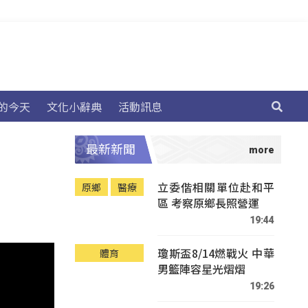
的今天
文化小辭典
活動訊息
最新新聞
立委偕相關單位赴和平
原鄉
醫療
區 考察原鄉長照營運
19:44
瓊斯盃8/14燃戰火 中華
體育
男籃陣容星光熠熠
19:26