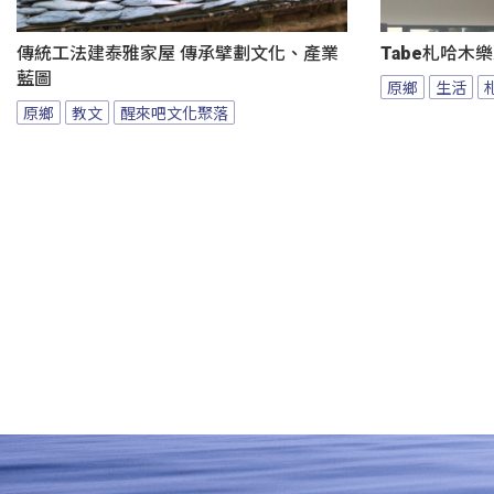
傳統工法建泰雅家屋 傳承擘劃文化、產業
Tabe札哈木
藍圖
原鄉
生活
原鄉
教文
醒來吧文化聚落