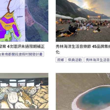
發案 4次環評未過限期補正
秀林海洋生活音樂節 45品牌集
化
台東南都蘭段渡假村開發計畫
原鄉
祭典活動
秀林海洋生活音