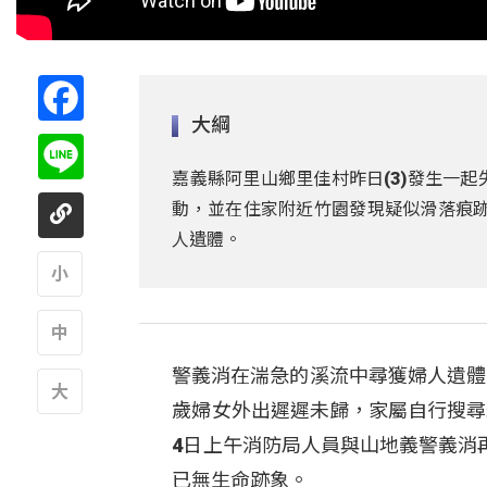
Facebook
大綱
Line
嘉義縣阿里山鄉里佳村昨日(3)發生一
動，並在住家附近竹園發現疑似滑落痕跡
人遺體。
A
警義消在湍急的溪流中尋獲婦人遺體
A
歲婦女外出遲遲未歸，家屬自行搜尋
A
4日上午消防局人員與山地義警義消
已無生命跡象。