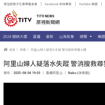
原住民族文化事業基金會
Facebook 粉絲專頁
YouTube 頻道
TITV NEWS
原視新聞網
2024 總統大選
直播
最新
山海氣象
總覽
專題
首頁
原鄉
阿里山婦人疑落水失蹤 警消搜救尋獲大體
阿里山婦人疑落水失蹤 警消搜救尋
發布：2025-08-04 19:03
嘉義阿里山
Nabu (孫俊憲)