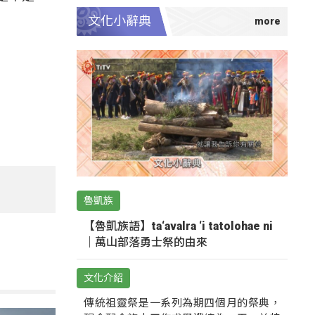
文化小辭典
魯凱族
【魯凱族語】ta‘avalra ‘i tatolohae ni
｜萬山部落勇士祭的由來
文化介紹
傳統祖靈祭是一系列為期四個月的祭典，