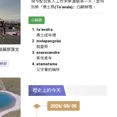
現今配合族人工作求學濃縮為一天，並特
別將「勇士祭(Ta‘avala)」凸顯辦理。
小辭典
ta‘avalra
勇士成年禮
molapangolai
祖靈祭
結展部落文
asavasavahe
男性青年
樂節
atamatama
父字輩的稱呼
歷史上的今天
2026/ 08/ 05