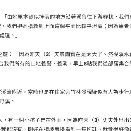
：「由她原本疑似掉落的地方沿著溪谷往下游尋找，我們
體，我們把她搶救到上面這個平面比較平坦處；因為患者
處理。」
之龍：「因為昨天（3）天氣雨實在是太大了、然後溪水
合我們所有的山地義警、義消，早上8點我們從部落集合
在溪流附近，當時也是在住家旁竹林發現疑似有人為步行
野溪。
人，有一個小孩子是在外面，因為昨天（3）丈夫外出出
一等都沒有，剛好在邊坡旁邊看到一隻拖鞋，就覺得好像