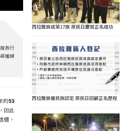
西拉雅族成第17族 原民日慶賀正名成功
開搜救行
中尋獲婦
西拉雅族獲民族認定 原民日回顧正名歷程
約53
，因此
遺體，