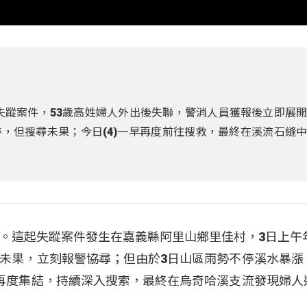
起失蹤案件，53歲高姓婦人外出後失聯，警消人員獲報後立即展
，但搜尋未果；今日(4)一早再度前往搜救，最終在溪流石縫
。這起失蹤案件發生在嘉義縣阿里山鄉里佳村，3日上午年
未果，立刻報警協尋；但由於3日山區雨勢不停溪水暴漲
再度集結，持續深入搜索，最終在烏奇哈溪支流發現婦人