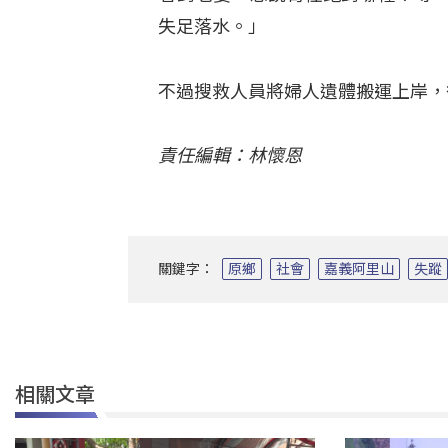
失足落水。」
不過搜救人員將婦人遺體搬運上岸，
責任編輯：林懷恩
關鍵字：
原鄉
社會
嘉義阿里山
失蹤
相關文章