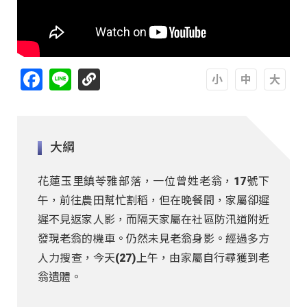
Facebook
Line
A
A
A
大綱
花蓮玉里鎮苓雅部落，一位曾姓老翁，17號下
午，前往農田幫忙割稻，但在晚餐間，家屬卻遲
遲不見返家人影，而隔天家屬在社區防汛道附近
發現老翁的機車。仍然未見老翁身影。經過多方
人力搜查，今天(27)上午，由家屬自行尋獲到老
翁遺體。