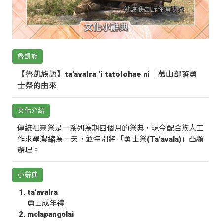
魯凱族
【魯凱族語】ta‘avalra ‘i tatolohae ni｜萬山部落勇
士祭的由來
文化介紹
傳統祖靈祭是一系列為期四個月的祭典，現今配合族人工
作求學濃縮為一天，並特別將「勇士祭(Ta‘avala)」凸顯
辦理。
小辭典
ta‘avalra
勇士成年禮
molapangolai