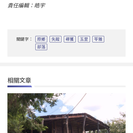
責任編輯：皓宇
關鍵字：
原鄉
失蹤
尋獲
玉里
苓雅
部落
相關文章