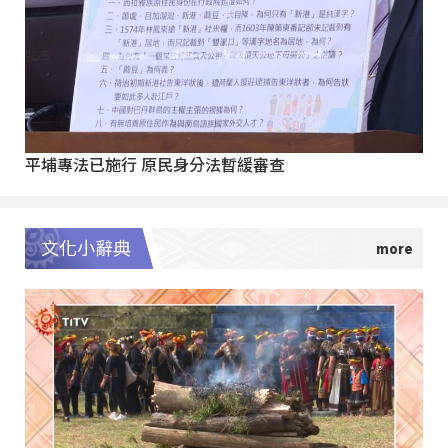
平埔專法已施行 原民身分法暫緩審查
文化小辭典