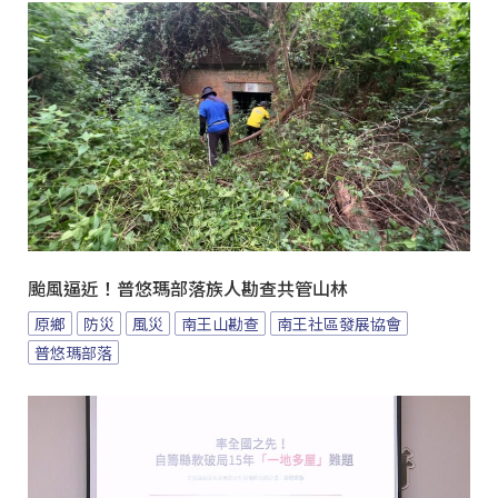
颱風逼近！普悠瑪部落族人勘查共管山林
原鄉
防災
風災
南王山勘查
南王社區發展協會
普悠瑪部落