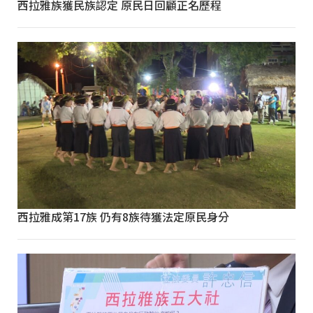
西拉雅族獲民族認定 原民日回顧正名歷程
西拉雅成第17族 仍有8族待獲法定原民身分