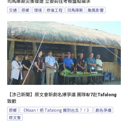
司馬庫斯災後復建 立委前往考察盤點需求
交通
原鄉
環境
修復工程
司馬庫斯
颱風影響
【涉己新聞】原文會新劇名爆爭議 團隊8/7赴Tafalong
致歉
原鄉
《Maan！把 Tafalong 搬到台北？！》
劇名爭議
原文會