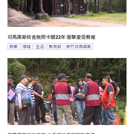
司馬庫斯校舍無照卡關22年 衝擊童受教權
原鄉
環境
生活
教育部
新竹司馬庫斯