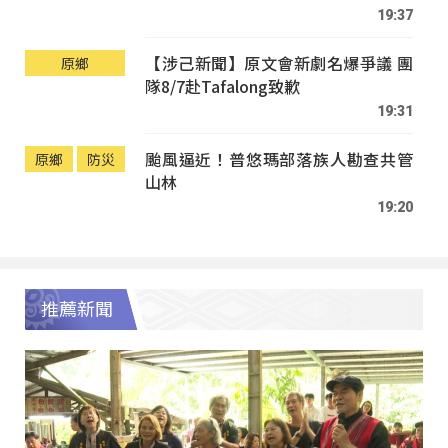
19:37
【涉己新聞】原文會新劇名爆爭議 團
原鄉
隊8/7赴Tafalong致歉
19:31
颱風逼近！普悠瑪部落族人勘查共管
原鄉
防災
山林
19:20
推薦新聞