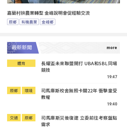
嘉蘭村拚農業轉型 金峰說明會促經驗交流
原鄉
有機農業
金峰鄉
最新新聞
長耀盃未來聯盟開打 UBA和SBL同場
體育
競技
19:47
司馬庫斯校舍無照卡關22年 衝擊童受
原鄉
環境
教權
19:40
司馬庫斯災後復建 立委前往考察盤點
交通
原鄉
需求