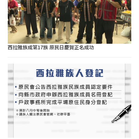
西拉雅族成第17族 原民日慶賀正名成功