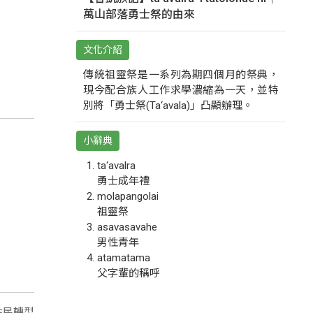
萬山部落勇士祭的由來
文化介紹
傳統祖靈祭是一系列為期四個月的祭典，
現今配合族人工作求學濃縮為一天，並特
別將「勇士祭(Ta‘avala)」凸顯辦理。
小辭典
ta‘avalra
勇士成年禮
molapangolai
祖靈祭
asavasavahe
男性青年
atamatama
父字輩的稱呼
住民轉型