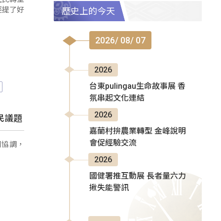
經提了好
歷史上的今天
2026/ 08/ 07
2026
台東pulingau生命故事展 香
氛串起文化連結
2026
民議題
嘉蘭村拚農業轉型 金峰說明
會促經驗交流
同協調，
2026
國健署推互動展 長者量六力
揪失能警訊