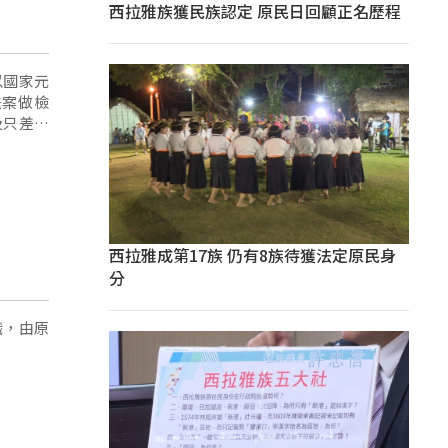
西拉雅族獲民族認定 原民日回顧正名歷程
以國家元
法案做檢
及只差臨
西拉雅成第17族 仍有8族待獲法定原民身
分
職，由原