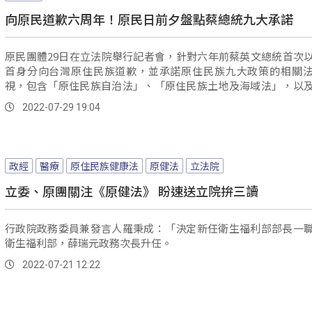
向原民道歉六周年！原民日前夕盤點蔡總統九大承諾
原民團體29日在立法院舉行記者會，針對六年前蔡英文總統首次
首身分向台灣原住民族道歉，並承諾原住民族九大政策的相關
視，包含「原住民族自治法」、「原住民族土地及海域法」，以
門一腳的「原住民族健康法」，原民團體呼籲政府儘快訂定。
2022-07-29 19:04
政經
醫療
原住民族健康法
原健法
立法院
立委、原團關注《原健法》 盼速送立院拚三讀
行政院政務委員兼發言人羅秉成：「決定新任衛生福利部部長一
衛生福利部，薛瑞元政務次長升任。
2022-07-21 12:22