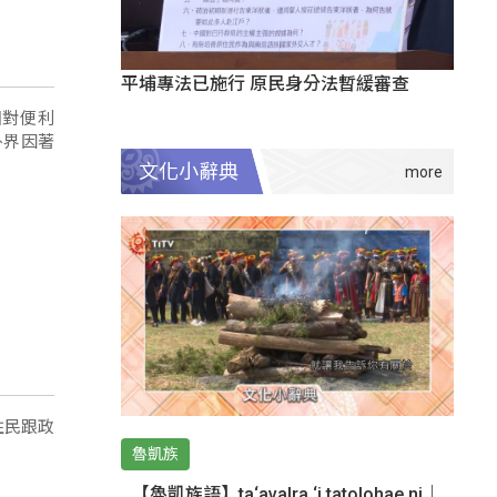
平埔專法已施行 原民身分法暫緩審查
相對便利
外界因著
文化小辭典
住民跟政
魯凱族
【魯凱族語】ta‘avalra ‘i tatolohae ni｜