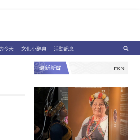
的今天
文化小辭典
活動訊息
最新新聞