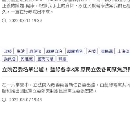
正義的議題-健康，根據我手上的資料，原住民族健康法案我們已
久，一直在行政院出不來。
2022-03-11 19:39
政經
生活
原健法
原民自治
原開條例
召委
國民黨
土海法
委員會
民進黨
諮商同意
釋憲
立院召委名單出爐！ 藍綠各拿8席 原民立委各司聚焦原
在一片掌聲中，立法院內政委員會新任召委出爐，由藍綠兩黨共
順利推出國民黨立委鄭天財跟民進黨立委張宏陸。
2022-03-07 19:48