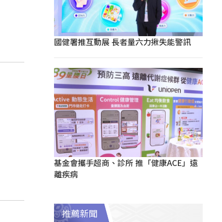
國健署推互動展 長者量六力揪失能警訊
基金會攜手超商、診所 推「健康ACE」遠
離疾病
推薦新聞