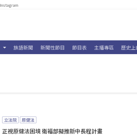
Instagram
族語新聞
新聞性節目
節目表
主播專區
歷史上
立法院
原健法
正視原健法困境 衛福部擬推新中長程計畫