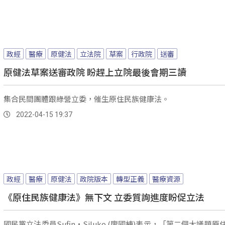
政經
醫療
原健法
立法院
草案
行政院
送審
原健法草案送審政院 盼趕上立院最後會期三讀
集合民間團體跟綠營立委，催生原住民族健康法。
2022-04-15 19:37
政經
醫療
原健法
政院版本
轉型正義
醫療資源
《原住民族健康法》無下文 立委質詢進度盼促立法
國民黨立法委員Sufin‧Siluko (廖國棟)表示，「第二個大議題原