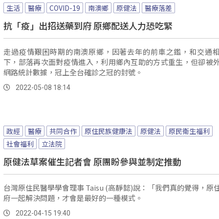
生活
醫療
COVID-19
南澳鄉
原健法
醫療落差
抗「疫」出招送藥到府 原鄉配送人力恐吃緊
走過疫情艱困時期的南澳原鄉，因著去年的前車之鑑，和交通
下，部落再次面對疫情進入，利用鄉內互助的方式重生，但卻被
網路統計數據，冠上全台確診之冠的封號。
2022-05-08 18:14
政經
醫療
共同合作
原住民族健康法
原健法
原民衛生福利
社會福利
立法院
原健法草案催生記者會 原團盼參與並制定推動
台灣原住民醫學學會理事 Taisu (高靜懿)說：「我們真的覺得，原
府一起解決問題，才會是最好的一種模式。
2022-04-15 19:40