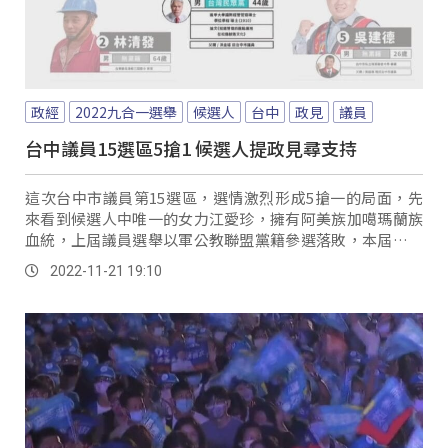
政經
2022九合一選舉
候選人
台中
政見
議員
台中議員15選區5搶1 候選人提政見尋支持
這次台中市議員第15選區，選情激烈形成5搶一的局面，先
來看到候選人中唯一的女力江愛珍，擁有阿美族加噶瑪蘭族
血統，上屆議員選舉以軍公教聯盟黨籍參選落敗，本屆以民
進黨籍捲土重來，希望能夠爭取孩童教育、長者...。
2022-11-21 19:10