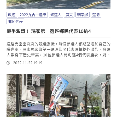
政經
2022九合一選舉
候選人
屏東
瑪家鄉
選情
鄉民代表
競爭激烈！ 瑪家第一選區鄉民代表10搶4
道路旁密密麻麻的競選旗幟，每個參選人都期望增加自己的
曝光率，屏東瑪家鄉第一選區鄉民代表選情格外激烈，參選
人數寫下歷史新高，10位參選人將角逐4個代表席次，對於
選舉結果族人都相當期待。
2022-11-22 19:19