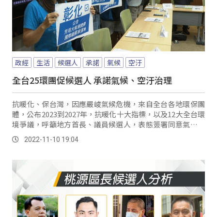
政經
生活
候選人
承諾
氣候
空汙
全台25環團促候選人 承諾氣候、空汙治理
抗暖化、保台灣，因應嚴峻氣候危機，來自全台各地環保團
體，公布2023到2027年，抗暖化十大指標，以及12大全台環
境爭議，呼籲地方首長、議員候選人，表態簽署同意氣候、
空污治理訴求，承諾當選後，能有積極...。
2022-11-10 19:04