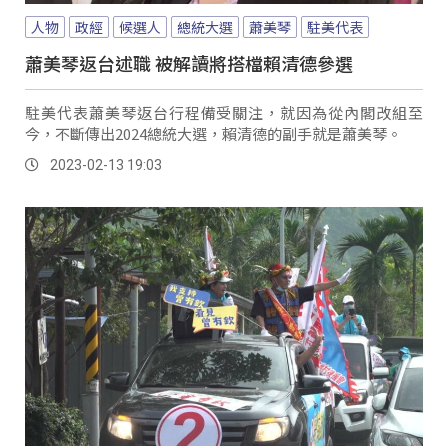
人物
政經
候選人
總統大選
蕭美琴
駐美代表
蕭美琴返台述職 被解讀將搭檔賴清德參選
駐美代表蕭美琴返台行程備受關注，就因為從內閣改組至
今，不斷傳出2024總統大選，賴清德的副手就是蕭美琴。
2023-02-13 19:03