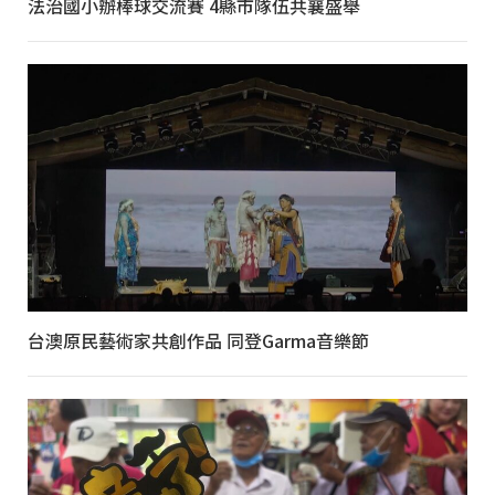
法治國小辦棒球交流賽 4縣市隊伍共襄盛舉
台澳原民藝術家共創作品 同登Garma音樂節