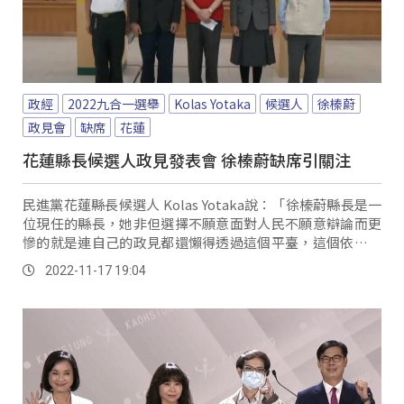
政經
2022九合一選舉
Kolas Yotaka
候選人
徐榛蔚
政見會
缺席
花蓮
花蓮縣長候選人政見發表會 徐榛蔚缺席引關注
民進黨花蓮縣長候選人 Kolas Yotaka說：「徐榛蔚縣長是一
位現任的縣長，她非但選擇不願意面對人民不願意辯論而更
慘的就是連自己的政見都還懶得透過這個平臺，這個依法設
立的平臺來這裡至少向人民簡報，因為徐縣長傅前縣長恐怕
2022-11-17 19:04
想著自己躺著都會贏。