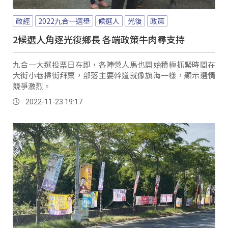
政經
2022九合一選舉
候選人
光復
政策
2候選人角逐光復鄉長 各端政策牛肉尋支持
九合一大選投票日在即，各陣營人馬也開始積極抓緊時間在
大街小巷掃街拜票，部落主要幹道就像旗海一樣，顯示選情
競爭激烈。
2022-11-23 19:17