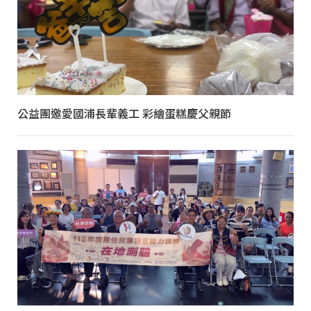
公益團邀愛國浦長輩義工 彩繪蛋糕慶父親節