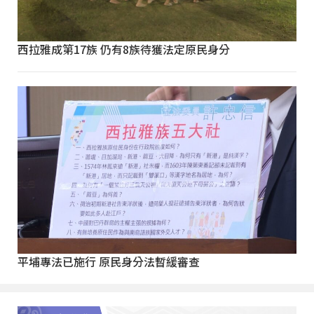
西拉雅成第17族 仍有8族待獲法定原民身分
平埔專法已施行 原民身分法暫緩審查