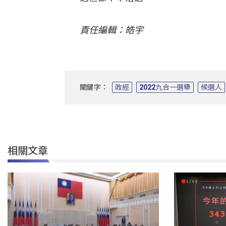
責任編輯：皓宇
關鍵字：
政經
2022九合一選舉
候選人
相關文章