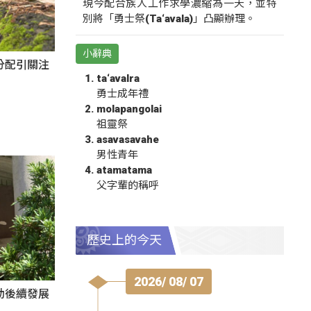
現今配合族人工作求學濃縮為一天，並特
別將「勇士祭(Ta‘avala)」凸顯辦理。
小辭典
分配引關注
ta‘avalra
勇士成年禮
molapangolai
祖靈祭
asavasavahe
男性青年
atamatama
父字輩的稱呼
歷史上的今天
2026/ 08/ 07
動後續發展