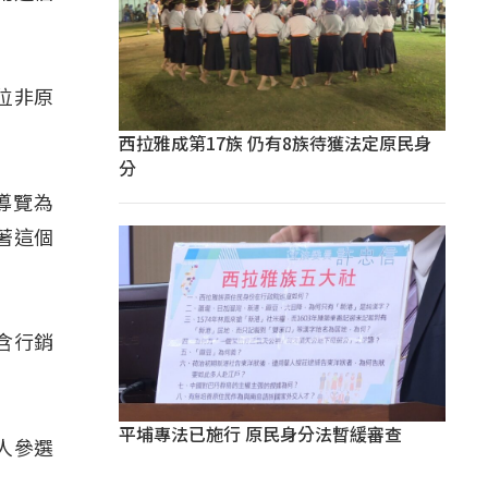
位非原
西拉雅成第17族 仍有8族待獲法定原民身
分
導覽為
著這個
含行銷
平埔專法已施行 原民身分法暫緩審查
人參選