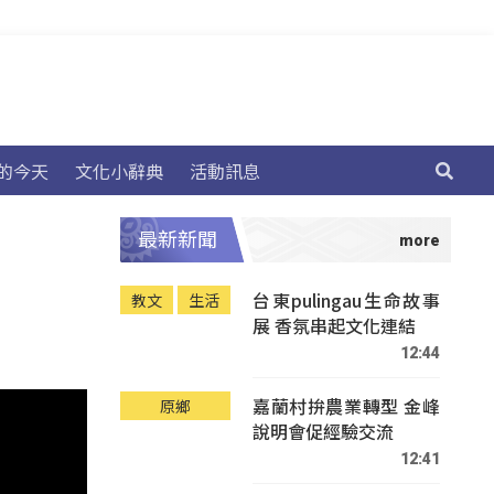
的今天
文化小辭典
活動訊息
最新新聞
台東pulingau生命故事
教文
生活
展 香氛串起文化連結
12:44
嘉蘭村拚農業轉型 金峰
原鄉
說明會促經驗交流
12:41