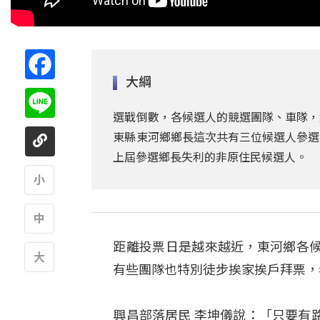
Facebook
大綱
Line
選戰倒數，各候選人的競選團隊、車隊，
東縣東河鄉鄉長這次共有三位候選人參選
上屆參選鄉長失利的非原住民候選人。
A
距離投票日是越來越近，東河鄉各
A
有些團隊也特別徒步挨家挨戶拜票，
A
興昌部落居民 李坤儀說：「只要有