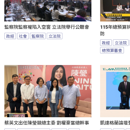
監察院監察權陷入空窗 立法院舉行公聽會
115年總預算
防
政經
社會
監察院
立法院
政經
立法院
總預算審查
蔡英文出任陳瑩競總主委 劉櫂豪當總幹事
凱達格蘭論壇