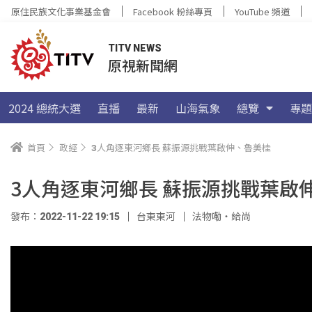
原住民族文化事業基金會
Facebook 粉絲專頁
YouTube 頻道
TITV NEWS
原視新聞網
2024 總統大選
直播
最新
山海氣象
總覽
專題
首頁
政經
3人角逐東河鄉長 蘇振源挑戰葉啟伸、魯美桂
3人角逐東河鄉長 蘇振源挑戰葉啟
發布：2022-11-22 19:15
台東東河
法物嘞‧給尚