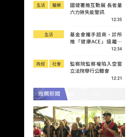
國健署推互動展 長者量
生活
醫療
六力揪失能警訊
12:35
基金會攜手超商、診所
生活
推「健康ACE」遠離疾
病
12:34
監察院監察權陷入空窗
政經
社會
立法院舉行公聽會
12:21
推薦新聞