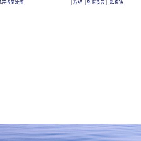
凱達格蘭論壇
政經
監察委員
監察院