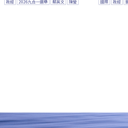
政經
2026九合一選舉
蔡英文
陳瑩
國際
政經