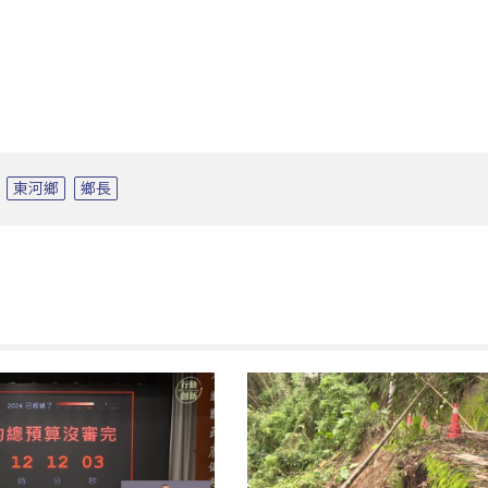
東河鄉
鄉長