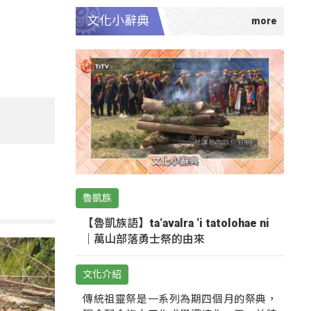
文化小辭典
魯凱族
【魯凱族語】ta‘avalra ‘i tatolohae ni
｜萬山部落勇士祭的由來
文化介紹
傳統祖靈祭是一系列為期四個月的祭典，