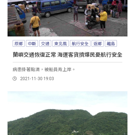
原鄉
中斷
交通
東北風
航行安全
返鄉
離島
蘭嶼交通恢復正常 海運客貨擠爆民憂航行安全
病患掛著點滴，被船員背上岸。
2021-11-30 19:03