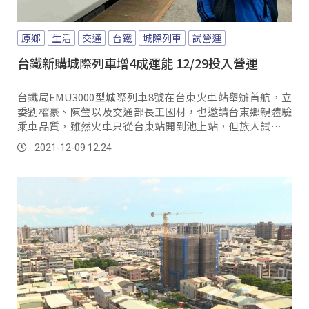
原鄉
生活
交通
台鐵
城際列車
試營運
台鐵新購城際列車增4成運能 12/29投入營運
台鐵局EMU3000型城際列車8號在台東火車站舉辦首航，立
委劉櫂豪、陳瑩以及交通部長王國材，也邀請台東鄉親體驗
乘車品質，雖然火車只從台東站開到池上站，但族人試乘之
後都感到相當滿意。
2021-12-09 12:24