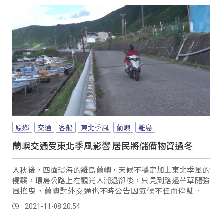
原鄉
交通
客船
東北季風
蘭嶼
離島
蘭嶼交通受東北季風影響 居民將儲備物資過冬
入秋後，四面環海的離島蘭嶼，天候不穩定加上東北季風的
侵襲，環島公路上在觀光人潮退卻後，只見到路邊芒草隨強
風搖曳，蘭嶼對外交通也不時公告因氣候不佳而停駛的狀
態。
2021-11-08 20:54