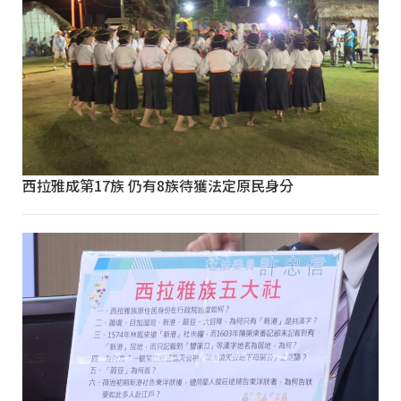
西拉雅成第17族 仍有8族待獲法定原民身分