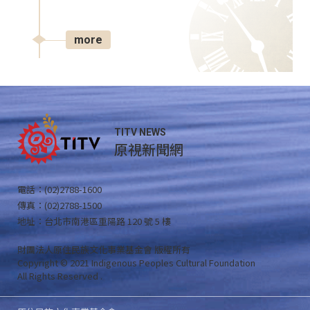
more
TITV NEWS
原視新聞網
電話：(02)2788-1600
傳真：(02)2788-1500
地址：台北市南港區重陽路 120 號 5 樓
財團法人原住民族文化事業基金會 版權所有
Copyright © 2021 Indigenous Peoples Cultural Foundation
All Rights Reserved .