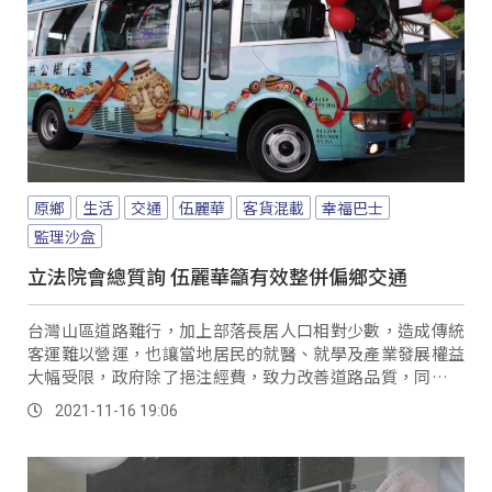
原鄉
生活
交通
伍麗華
客貨混載
幸福巴士
監理沙盒
立法院會總質詢 伍麗華籲有效整併偏鄉交通
台灣山區道路難行，加上部落長居人口相對少數，造成傳統
客運難以營運，也讓當地居民的就醫、就學及產業發展權益
大幅受限，政府除了挹注經費，致力改善道路品質，同時推
動幸福巴士，深入偏鄉各個角落。
2021-11-16 19:06