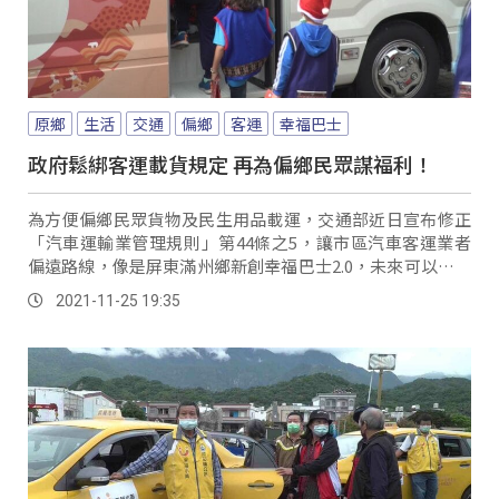
原鄉
生活
交通
偏鄉
客運
幸福巴士
政府鬆綁客運載貨規定 再為偏鄉民眾謀福利！
為方便偏鄉民眾貨物及民生用品載運，交通部近日宣布修正
「汽車運輸業管理規則」第44條之5，讓市區汽車客運業者
偏遠路線，像是屏東滿州鄉新創幸福巴士2.0，未來可以利用
既有行駛班次提供貨運服務。
2021-11-25 19:35