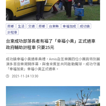
原鄉
生活
交通
原鄉
台東縣
幸福加成
成功鎮
計程車
台東成功部落長者有福了「幸福小黃」正式通車
政府輔助計程車 只要25元
成功鎮幸福小黃通車典禮，Amis旮亙樂團四位小團員特別展
演多首音樂揭開序幕，與會來賓並共同啟動魔球，成功守護
「幸福加乘」幸福小黃正式通車。
2021-11-24 13:30