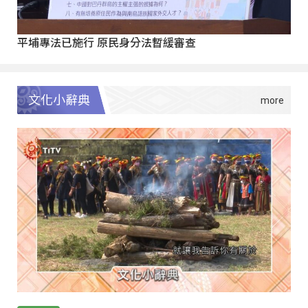
平埔專法已施行 原民身分法暫緩審查
文化小辭典