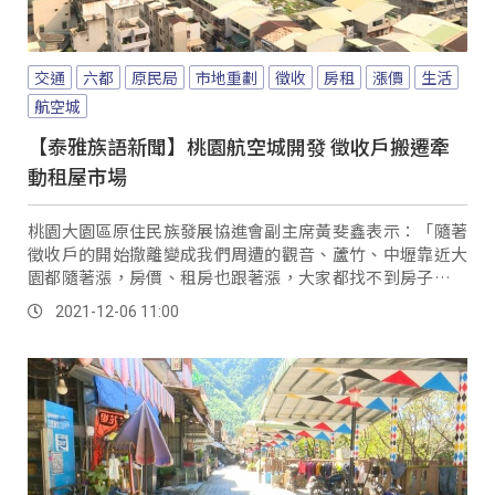
交通
六都
原民局
市地重劃
徵收
房租
漲價
生活
航空城
【泰雅族語新聞】桃園航空城開發 徵收戶搬遷牽
動租屋市場
桃園大園區原住民族發展協進會副主席黃斐鑫表示：「隨著
徵收戶的開始撤離變成我們周遭的觀音、蘆竹、中壢靠近大
園都隨著漲，房價、租房也跟著漲，大家都找不到房子可以
租。
2021-12-06 11:00