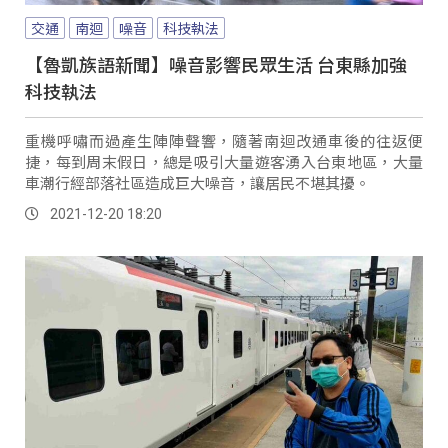
交通
南迴
噪音
科技執法
【魯凱族語新聞】噪音影響民眾生活 台東縣加強
科技執法
重機呼嘯而過產生陣陣聲響，隨著南迴改通車後的往返便
捷，每到周末假日，總是吸引大量遊客湧入台東地區，大量
車潮行經部落社區造成巨大噪音，讓居民不堪其擾。
2021-12-20 18:20