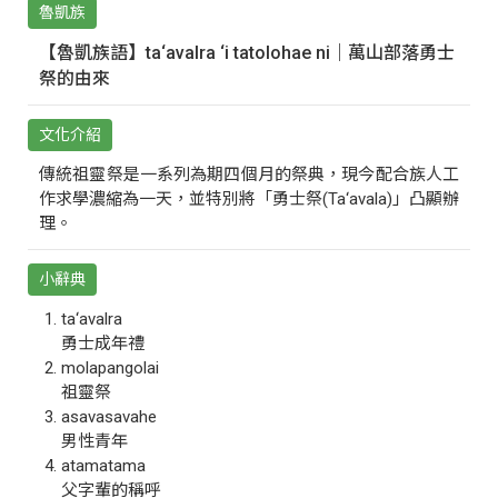
魯凱族
【魯凱族語】ta‘avalra ‘i tatolohae ni｜萬山部落勇士
祭的由來
文化介紹
傳統祖靈祭是一系列為期四個月的祭典，現今配合族人工
作求學濃縮為一天，並特別將「勇士祭(Ta‘avala)」凸顯辦
理。
小辭典
ta‘avalra
勇士成年禮
molapangolai
祖靈祭
asavasavahe
男性青年
atamatama
父字輩的稱呼