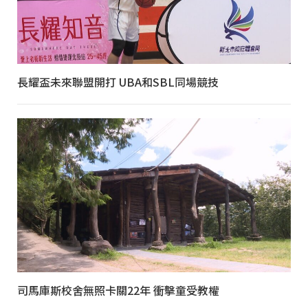
長耀盃未來聯盟開打 UBA和SBL同場競技
司馬庫斯校舍無照卡關22年 衝擊童受教權