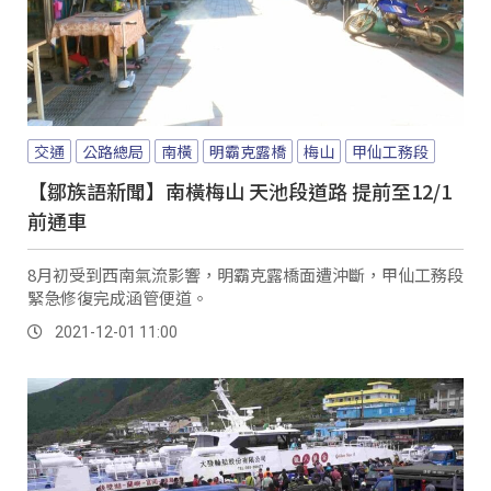
交通
公路總局
南橫
明霸克露橋
梅山
甲仙工務段
【鄒族語新聞】南橫梅山 天池段道路 提前至12/1
前通車
8月初受到西南氣流影響，明霸克露橋面遭沖斷，甲仙工務段
緊急修復完成涵管便道。
2021-12-01 11:00