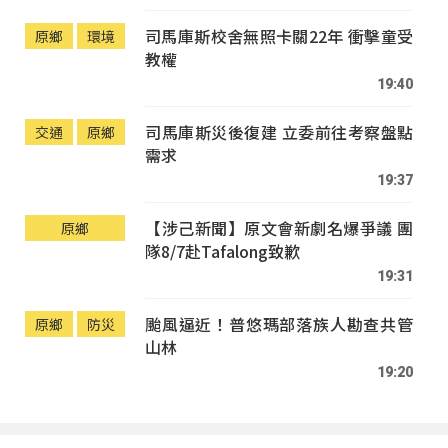
司馬庫斯校舍無照卡關22年 衝擊童受
原鄉
環境
教權
19:40
司馬庫斯災後復建 立委前往考察盤點
交通
原鄉
需求
19:37
【涉己新聞】原文會新劇名爆爭議 團
原鄉
隊8/7赴Tafalong致歉
19:31
颱風逼近！普悠瑪部落族人勘查共管
原鄉
防災
山林
19:20