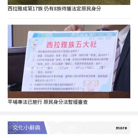
西拉雅成第17族 仍有8族待獲法定原民身分
平埔專法已施行 原民身分法暫緩審查
文化小辭典