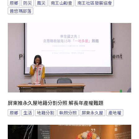
原鄉
防災
風災
南王山勘查
南王社區發展協會
普悠瑪部落
屏東推永久屋地籍分割分照 解長年產權難題
原鄉
生活
地籍分割
執照分照
屏東永久屋
產地權