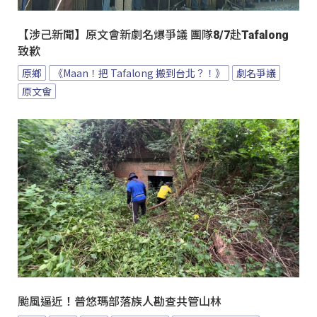
【涉己新聞】原文會新劇名爆爭議 團隊8/7赴Tafalong
致歉
原鄉
《Maan！把 Tafalong 搬到台北？！》
劇名爭議
原文會
颱風逼近！普悠瑪部落族人勘查共管山林