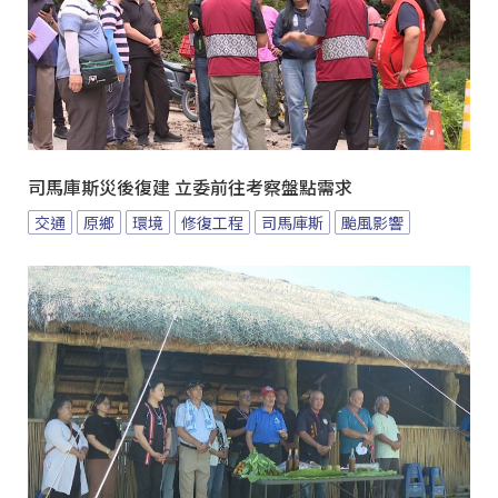
司馬庫斯災後復建 立委前往考察盤點需求
交通
原鄉
環境
修復工程
司馬庫斯
颱風影響