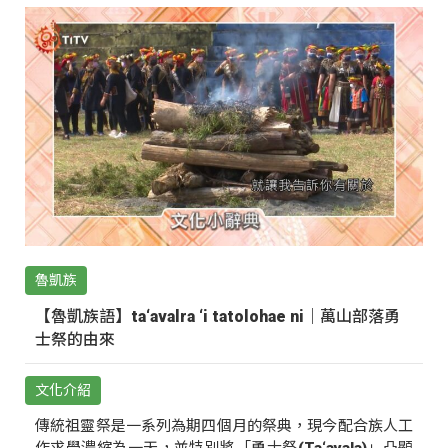
魯凱族
【魯凱族語】ta‘avalra ‘i tatolohae ni｜萬山部落勇
士祭的由來
文化介紹
傳統祖靈祭是一系列為期四個月的祭典，現今配合族人工
作求學濃縮為一天，並特別將「勇士祭(Ta‘avala)」凸顯