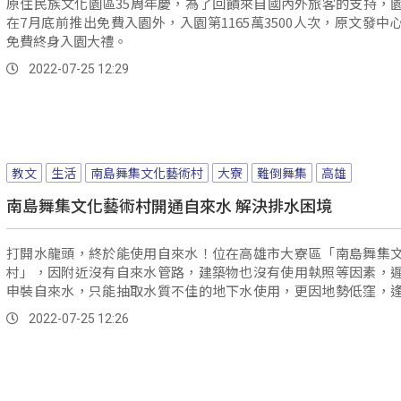
原住民族文化園區35周年慶，為了回饋來自國內外旅客的支持，
在7月底前推出免費入園外，入園第1165萬3500人次，原文發中
免費終身入園大禮。
2022-07-25 12:29
教文
生活
南島舞集文化藝術村
大寮
難倒舞集
高雄
南島舞集文化藝術村開通自來水 解決排水困境
打開水龍頭，終於能使用自來水！位在高雄市大寮區「南島舞集
村」，因附近沒有自來水管路，建築物也沒有使用執照等因素，
申裝自來水，只能抽取水質不佳的地下水使用，更因地勢低窪，
淹水，困擾南島舞集20多年，如今問題終於得到解決，高雄市議
2022-07-25 12:26
府各單位，合力出資出力改善，接通自來水管，也改善排水溝堵塞