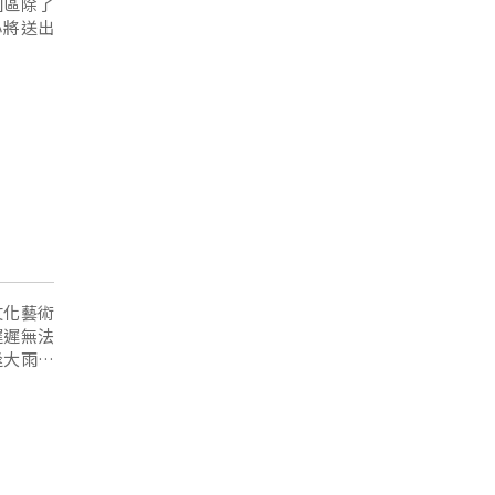
園區除了
心將送出
文化藝術
遲遲無法
逢大雨必
員邀集市
困境。