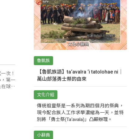
魯凱族
【魯凱族語】ta‘avalra ‘i tatolohae ni｜
試一次！
萬山部落勇士祭的由來
小，第一
是不能馬
文化介紹
傳統祖靈祭是一系列為期四個月的祭典，
現今配合族人工作求學濃縮為一天，並特
別將「勇士祭(Ta‘avala)」凸顯辦理。
小辭典