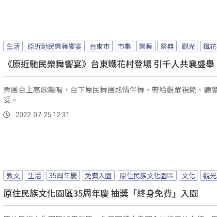
生活
原近馳民樂舞饗宴
台東市
市集
樂舞
祭典
觀光
鐵花
《原近馳民樂舞饗宴》台東鐵花村登場 引千人共襄盛舉
樂團台上高歌飆唱，台下原民舞團熱情伴舞，帶給觀眾視覺、聽
受。
2022-07-25 12:31
教文
生活
35周年慶
免費入園
原住民族文化園區
文化
觀光
原住民族文化園區35周年慶 抽獎「終身免費」入園