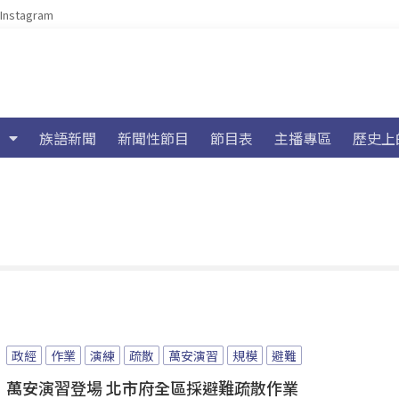
Instagram
族語新聞
新聞性節目
節目表
主播專區
歷史上
政經
作業
演練
疏散
萬安演習
規模
避難
萬安演習登場 北市府全區採避難疏散作業