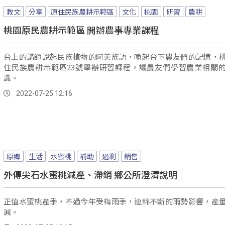
教文
分享
原住民族農耕示範區
文化
桃園
研習
農耕
桃園原民農耕示範區 開辦農事專業課程
台上的講師說起民族植物的阿美族語，喚起台下農友們的記憶，
住民族農耕示範區23號舉辦研習課程，讓農友們學習農業相關
識。
2022-07-25 12:16
原鄉
生活
水蜜桃
補助
過剩
銷售
外傳尖石水蜜桃減產、滯銷 鄉公所澄清說明
正值水蜜桃產季，不過今年受梅雨季，連綿不斷的雨勢影響，產
減。