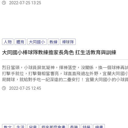
2022-07-25 13:25
人物
體育
大同國小
教練
棒球隊
大同國小棒球隊教練擔家長角色 扛生活教育與訓練
烈日當頭，小球員屏氣凝神，揮棒落空，沒關係，換一個球棒再
打擊手就位，打擊聲相當響亮，球直直飛過左外野，宜蘭大同國
局開球，就給對手吃一記深遠的二壘安打！ 宜蘭大同國小的小球員在球場
上的模樣，相當沉穩，戰鬥實力堅強的背後，各方面的養成，更
2022-07-25 12:45
虎。
教文
生活
兒童
原來那麼會畫
泰雅
特展
繪畫