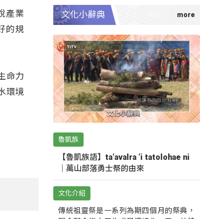
說產業
文化小辭典
好的規
生命力
水環境
魯凱族
【魯凱族語】ta‘avalra ‘i tatolohae ni
｜萬山部落勇士祭的由來
文化介紹
傳統祖靈祭是一系列為期四個月的祭典，