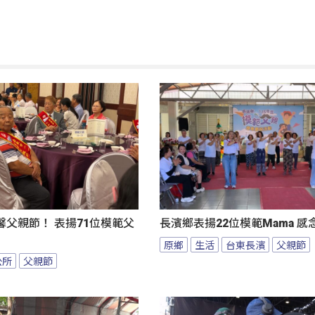
父親節！ 表揚71位模範父
長濱鄉表揚22位模範Mama 
原鄉
生活
台東長濱
父親節
公所
父親節