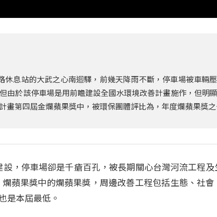
路休息站的大武之心南迴驛，前幾天降雨不斷，停車場被車輛
但由於該停車場是用前瞻建設全國水環境改善計畫施作，但明
計畫第四屆金爛蘋果獎中，被環保團體評比為，年度爛蘋果獎之
站建設，停車場卻是千瘡百孔，被長期關心台灣河流工程及
金、爛蘋果獎中的爛蘋果獎，周邊改善工程包括生態、社會
，也是本屆最低。