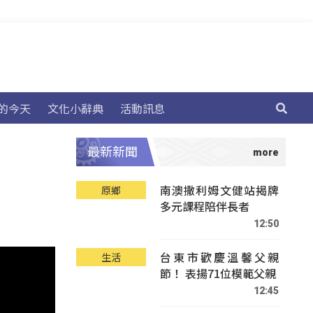
的今天
文化小辭典
活動訊息
最新新聞
南澳撒利姆文健站揭牌
原鄉
多元課程陪伴長者
12:50
台東市歡慶溫馨父親
生活
節！ 表揚71位模範父親
12:45