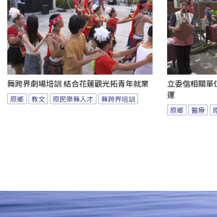
舞跨界劇場培訓 結合花蓮觀光拓青年就業
立委偕相關單
運
原鄉
教文
原民樂舞人才
舞跨界培訓
原鄉
醫療