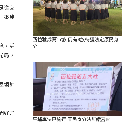
是從交
，來建
西拉雅成第17族 仍有8族待獲法定原民身
分
境，活
光局，
環境計
間好好
平埔專法已施行 原民身分法暫緩審查