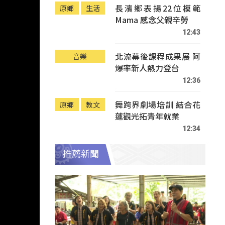
長濱鄉表揚22位模範
原鄉
生活
Mama 感念父親辛勞
12:43
北流幕後課程成果展 阿
音樂
爆率新人熱力登台
12:36
舞跨界劇場培訓 結合花
原鄉
教文
蓮觀光拓青年就業
12:34
推薦新聞