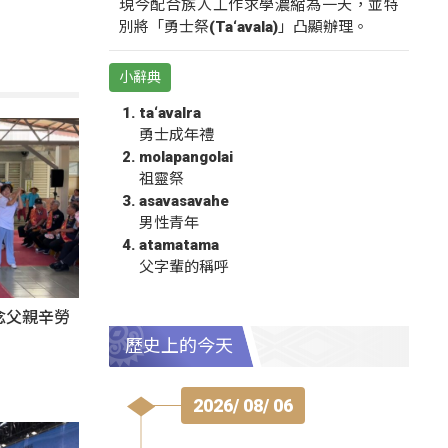
現今配合族人工作求學濃縮為一天，並特
別將「勇士祭(Ta‘avala)」凸顯辦理。
小辭典
ta‘avalra
勇士成年禮
molapangolai
祖靈祭
asavasavahe
男性青年
atamatama
父字輩的稱呼
感念父親辛勞
歷史上的今天
2026/ 08/ 06