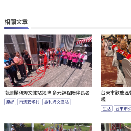
相關文章
南澳撒利姆文健站揭牌 多元課程陪伴長者
台東市歡慶溫馨
親
原鄉
南澳碧候村
撒利姆文健站
生活
台東市