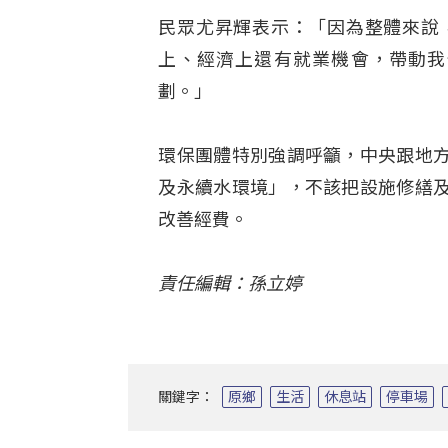
民眾尤昇輝表示：「因為整體來說
上、經濟上還有就業機會，帶動我
劃。」
環保團體特別強調呼籲，中央跟地
及永續水環境」，不該把設施修繕
改善經費。
責任編輯：孫立婷
關鍵字：
原鄉
生活
休息站
停車場