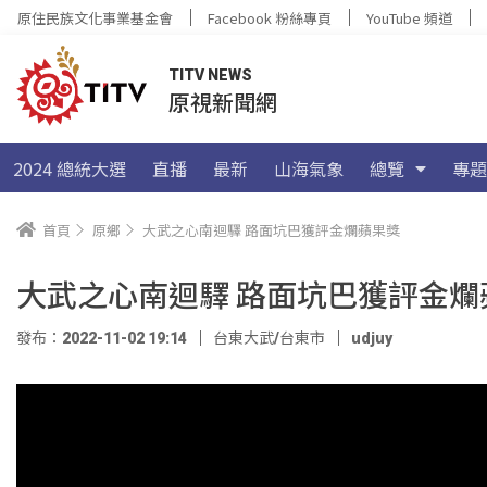
原住民族文化事業基金會
Facebook 粉絲專頁
YouTube 頻道
TITV NEWS
原視新聞網
2024 總統大選
直播
最新
山海氣象
總覽
專題
首頁
原鄉
大武之心南迴驛 路面坑巴獲評金爛蘋果獎
大武之心南迴驛 路面坑巴獲評金爛
發布：2022-11-02 19:14
台東大武/台東市
udjuy