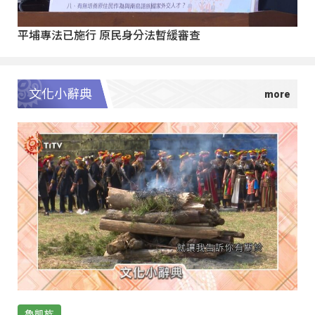
平埔專法已施行 原民身分法暫緩審查
文化小辭典
魯凱族