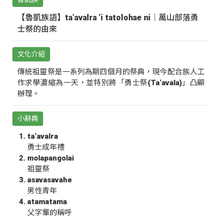
【魯凱族語】ta‘avalra ‘i tatolohae ni｜萬山部落勇
士祭的由來
文化介紹
傳統祖靈祭是一系列為期四個月的祭典，現今配合族人工
作求學濃縮為一天，並特別將「勇士祭(Ta‘avala)」凸顯
辦理。
小辭典
ta‘avalra
勇士成年禮
molapangolai
祖靈祭
asavasavahe
男性青年
atamatama
父字輩的稱呼