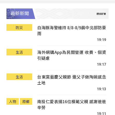
最新新聞
白海豚海警維持 8/8-8/9晨中北部防豪
防災
雨
19:19
海外網購App為民間營運 收費、個資
生活
引疑慮
19:17
台東窯藝慶父親節 邀父子做陶碗感念
生活
土地
19:13
南投仁愛表揚16位模範父親 感謝爸爸
人物
原鄉
辛勞
19:11