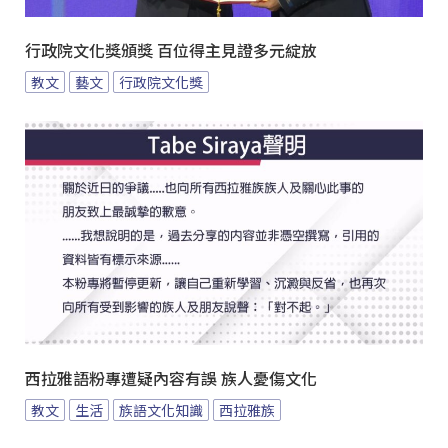
行政院文化獎頒獎 百位得主見證多元綻放
教文
藝文
行政院文化獎
西拉雅語粉專遭疑內容有誤 族人憂傷文化
教文
生活
族語文化知識
西拉雅族