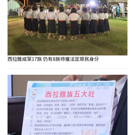
西拉雅成第17族 仍有8族待獲法定原民身分