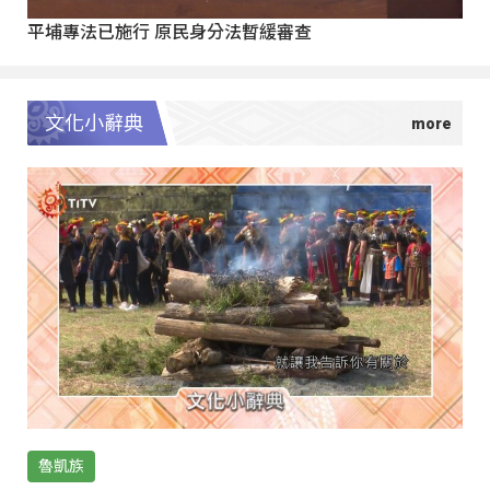
平埔專法已施行 原民身分法暫緩審查
文化小辭典
魯凱族