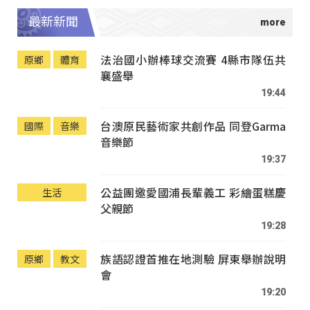
最新新聞
法治國小辦棒球交流賽 4縣市隊伍共
原鄉
體育
襄盛舉
19:44
台澳原民藝術家共創作品 同登Garma
國際
音樂
音樂節
19:37
公益團邀愛國浦長輩義工 彩繪蛋糕慶
生活
父親節
19:28
族語認證首推在地測驗 屏東舉辦說明
原鄉
教文
會
19:20