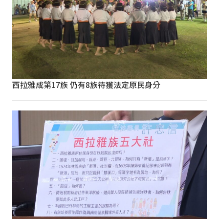
西拉雅成第17族 仍有8族待獲法定原民身分