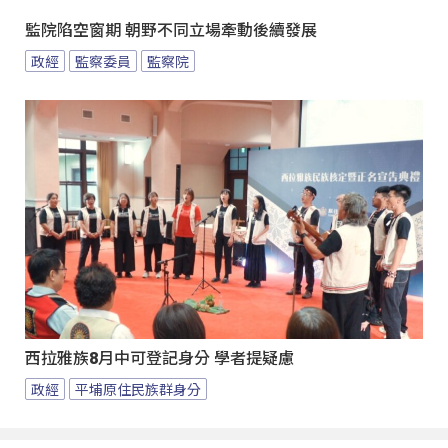
監院陷空窗期 朝野不同立場牽動後續發展
政經
監察委員
監察院
西拉雅族8月中可登記身分 學者提疑慮
政經
平埔原住民族群身分