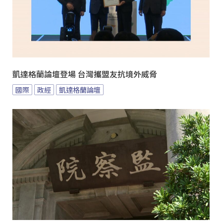
凱達格蘭論壇登場 台灣攜盟友抗境外威脅
國際
政經
凱達格蘭論壇