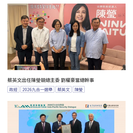
蔡英文出任陳瑩競總主委 劉櫂豪當總幹事
政經
2026九合一選舉
蔡英文
陳瑩