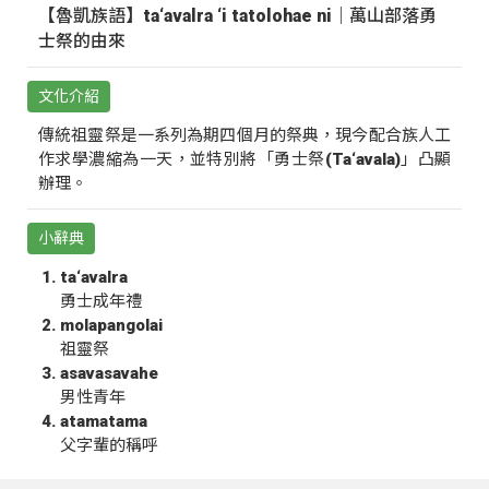
【魯凱族語】ta‘avalra ‘i tatolohae ni｜萬山部落勇
士祭的由來
文化介紹
傳統祖靈祭是一系列為期四個月的祭典，現今配合族人工
作求學濃縮為一天，並特別將「勇士祭(Ta‘avala)」凸顯
辦理。
小辭典
ta‘avalra
勇士成年禮
molapangolai
祖靈祭
asavasavahe
男性青年
atamatama
父字輩的稱呼