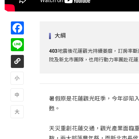
Facebook
大綱
Line
403地震後花蓮觀光持續萎靡，訂房率
院及新北市團隊，也用行動力率團赴花蓮
A
暑假原是花蓮觀光旺季，今年卻陷
A
甦。
A
天災重創花蓮交通，觀光產業面臨
鞍，兩大部落豐年祭，而新北市長侯