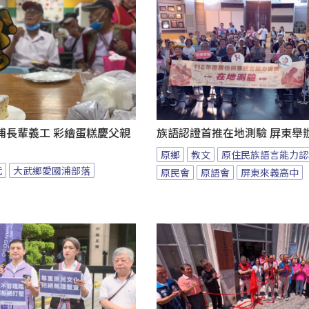
浦長輩義工 彩繪蛋糕慶父親
族語認證首推在地測驗 屏東舉
原鄉
教文
原住民族語言能力認
武
大武鄉愛國浦部落
原民會
原語會
屏東來義高中