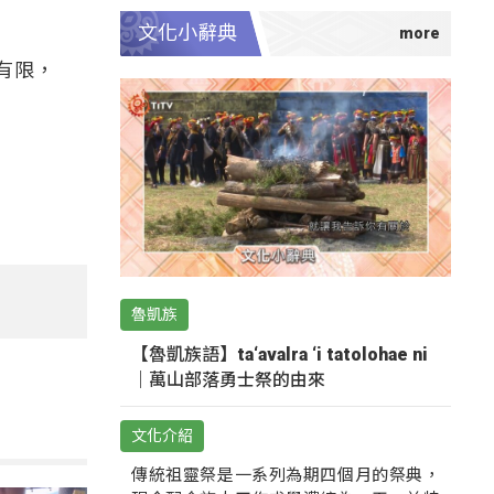
文化小辭典
有限，
魯凱族
【魯凱族語】ta‘avalra ‘i tatolohae ni
｜萬山部落勇士祭的由來
文化介紹
傳統祖靈祭是一系列為期四個月的祭典，