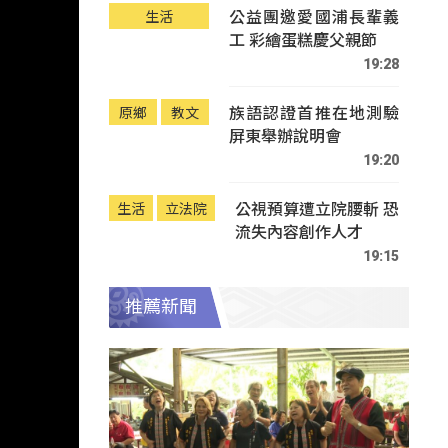
公益團邀愛國浦長輩義
生活
工 彩繪蛋糕慶父親節
19:28
族語認證首推在地測驗
原鄉
教文
屏東舉辦說明會
19:20
公視預算遭立院腰斬 恐
生活
立法院
流失內容創作人才
19:15
推薦新聞