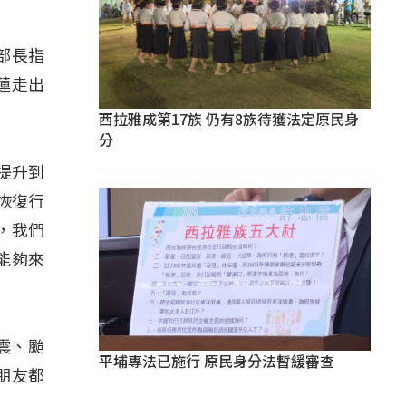
部長指
蓮走出
西拉雅成第17族 仍有8族待獲法定原民身
分
提升到
恢復行
，我們
能夠來
震、颱
平埔專法已施行 原民身分法暫緩審查
朋友都