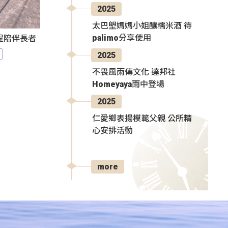
2025
太巴塱媽媽小姐釀糯米酒 待
palimo分享使用
程陪伴長者
2025
不畏風雨傳文化 達邦社
Homeyaya雨中登場
2025
仁愛鄉表揚模範父親 公所精
心安排活動
more