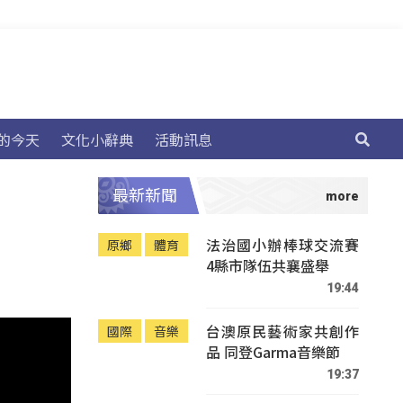
的今天
文化小辭典
活動訊息
最新新聞
法治國小辦棒球交流賽
原鄉
體育
4縣市隊伍共襄盛舉
19:44
台澳原民藝術家共創作
國際
音樂
品 同登Garma音樂節
19:37