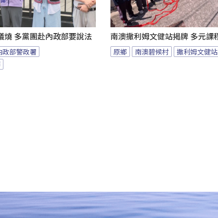
議燒 多黨團赴內政部要說法
南澳撒利姆文健站揭牌 多元課
內政部警政署
原鄉
南澳碧候村
撒利姆文健站
節