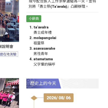
現今配合族人工作求學濃縮為一天，並特
別將「勇士祭(Ta‘avala)」凸顯辦理。
小辭典
ta‘avalra
勇士成年禮
molapangolai
祖靈祭
辦說明會
asavasavahe
男性青年
證在地測驗
atamatama
父字輩的稱呼
歷史上的今天
2026/ 08/ 06