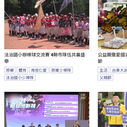
法治國小辦棒球交流賽 4縣市隊伍共襄盛
公益團邀愛國
舉
節
原鄉
體育
南投仁愛
原鄉少棒隊
生活
台東大
法治國小少棒隊
父親節