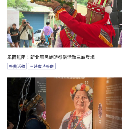
風雨無阻！新北原民歲時祭儀活動三峽登場
祭典活動
三峽歲時祭儀