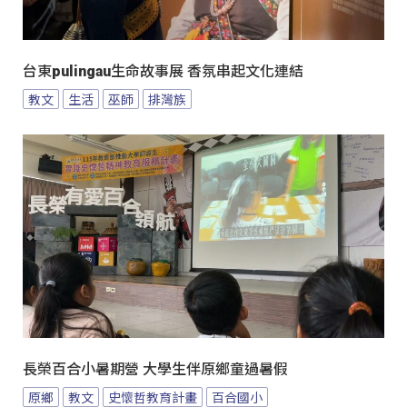
台東pulingau生命故事展 香氛串起文化連結
教文
生活
巫師
排灣族
長榮百合小暑期營 大學生伴原鄉童過暑假
原鄉
教文
史懷哲教育計畫
百合國小