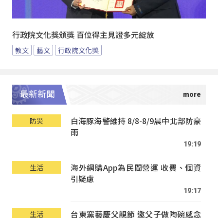
行政院文化獎頒獎 百位得主見證多元綻放
教文
藝文
行政院文化獎
最新新聞
白海豚海警維持 8/8-8/9晨中北部防豪
防災
雨
19:19
海外網購App為民間營運 收費、個資
生活
引疑慮
19:17
台東窯藝慶父親節 邀父子做陶碗感念
生活