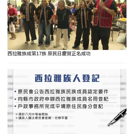
西拉雅族成第17族 原民日慶賀正名成功