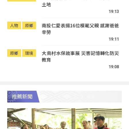
土地
19:13
南投仁愛表揚16位模範父親 感謝爸爸
人物
原鄉
辛勞
19:11
大鳥村水保故事展 災害記憶轉化防災
原鄉
環境
教育
19:08
推薦新聞