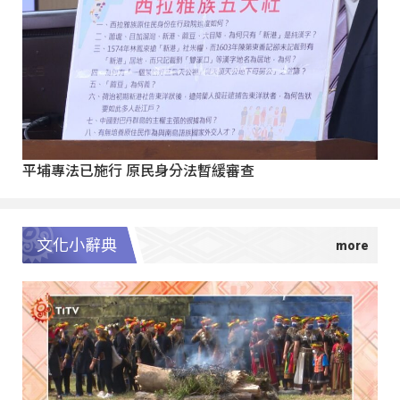
平埔專法已施行 原民身分法暫緩審查
文化小辭典