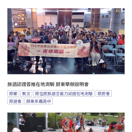
族語認證首推在地測驗 屏東舉辦說明會
原鄉
教文
原住民族語言能力認證在地測驗
原民會
原語會
屏東來義高中