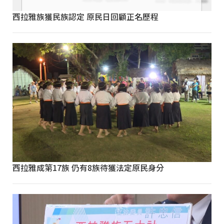
西拉雅族獲民族認定 原民日回顧正名歷程
西拉雅成第17族 仍有8族待獲法定原民身分