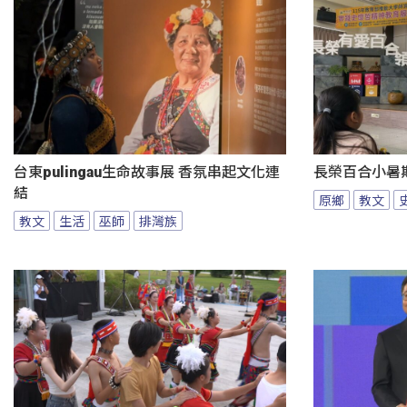
台東pulingau生命故事展 香氛串起文化連
長榮百合小暑
結
原鄉
教文
教文
生活
巫師
排灣族