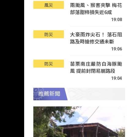
兩颱風、猴害夾擊 梅花
風災
部落甜柿損失近6成
19:08
大豪雨炸尖石！ 落石阻
防災
路及時搶修交通未斷
19:06
苗栗南庄嚴防白海豚颱
防災
風 提前封閉易崩路段
19:04
推薦新聞