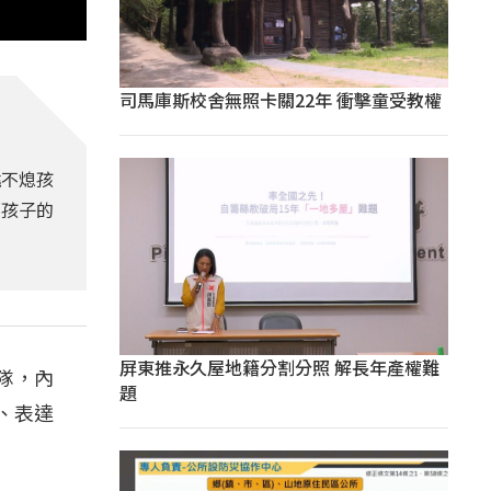
司馬庫斯校舍無照卡關22年 衝擊童受教權
澆不熄孩
鄉孩子的
屏東推永久屋地籍分割分照 解長年產權難
隊，內
題
、表達