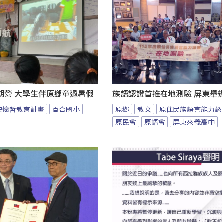
期營 大學生伴原鄉童過暑假
族語認證首推在地測驗 屏東舉
史懷哲教育計畫
百合國小
原鄉
教文
原住民族語言能力認
原民會
原語會
屏東來義高中