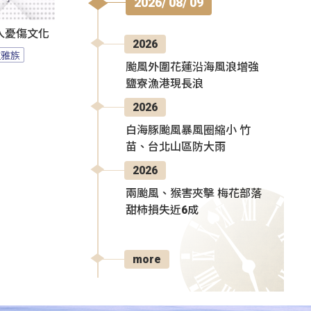
2026/ 08/ 09
人憂傷文化
2026
拉雅族
颱風外圍花蓮沿海風浪增強
鹽寮漁港現長浪
2026
白海豚颱風暴風圈縮小 竹
苗、台北山區防大雨
2026
兩颱風、猴害夾擊 梅花部落
甜柿損失近6成
more