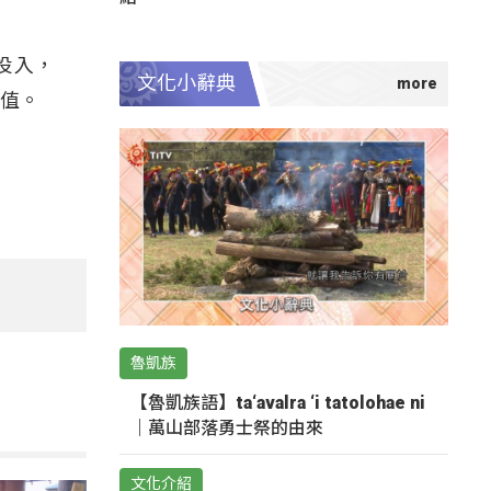
投入，
文化小辭典
價值。
魯凱族
【魯凱族語】ta‘avalra ‘i tatolohae ni
｜萬山部落勇士祭的由來
文化介紹