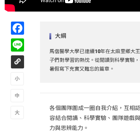
Facebook
大綱
Line
馬偕醫學大學已連續10年在太麻里鄉大
子們對學習的熱忱。從閱讀到科學實驗，
暑假寫下充實又難忘的篇章。
A
各個團隊圍成一圈自我介紹，互相認
A
容結合閱讀、科學實驗、團隊遊戲與
A
力與思辨能力。