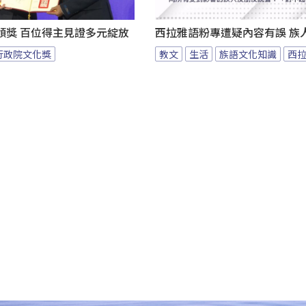
頒獎 百位得主見證多元綻放
西拉雅語粉專遭疑內容有誤 族
行政院文化獎
教文
生活
族語文化知識
西