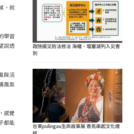
候，就
的學習
政院版災防法修法 海嘯、堰塞湖列入災害
望說透
別
識與活
讀風氣
，感覺
子都能
台東pulingau生命故事展 香氛串起文化連
結