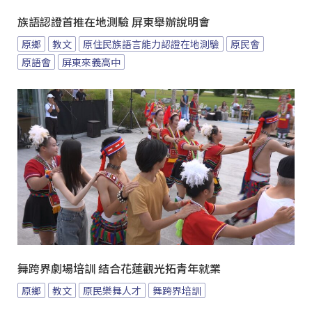
族語認證首推在地測驗 屏東舉辦說明會
原鄉
教文
原住民族語言能力認證在地測驗
原民會
原語會
屏東來義高中
舞跨界劇場培訓 結合花蓮觀光拓青年就業
原鄉
教文
原民樂舞人才
舞跨界培訓