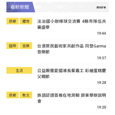
最新新聞
法治國小辦棒球交流賽 4縣市隊伍共
原鄉
體育
襄盛舉
19:44
台澳原民藝術家共創作品 同登Garma
國際
音樂
音樂節
19:37
公益團邀愛國浦長輩義工 彩繪蛋糕慶
生活
父親節
19:28
族語認證首推在地測驗 屏東舉辦說明
原鄉
教文
會
19:20