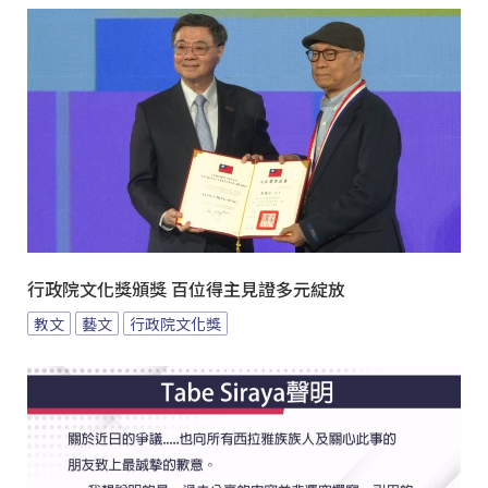
行政院文化獎頒獎 百位得主見證多元綻放
教文
藝文
行政院文化獎