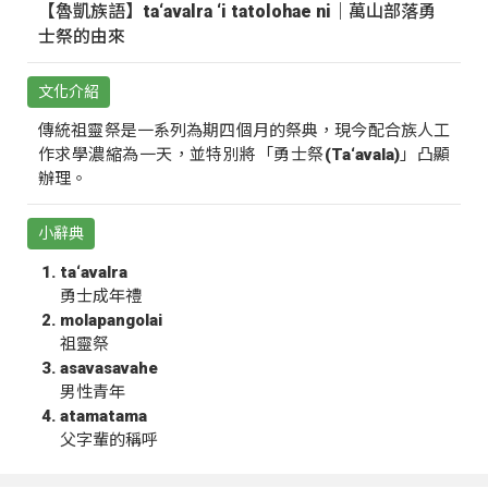
【魯凱族語】ta‘avalra ‘i tatolohae ni｜萬山部落勇
士祭的由來
文化介紹
傳統祖靈祭是一系列為期四個月的祭典，現今配合族人工
作求學濃縮為一天，並特別將「勇士祭(Ta‘avala)」凸顯
辦理。
小辭典
ta‘avalra
勇士成年禮
molapangolai
祖靈祭
asavasavahe
男性青年
atamatama
父字輩的稱呼