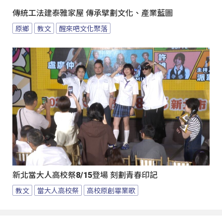
傳統工法建泰雅家屋 傳承擘劃文化、產業藍圖
原鄉
教文
醒來吧文化聚落
新北當大人高校祭8/15登場 刻劃青春印記
教文
當大人高校祭
高校原創畢業歌