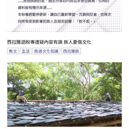
西拉雅語粉專遭疑內容有誤 族人憂傷文化
教文
生活
族語文化知識
西拉雅族