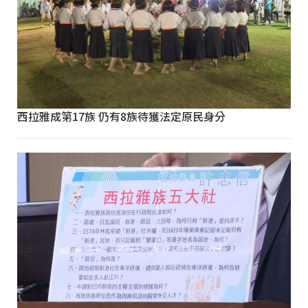
西拉雅成第17族 仍有8族待獲法定原民身分