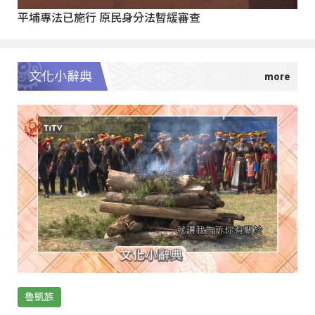
平埔專法已施行 原民身分法暫緩審查
文化小辭典
魯凱族