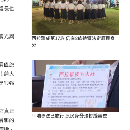
處長也
觀光與
西拉雅成第17族 仍有8族待獲法定原民身
分
價值旅
花蓮大
是很強
，它真正
平埔專法已施行 原民身分法暫緩審查
濱鄉的
傳遞、