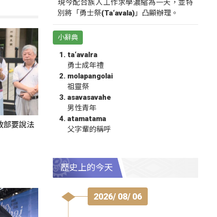
現今配合族人工作求學濃縮為一天，並特
別將「勇士祭(Ta‘avala)」凸顯辦理。
小辭典
ta‘avalra
勇士成年禮
molapangolai
祖靈祭
asavasavahe
男性青年
atamatama
政部要說法
父字輩的稱呼
歷史上的今天
2026/ 08/ 06