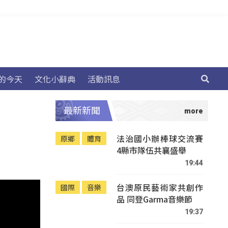
的今天
文化小辭典
活動訊息
最新新聞
法治國小辦棒球交流賽
原鄉
體育
4縣市隊伍共襄盛舉
19:44
台澳原民藝術家共創作
國際
音樂
品 同登Garma音樂節
19:37