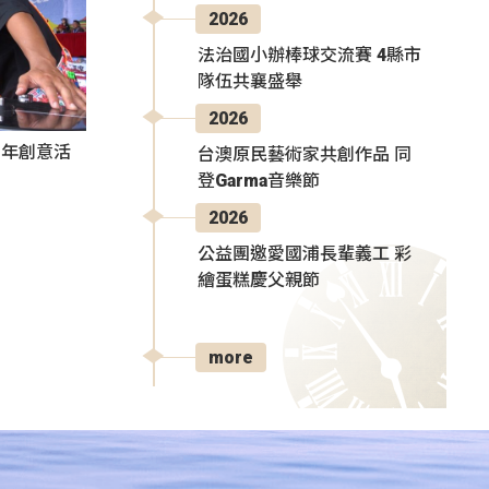
2026
法治國小辦棒球交流賽 4縣市
隊伍共襄盛舉
2026
秀青年創意活
台澳原民藝術家共創作品 同
登Garma音樂節
2026
公益團邀愛國浦長輩義工 彩
繪蛋糕慶父親節
more