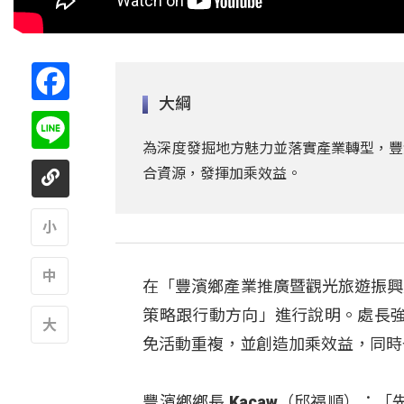
Facebook
大綱
Line
為深度發掘地方魅力並落實產業轉型，豐
合資源，發揮加乘效益。
A
在「豐濱鄉產業推廣暨觀光旅遊振興
A
策略跟行動方向」進行說明。處長
免活動重複，並創造加乘效益，同時
A
豐濱鄉鄉長 Kacaw（邱福順）