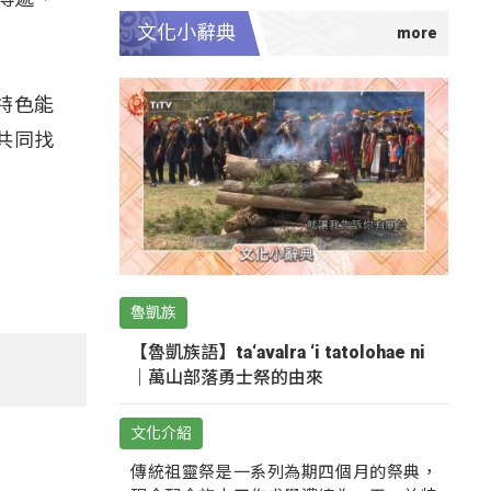
文化小辭典
特色能
共同找
魯凱族
【魯凱族語】ta‘avalra ‘i tatolohae ni
｜萬山部落勇士祭的由來
文化介紹
傳統祖靈祭是一系列為期四個月的祭典，