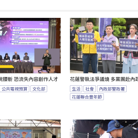
院腰斬 恐流失內容創作人才
花蓮警執法爭議燒 多黨團赴內
公共電視預算
文化部
生活
社會
內政部警政署
花蓮聯合豐年節