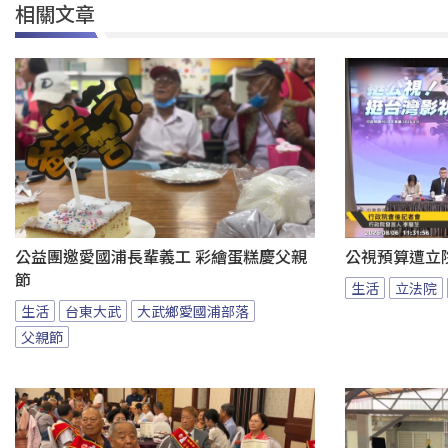
相關文章
公益團邀愛國浦長輩義工 彩繪蛋糕慶父親
公視預算遭立
節
生活
立法院
生活
台東大武
大武鄉愛國浦部落
父親節