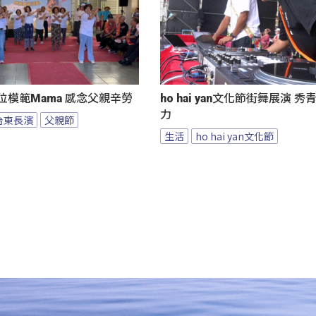
位模範Mama 感念父親辛勞
ho hai yan文化節街舞展演 
力
台東長濱
父親節
生活
ho hai yan文化節