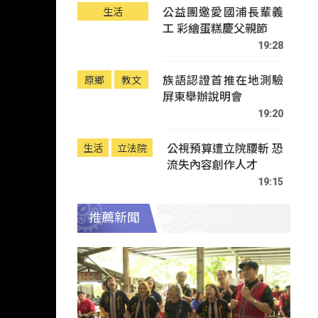
公益團邀愛國浦長輩義
生活
工 彩繪蛋糕慶父親節
19:28
族語認證首推在地測驗
原鄉
教文
屏東舉辦說明會
19:20
公視預算遭立院腰斬 恐
生活
立法院
流失內容創作人才
19:15
推薦新聞