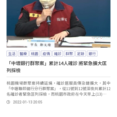
生活
醫療
桃園
疫情
確診
群聚
足跡
銀行
「中壢銀行群聚案」累計14人確診 將緊急擴大匡
列採檢
桃園機場群聚案持續延燒，確診居服員傳染鏈擴大，其中
「中壢聯邦健行分行群聚案」，從11號到12號深夜共累計12
名確診者緊急匡列採檢，而桃園市政府在今天早上(13)的防
疫記者會中表示，再新增一名行員跟匡列...。
2022-01-13 20:05