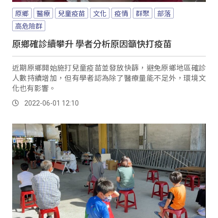
原鄉
醫療
兒童疫苗
文化
疫情
群聚
部落
高危險群
原鄉確診續攀升 學者分析原因籲快打疫苗
近期原鄉開始施打兒童疫苗並發放快篩，避免原鄉地區確診
人數持續增加，但有學者認為除了醫療量能不足外，環境文
化也有影響。
2022-06-01 12:10