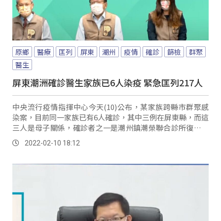
原鄉
醫療
匡列
屏東
潮州
疫情
確診
篩檢
群聚
醫生
屏東潮洲確診醫生家族已6人染疫 緊急匡列217人
中央流行疫情指揮中心今天(10)公布，某家族跨縣市群聚感
染案，目前同一家族已有6人確診，其中三例在屏東縣，而這
三人是母子關係，確診者之一是潮州鎮潮榮聯合診所復健科
的女醫師，屏縣衛生局緊急匡列217人，...。
2022-02-10 18:12