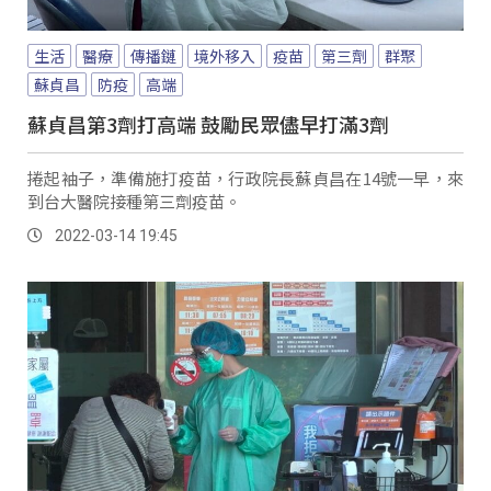
生活
醫療
傳播鏈
境外移入
疫苗
第三劑
群聚
蘇貞昌
防疫
高端
蘇貞昌第3劑打高端 鼓勵民眾儘早打滿3劑
捲起袖子，準備施打疫苗，行政院長蘇貞昌在14號一早，來
到台大醫院接種第三劑疫苗。
2022-03-14 19:45