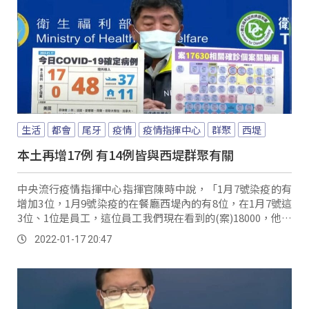
生活
都會
尾牙
疫情
疫情指揮中心
群聚
西堤
本土再增17例 有14例皆與西堤群聚有關
中央流行疫情指揮中心指揮官陳時中說，「1月7號染疫的有
增加3位，1月9號染疫的在餐廳西堤內的有8位，在1月7號這
3位、1位是員工，這位員工我們現在看到的(案)18000，他是
員工，那是1月7號染疫，不...。
2022-01-17 20:47