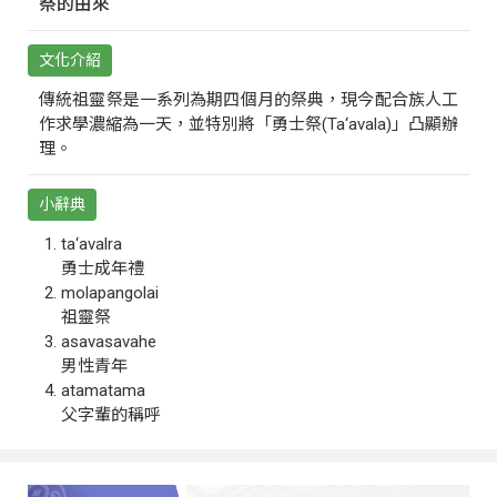
祭的由來
文化介紹
傳統祖靈祭是一系列為期四個月的祭典，現今配合族人工
作求學濃縮為一天，並特別將「勇士祭(Ta‘avala)」凸顯辦
理。
小辭典
ta‘avalra
勇士成年禮
molapangolai
祖靈祭
asavasavahe
男性青年
atamatama
父字輩的稱呼