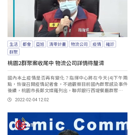
生活
都會
亞旭
清零計畫
物流公司
疫情
確診
群聚
桃園2群聚案收尾中 物流公司詳情待釐清
國內本土疫情是否再有變化？指揮中心將在今天(4)下午兩
點，恢復召開疫情記者會，不過觀察目前國內群聚感染事件
後續，桃園市長鄭文燦羅列出，聯邦銀行西堤餐廳群聚案及
遠雄自由貿易港區亞旭電腦群聚案，分別都累計...。
2022-02-04 12:02