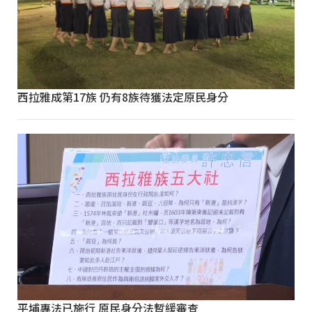
西拉雅成第17族 仍有8族待獲法定原民身分
平埔專法已施行 原民身分法暫緩審查