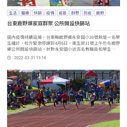
生活
醫療
快篩
疫情
疫苗
群聚
防疫
鹿野
台東鹿野爆家庭群聚 公所開設快篩站
國內疫情持續延燒，台東縣鹿野鄉永安國小30號新增一名學
生確診，校方緊急停課到4月8日，衛生局31號上午也在鹿野
鄉公所開設快篩站，針對永安國小近百名教職員和學生進行
專案快篩，許多家長也帶小孩來一起做篩檢...。
2022-03-31 19:14