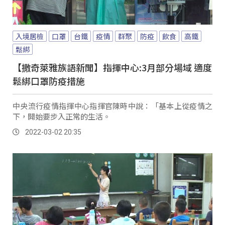
入境居檢
口罩
台鐵
疫情
群聚
防疫
飲食
高鐵
鬆綁
【撒奇萊雅族語新聞】指揮中心:3月部分場域 適度
鬆綁口罩防疫措施
中央流行疫情指揮中心指揮官陳時中說：「基本上從疫情之
下，開始要步入正常的生活。
2022-03-02 20:35