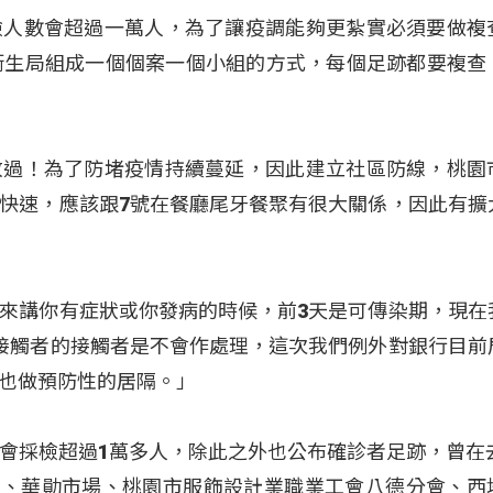
檢人數會超過一萬人，為了讓疫調能夠更紮實必須要做複
衛生局組成一個個案一個小組的方式，每個足跡都要複查
放過！為了防堵疫情持續蔓延，因此建立社區防線，桃園
快速，應該跟7號在餐廳尾牙餐聚有很大關係，因此有擴
來講你有症狀或你發病的時候，前3天是可傳染期，現在
接觸者的接觸者是不會作處理，這次我們例外對銀行目前
也做預防性的居隔。」
會採檢超過1萬多人，除此之外也公布確診者足跡，曾在去
市場、華勛市場、桃園市服飾設計業職業工會八德分會、西