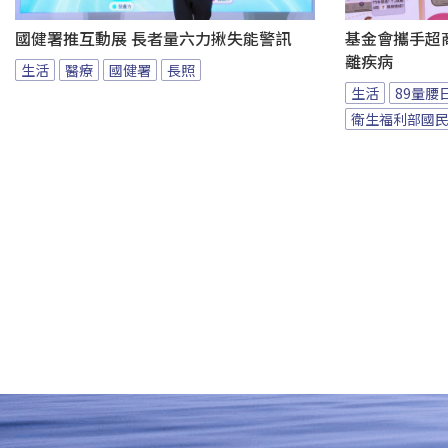
國健署推互動展 長者量六力揪失能警訊
基金會攜手超商
離疾病
生活
醫療
國健署
長照
生活
89量腰
衛生福利部國