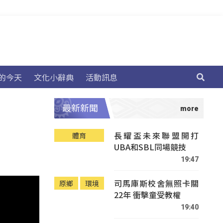
的今天
文化小辭典
活動訊息
最新新聞
長耀盃未來聯盟開打
體育
UBA和SBL同場競技
19:47
司馬庫斯校舍無照卡關
原鄉
環境
22年 衝擊童受教權
19:40