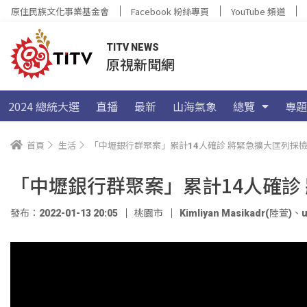
原住民族文化事業基金會
Facebook 粉絲專頁
YouTube 頻道
TITV NEWS
原視新聞網
2024 總統大選
直播
最新
山海氣象
總覽
專題
首頁
生活
「中壢銀行群聚案」累計14人確診 將緊急擴大匡列採
「中壢銀行群聚案」累計14人確診
發布：2022-01-13 20:05
桃園市
Kimliyan Masikadr(陸萱)
、