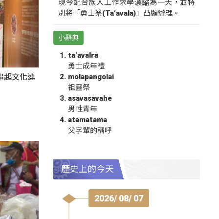
現今配合族人工作求學濃縮為一天，並特
別將「勇士祭(Ta‘avala)」凸顯辦理。
小辭典
ta‘avalra
勇士成年禮
molapangolai
氛串起文化連
祖靈祭
asavasavahe
男性青年
atamatama
父字輩的稱呼
歷史上的今天
2026/ 08/ 07