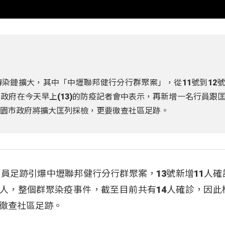
染鏈擴大，其中「中壢聯邦健行分行群聚案」，從11號到12
政府在今天早上(13)的防疫記者會中表示，再新增一名行員跟
桃園市政府將擴大匡列採檢，更要徹查社區足跡。
員足跡引爆中壢聯邦健行分行群聚案，13號新增11人確
家人，整個群聚染疫事件，截至目前共有14人確診，因此
徹查社區足跡。