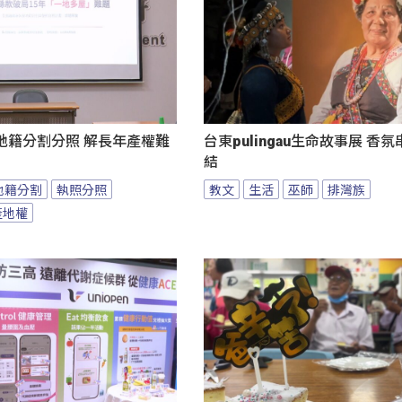
地籍分割分照 解長年產權難
台東pulingau生命故事展 香
結
地籍分割
執照分照
教文
生活
巫師
排灣族
產地權