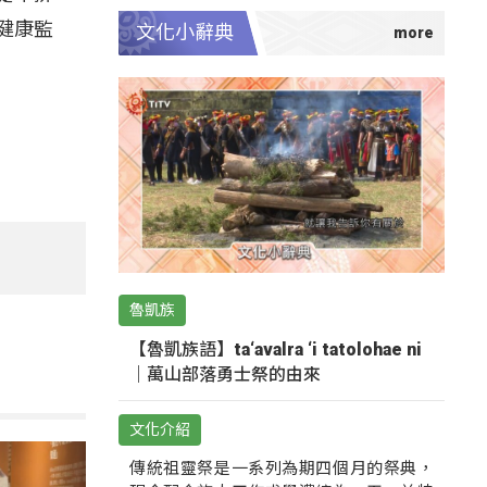
健康監
文化小辭典
魯凱族
【魯凱族語】ta‘avalra ‘i tatolohae ni
｜萬山部落勇士祭的由來
文化介紹
傳統祖靈祭是一系列為期四個月的祭典，