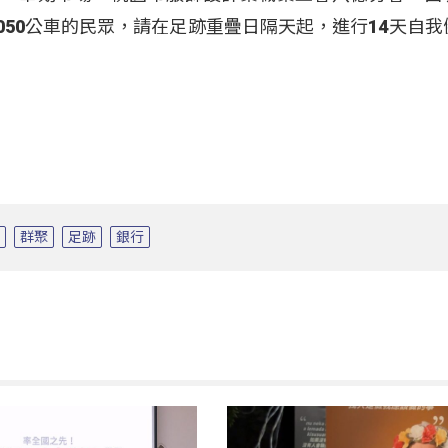
5050公車的民眾，請在足跡重疊日隔天起，進行14天自我
診
群聚
足跡
銀行