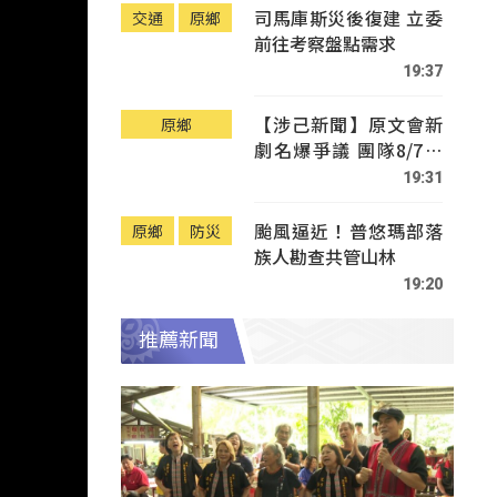
司馬庫斯災後復建 立委
交通
原鄉
前往考察盤點需求
19:37
【涉己新聞】原文會新
原鄉
劇名爆爭議 團隊8/7赴
Tafalong致歉
19:31
颱風逼近！普悠瑪部落
原鄉
防災
族人勘查共管山林
19:20
推薦新聞