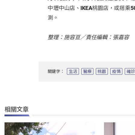
中壢中山店、IKEA桃園店，或搭乘
測。
整理：施容亘／責任編輯：張嘉容
關鍵字：
生活
醫療
桃園
疫情
確
相關文章