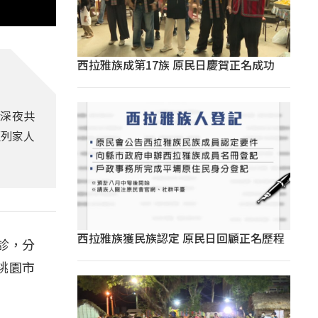
西拉雅族成第17族 原民日慶賀正名成功
號深夜共
匡列家人
西拉雅族獲民族認定 原民日回顧正名歷程
診，分
桃園市