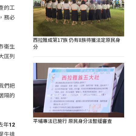
查的工
，務必
西拉雅成第17族 仍有8族待獲法定原民身
分
市衛生
大匡列
我們把
居隔的
平埔專法已施行 原民身分法暫緩審查
年12
堤牛排