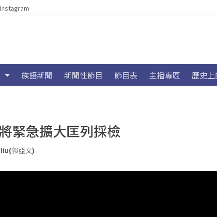
Instagram
族語新聞
新聞性節目
節目表
主播專區
歷史上
檢
 將緊急擴大匡列採檢
uliu(郭亞文)