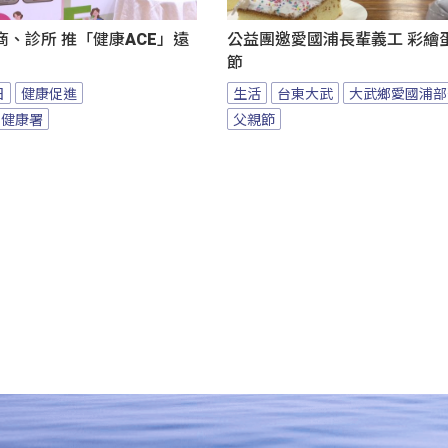
、診所 推「健康ACE」遠
公益團邀愛國浦長輩義工 彩繪
節
日
健康促進
生活
台東大武
大武鄉愛國浦部
民健康署
父親節