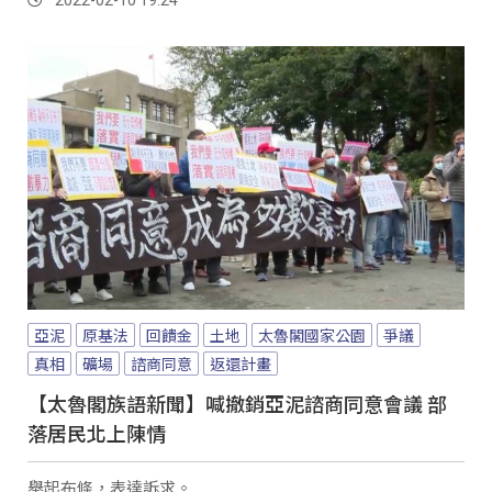
亞泥
原基法
回饋金
土地
太魯閣國家公園
爭議
真相
礦場
諮商同意
返還計畫
【太魯閣族語新聞】喊撤銷亞泥諮商同意會議 部
落居民北上陳情
舉起布條，表達訴求。