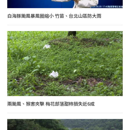
白海豚颱風暴風圈縮小 竹苗、台北山區防大雨
兩颱風、猴害夾擊 梅花部落甜柿損失近6成