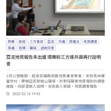
原鄉
政經
三方會談
亞泥
共識
原基法
地質調查
爭議
知情
礦場
諮商同意
亞泥地質報告未出爐 環團盼三方達共識再行說明
會
2月11號晚間，經濟部礦務局跟地質專家學者，來到秀林鄉
富世村，舉辦亞泥新城山礦場，針對採礦案地質報告的調查
進度，向部落族人說明，但有族人質疑，地質調查報告根本
還沒達成共識，也讓居民感到錯愕，族人也質疑...。
2022-02-16 19:43