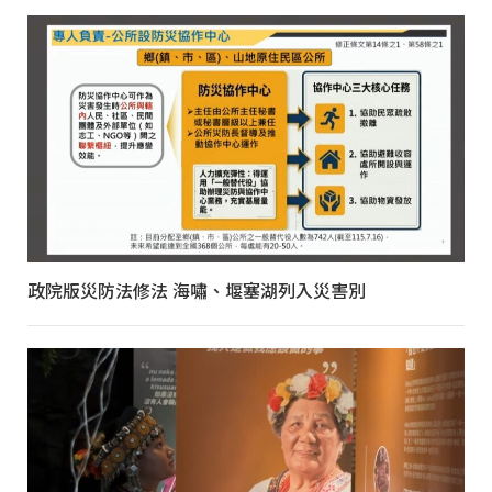
政院版災防法修法 海嘯、堰塞湖列入災害別