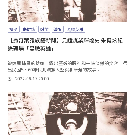
攝影
朱健炫
煤業
礦場
黑臉英雄
【撒奇萊雅族語新聞】見證煤業輝煌史 朱健炫記
錄礦場「黑臉英雄」
被煤屑抹黑的臉龐，露出堅毅的眼神和一抹淡然的笑容，帶
出民國5、60年代北漂族人堅毅和辛勞的故事。
2022-08-17 20:00