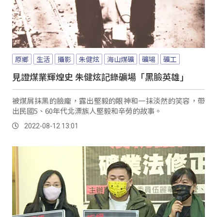
原鄉
生活
攝影
朱健炫
海山煤礦
礦場
礦工
見證煤業輝煌史 朱健炫記錄礦場「黑臉英雄」
被煤屑抹黑的臉龐，露出堅毅的眼神和一抹淡然的笑容，帶
出民國5、60年代北漂族人堅毅和辛勞的故事。
2022-08-12 13:01