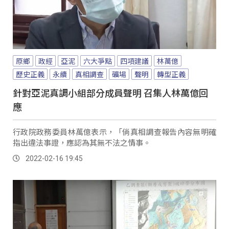
原鄉
政經
亞泥
六大爭點
四項建議
林萬億
歷史正義
永續
真相調查
礦場
聲明
轉型正義
針對亞泥真調小組部分成員聲明 召集人林萬億回
應
行政院政務委員林萬億表示，「倘真相調查報告內容無明確
指出違法事證，應認為其無不法之情事。
2022-02-16 19:45