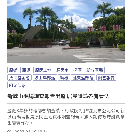
原鄉
亞泥
原民土地
原民地
採礦
新城礦場
法扶基金會
玻士岸部落
礦場
落支煙部落
調查報告
阿尤部落
新城山礦場調查報告出爐 居民議論各有看法
歷經3年多的跨部會調查後，行政院2月9號公布亞泥公司新
城山礦場租用原民土地真相調查報告，族人期待政府能夠拿
出實質作為。
2022-02-10 19:24