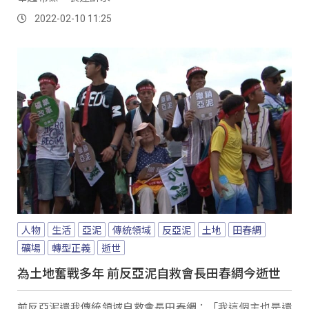
2022-02-10 11:25
人物
生活
亞泥
傳統領域
反亞泥
土地
田春綢
礦場
轉型正義
逝世
為土地奮戰多年 前反亞泥自救會長田春綢今逝世
前反亞泥還我傳統領域自救會長田春綢：「我這個主也是還