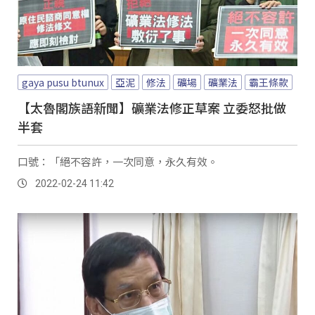
gaya pusu btunux
亞泥
修法
礦場
礦業法
霸王條款
【太魯閣族語新聞】礦業法修正草案 立委怒批做
半套
口號：「絕不容許，一次同意，永久有效。
2022-02-24 11:42