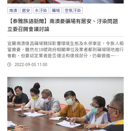
南澳
居安
水汙染
礦場
空氣汙染
【泰雅族語新聞】南澳憂礦場有居安、汙染問題
立委召開會議討論
宜蘭南澳億昌礦場開採影響環境生態及水保事宜，令族人相
當擔憂，雖然在18號政府相關單位及業者都到礦場現地進行
會勘，但要認定業者是否違法和違規部分，仍需做進一步的
討論，因此立委孔文吉在30號，召集原民會、礦務局、環保
2022-09-05 11:00
署、警政署等行政單位，舉行會議。