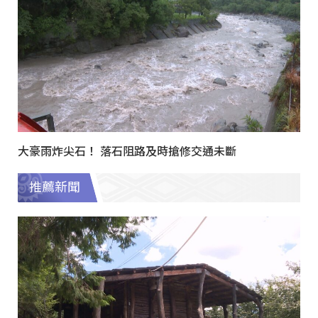
大豪雨炸尖石！ 落石阻路及時搶修交通未斷
推薦新聞