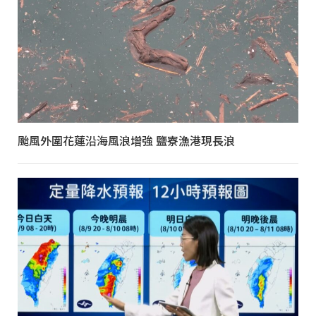
颱風外圍花蓮沿海風浪增強 鹽寮漁港現長浪