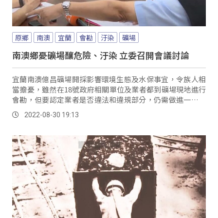
原鄉
南澳
宜蘭
會勘
汙染
礦場
南澳鄉憂礦場釀危險、汙染 立委召開會議討論
宜蘭南澳億昌礦場開採影響環境生態及水保事宜，令族人相
當擔憂，雖然在18號政府相關單位及業者都到礦場現地進行
會勘，但要認定業者是否違法和違規部分，仍需做進一步的
討論，因此立委孔文吉在30號，召集原民會、礦務局、環保
2022-08-30 19:13
署、警政署等行政單位，舉行會議。