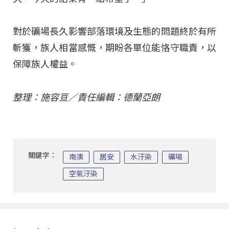
對於礦場長久影響部落環境及生態的問題終於有所
斬獲，族人相當感慨，期盼各單位能恪守職責，以
保障族人權益。
整理：施容亘／責任編輯：德蘭亞朗
關鍵字：
南澳
居安
水汙染
礦場
空氣汙染