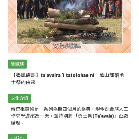
魯凱族
【魯凱族語】ta‘avalra ‘i tatolohae ni｜萬山部落勇
士祭的由來
文化介紹
傳統祖靈祭是一系列為期四個月的祭典，現今配合族人工
作求學濃縮為一天，並特別將「勇士祭(Ta‘avala)」凸顯
辦理。
小辭典