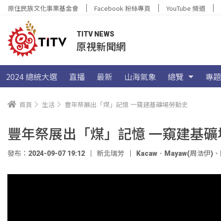
原住民族文化事業基金會
Facebook 粉絲專頁
YouTube 頻道
TITV NEWS
原視新聞網
2024 總統大選
直播
最新
山海氣象
總覽
專題
首頁
生活
豐年祭展出「煤」記憶 一窺建基礦場勞動史
豐年祭展出「煤」記憶 一窺建基礦
發布：2024-09-07 19:12
新北瑞芳
Kacaw．Mayaw(周浩伊)
、