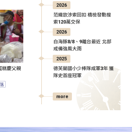
2026
范織欽涉索回扣 橋檢發動搜
索120萬交保
2026
白海豚8/8、9離台最近 北部
戒備強風大雨
2025
德芙蘭國小少棒隊成軍3年 獲
蛋糕慶父親
隊史首座冠軍
落
more