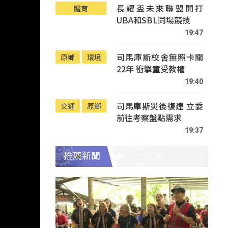
長耀盃未來聯盟開打
體育
UBA和SBL同場競技
19:47
司馬庫斯校舍無照卡關
原鄉
環境
22年 衝擊童受教權
19:40
司馬庫斯災後復建 立委
交通
原鄉
前往考察盤點需求
19:37
推薦新聞