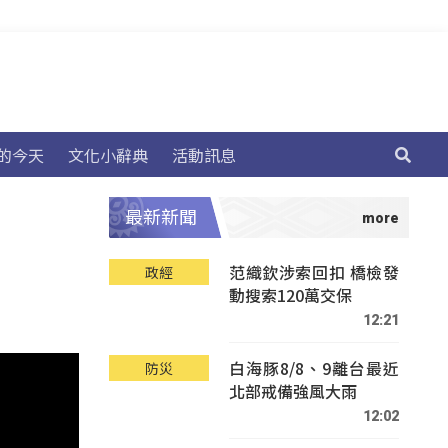
的今天
文化小辭典
活動訊息
最新新聞
范織欽涉索回扣 橋檢發
政經
動搜索120萬交保
12:21
白海豚8/8、9離台最近
防災
北部戒備強風大雨
12:02