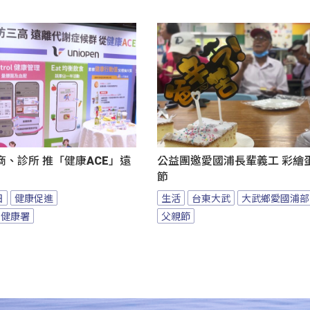
、診所 推「健康ACE」遠
公益團邀愛國浦長輩義工 彩繪
節
日
健康促進
生活
台東大武
大武鄉愛國浦部
民健康署
父親節