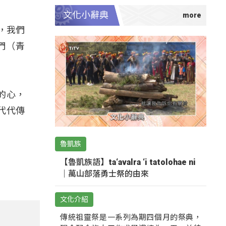
文化小辭典
，我們
們（青
的心，
代代傳
魯凱族
【魯凱族語】ta‘avalra ‘i tatolohae ni
｜萬山部落勇士祭的由來
文化介紹
傳統祖靈祭是一系列為期四個月的祭典，