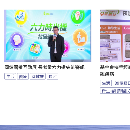
國健署推互動展 長者量六力揪失能警訊
基金會攜手超商
離疾病
生活
醫療
國健署
長照
生活
89量腰
衛生福利部國