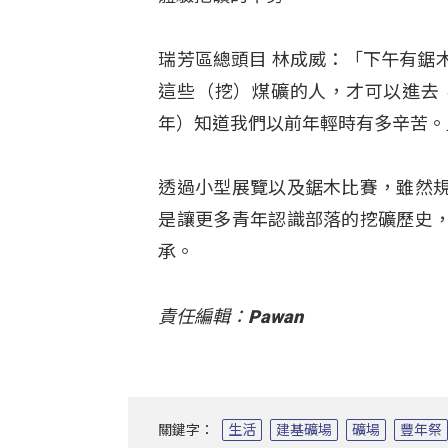
瑞芳區總頭目 林成威：「下午有鋸
這些（挖）煤礦的人，才可以進去
年）知道我們以前年輕時有多辛苦。
透過小型展覽以及鋸木比賽，雖然
是讓更多青年認識部落的挖礦歷史
承。
責任編輯：Pawan
關鍵字：
生活
建基礦場
礦場
豐年祭