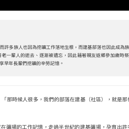
而許多族人也因為挖礦工作落地生根，而建基部落也因此成為
著老一輩人的逝去、逐漸被遺忘，因此藉著親友返鄉參加歲時祭
享早年長輩們挖礦的辛勞記憶。
佑）：「那時候人很多，我們的部落在建基（社區），就是那
輩在礦場的工作記憶，走過半世紀的建基礦場，孕育出許