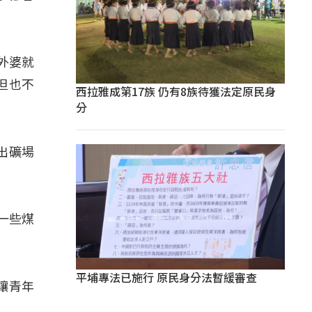
外婆就
但也不
西拉雅成第17族 仍有8族待獲法定原民身
分
出礦場
一些煤
平埔專法已施行 原民身分法暫緩審查
讓青年