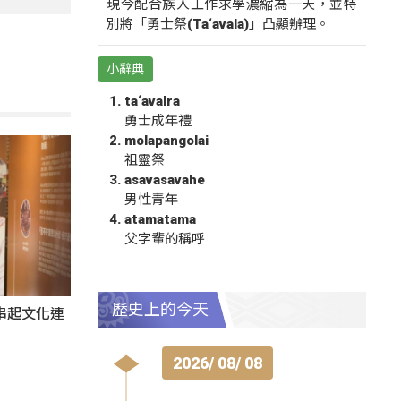
現今配合族人工作求學濃縮為一天，並特
別將「勇士祭(Ta‘avala)」凸顯辦理。
小辭典
ta‘avalra
勇士成年禮
molapangolai
祖靈祭
asavasavahe
男性青年
atamatama
父字輩的稱呼
歷史上的今天
氛串起文化連
2026/ 08/ 08