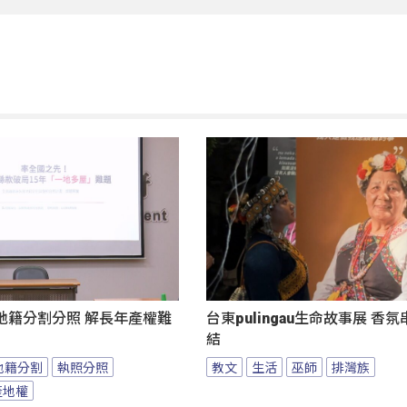
地籍分割分照 解長年產權難
台東pulingau生命故事展 香
結
地籍分割
執照分照
教文
生活
巫師
排灣族
產地權