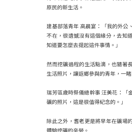
原民的新生活。
建基部落青年 高晨宴：「我的外公
不在，很遺憾沒有這個緣分，去知
知道要怎麼去提起這件事情。」
然而挖礦過程的生活點滴，也隨著
生活照片，讓返鄉參與的青年，一睹
瑞芳區歲時祭儀總幹事 汪美花：「
礦的照片，這是很值得紀念的。」
除此之外，耆老更是將早年在礦場
體驗挖礦的辛勞。