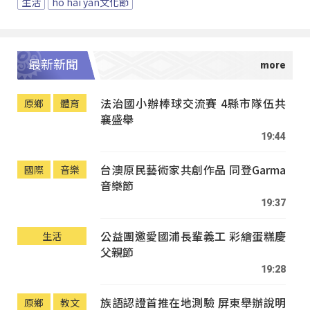
生活
ho hai yan文化節
最新新聞
法治國小辦棒球交流賽 4縣市隊伍共
原鄉
體育
襄盛舉
19:44
台澳原民藝術家共創作品 同登Garma
國際
音樂
音樂節
19:37
公益團邀愛國浦長輩義工 彩繪蛋糕慶
生活
父親節
19:28
族語認證首推在地測驗 屏東舉辦說明
原鄉
教文