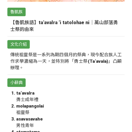
魯凱族
【魯凱族語】ta‘avalra ‘i tatolohae ni｜萬山部落勇
士祭的由來
文化介紹
傳統祖靈祭是一系列為期四個月的祭典，現今配合族人工
作求學濃縮為一天，並特別將「勇士祭(Ta‘avala)」凸顯
辦理。
小辭典
ta‘avalra
勇士成年禮
molapangolai
祖靈祭
asavasavahe
男性青年