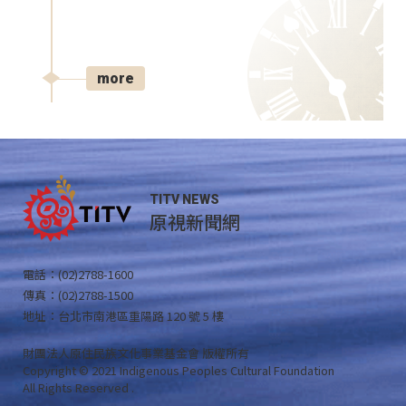
more
TITV NEWS
原視新聞網
電話：(02)2788-1600
傳真：(02)2788-1500
地址：台北市南港區重陽路 120 號 5 樓
財團法人原住民族文化事業基金會 版權所有
Copyright © 2021 Indigenous Peoples Cultural Foundation
All Rights Reserved .