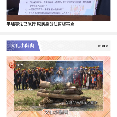
平埔專法已施行 原民身分法暫緩審查
文化小辭典