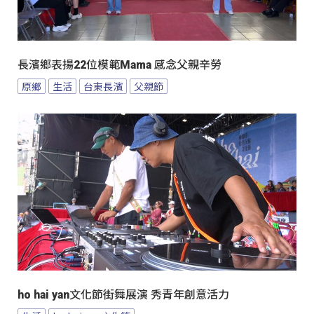
長濱鄉表揚22位模範Mama 感念父親辛勞
原鄉
生活
台東長濱
父親節
ho hai yan文化節街舞展演 秀青年創意活力