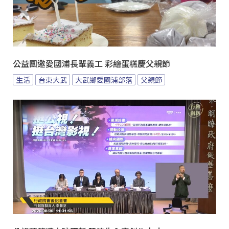
公益團邀愛國浦長輩義工 彩繪蛋糕慶父親節
生活
台東大武
大武鄉愛國浦部落
父親節