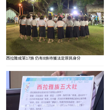
西拉雅成第17族 仍有8族待獲法定原民身分