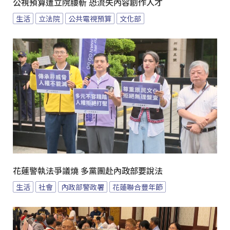
公視預算遭立院腰斬 恐流失內容創作人才
生活
立法院
公共電視預算
文化部
花蓮警執法爭議燒 多黨團赴內政部要說法
生活
社會
內政部警政署
花蓮聯合豐年節