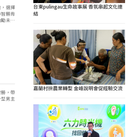
台東pulingau生命故事展 香氛串起文化連
他，選擇
結
林智勝背
勉勵未來
嘉蘭村拚農業轉型 金峰說明會促經驗交流
智勝，帶
身型男主