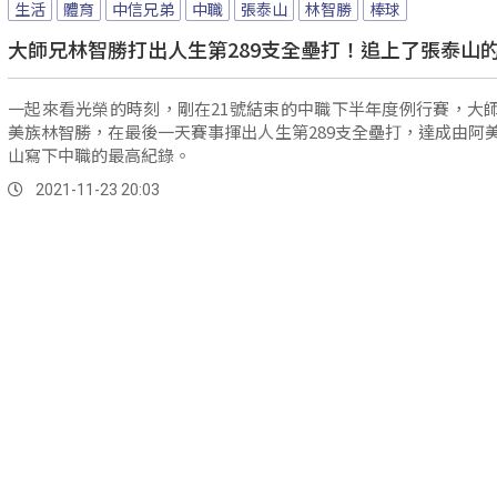
生活
體育
中信兄弟
中職
張泰山
林智勝
棒球
大師兄林智勝打出人生第289支全壘打！追上了張泰山
一起來看光榮的時刻，剛在21號結束的中職下半年度例行賽，大
美族林智勝，在最後一天賽事揮出人生第289支全壘打，達成由阿
山寫下中職的最高紀錄。
2021-11-23 20:03