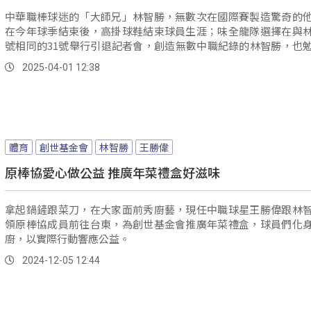
中華職棒球迷的「大師兄」林智勝，無數次在國際賽製造驚奇的
在今年球季結束後，高掛球鞋結束球員生涯；味全龍隊選擇在與
號相同的31號舉行引退記者會，創造無數中職紀錄的林智勝，也
的球員超越自己的成就。
2025-04-01 12:38
體育
創世基金會
林智勝
王勝偉
原棒協愛心做公益 推廣年菜禮盒好滋味
拿起鍋鏟跟菜刀，在大家面前秀廚藝，現任中職球星王勝偉跟林
領原棒協成員前往台東，為創世基金會推廣年菜禮盒，球員們化
廚，以實際行動響應公益。
2024-12-05 12:44