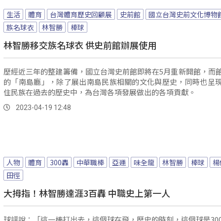
生活
體育
台灣體育歷史回顧展
史前館
國立台灣史前文化博物
族名球衣
林智勝
棒球
林智勝移交族名球衣 供史前館辦展使用
歷經近三年的整建籌備，國立台灣史前館即將在5月重新開館，而
的「南島廳」，除了展出南島民族相關的文化與歷史，同時也呈
住民族在過去的歷史中，為台灣各項發展做出的各項貢獻。
2023-04-19 12:48
人物
體育
300轟
中華職棒
亞運
味全龍
林智勝
棒球
楊
田徑
大拇指！林智勝達涯3百轟 中職史上第一人
球評說：「這一棒打出去，這個球在飛，歷史的時刻，這個球是30