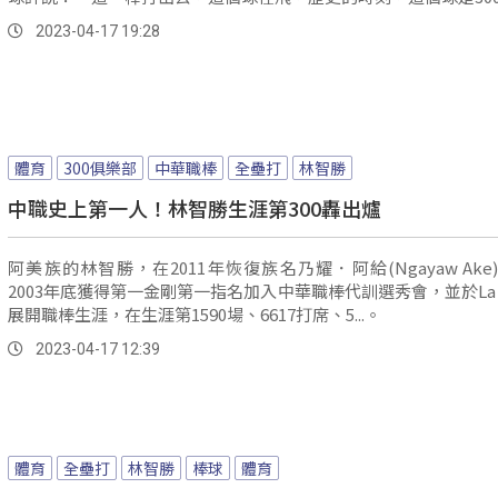
2023-04-17 19:28
體育
300俱樂部
中華職棒
全壘打
林智勝
中職史上第一人！林智勝生涯第300轟出爐
阿美族的林智勝，在2011年恢復族名乃耀．阿給(Ngayaw Ake
2003年底獲得第一金剛第一指名加入中華職棒代訓選秀會，並於La 
展開職棒生涯，在生涯第1590場、6617打席、5...。
2023-04-17 12:39
體育
全壘打
林智勝
棒球
體育