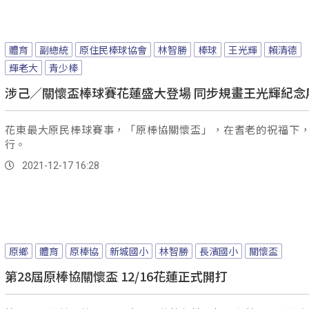
體育
副總統
原住民棒球協會
林智勝
棒球
王光輝
賴清德
輝老大
青少棒
涉己／關懷盃棒球賽花蓮盛大登場 同步規畫王光輝紀念
花東最大原民棒球賽事，「原棒協關懷盃」，在耆老的祝福下
行。
2021-12-17 16:28
原鄉
體育
原棒協
新城國小
林智勝
長濱國小
關懷盃
第28屆原棒協關懷盃 12/16花蓮正式開打