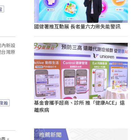
館
國健署推互動展 長者量六力揪失能警訊
館內新設
現台灣原
基金會攜手超商、診所 推「健康ACE」遠
俊瀚
離疾病
推薦新聞
0轟。