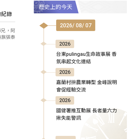
歷史上的今天
的紀錄
2026/ 08/ 07
師兄，阿
美族張泰
2026
台東pulingau生命故事展 香
氛串起文化連結
2026
嘉蘭村拚農業轉型 金峰說明
會促經驗交流
2026
國健署推互動展 長者量六力
揪失能警訊