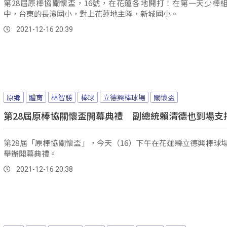
第28屆原棒協關懷盃，16號，在花蓮各地開打！在第一天少棒
中，台東的長濱國小，對上花蓮地主隊，新城國小。
2021-12-16 20:39
原鄉
體育
林智勝
棒球
立德興棒球場
關懷盃
第28屆原棒協關懷盃開幕典禮 副總統賴清德也到場支
第28屆「原棒協關懷盃」，今天（16）下午在花蓮縣立德興棒球
舉辦開幕典禮。
2021-12-16 20:38