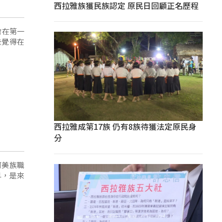
西拉雅族獲民族認定 原民日回顧正名歷程
過會在第一
去覺得在
西拉雅成第17族 仍有8族待獲法定原民身
分
阿美族職
早，是來