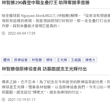
林智勝290轟登中職全壘打王 助隊奪開季首勝
味全龍球員 Ngayaw Ake&#8217; (林智勝)解釋，「從來沒有想
場就有這樣的表現，我是想說把球打好就好，那一支全壘打打出
作夢，踩到本壘板才發現它是真的。
2022-04-04 17:29
體育
原棒協會
林智勝
棒球
王光輝
王威晨
輝老大
林智勝偕原棒協會員 訪墓園感念王光輝付出
傳承之餘，也不忘本！為了紀念在今年逝世的原棒協草創元老，
棒球星王光輝，理事長林智勝，以及原棒協會員們，今天(18)一
到墓園，感念這位"輝老大"，過去為棒球的付出。
2021-12-19 01:17