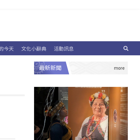
的今天
文化小辭典
活動訊息
最新新聞