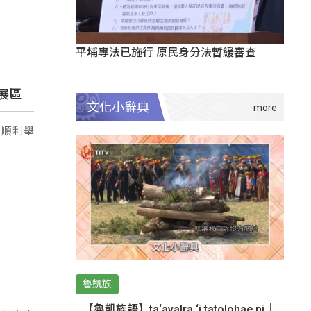
平埔專法已施行 原民身分法暫緩審查
展區
文化小辭典
，順利舉
魯凱族
【魯凱族語】ta‘avalra ‘i tatolohae ni｜