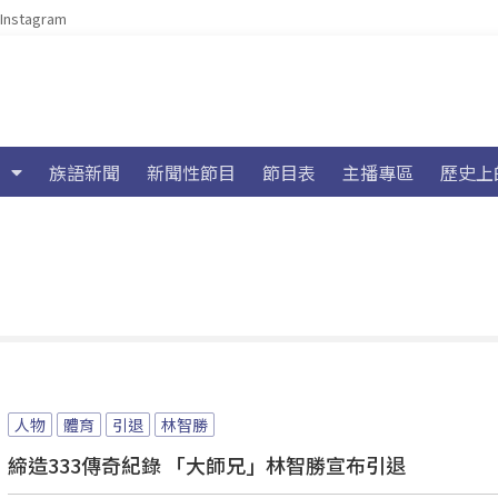
Instagram
族語新聞
新聞性節目
節目表
主播專區
歷史上
人物
體育
引退
林智勝
締造333傳奇紀錄 「大師兄」林智勝宣布引退