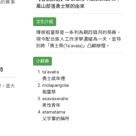
組的賽事
萬山部落勇士祭的由來
文化介紹
傳統祖靈祭是一系列為期四個月的祭典，
現今配合族人工作求學濃縮為一天，並特
別將「勇士祭(Ta‘avala)」凸顯辦理。
小辭典
持
ta‘avalra
勇士成年禮
場，盛大
molapangolai
祖靈祭
asavasavahe
男性青年
atamatama
父字輩的稱呼