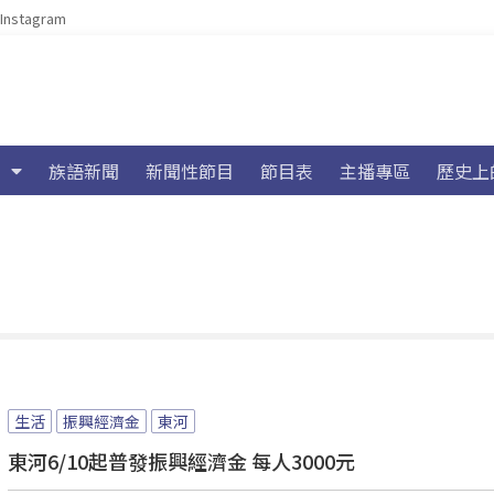
Instagram
族語新聞
新聞性節目
節目表
主播專區
歷史上
生活
振興經濟金
東河
東河6/10起普發振興經濟金 每人3000元