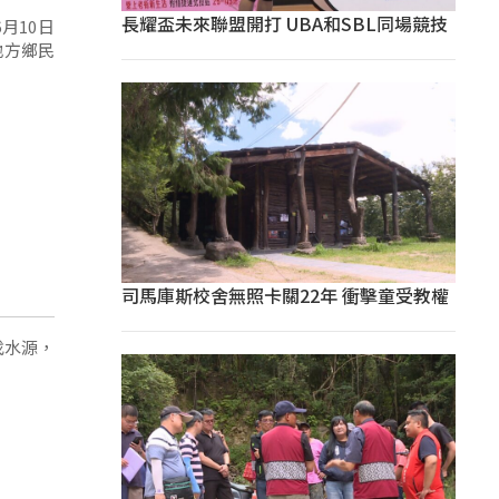
長耀盃未來聯盟開打 UBA和SBL同場競技
月10日
地方鄉民
司馬庫斯校舍無照卡關22年 衝擊童受教權
找水源，