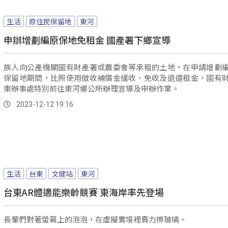
生活
原住民保留地
東河
申辦增劃編原保地免租金 國產署下鄉宣導
族人向公產機關國有財產署或農委會等承租的土地，在申請增劃
保留地期間，比照使用徵收補償金緩收、免收及退還租金，國有
東辦事處特別前往東河鄉公所辦理宣導及申辦作業。
2023-12-12 19:16
生活
台東
文健站
東河
台東AR體適能樂齡競賽 東海岸率先登場
長輩們對著螢幕上的泡泡，在虛擬實境裡賣力擦玻璃。