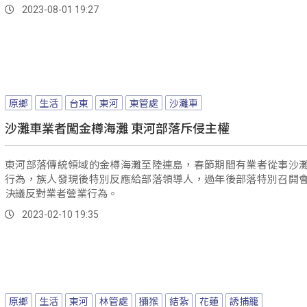
2023-08-01 19:27
原鄉
生活
台東
東河
東管處
沙灘車
沙灘車業者闖金樽海灘 東河部落斥侵主權
東河部落傳統領域的金樽海灘至陸連島，春節期間有業者從事沙
行為，族人發現後特別反應給部落領導人，過年後部落特別召開
決議反對業者營業行為。
2023-02-10 19:35
原鄉
生活
東河
林管處
獼猴
結紮
花蓮
誘捕籠