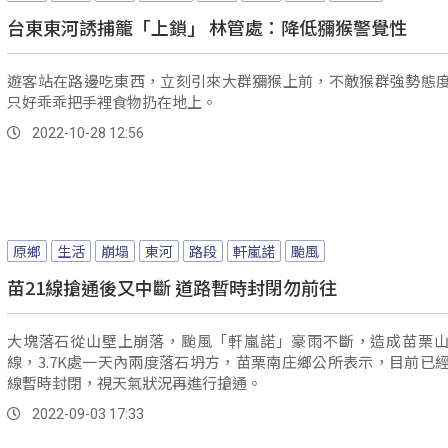
台東東河誘捕籠「上鎖」 林管處：降低獼猴警覺性
遊客站在路邊吃東西，立刻引來大群獼猴上前，不敵猴群強勢態
只好乖乖把手裡食物扔在地上。
2022-10-28 12:56
原鄉
生活
崩塌
東河
路段
軒嵐諾
颱風
苗21線搶通後又中斷 道路暫時封閉勿前往
大塊落石從山壁上崩落，颱風「軒嵐諾」豪雨不斷，造成苗栗山
線，3.7K處一天內兩度落石坍方，苗栗南庄鄉公所表示，目前已經
線暫時封閉，視天氣狀況再進行搶通。
2022-09-03 17:33