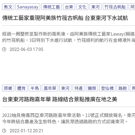
教文
Sanayasay
傳統工藝
台東
文化
東河
竹筏古帆船
阿
傳統工藝家重現阿美族竹筏古帆船 台東東河下水試航
經過一周整修並製作新的風帆後，由阿美族傳統工藝家Laway(賴進
的竹筏帆船，3日特別下水進行試航，竹筏順利的航行在金樽港外
2022-06-03 17:05
原鄉
體育
半馬
嘉年華
東河
特產
獼猴
登仙橋
路跑
台東東河路跑嘉年華 路線結合景點推廣在地之美
2022柚見晚崙西亞東河路跑嘉年華活動，11號正式開放報名，東
今年將結合農產及生態特色，讓民眾透過路跑的方式認識東河。
2022-01-12 20:21