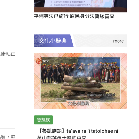
平埔專法已施行 原民身分法暫緩審查
文化小辭典
健康站正
魯凱族
【魯凱族語】ta‘avalra ‘i tatolohae ni｜
出賽，每
萬山部落勇士祭的由來