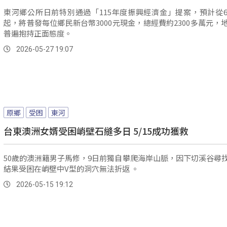
東河鄉公所日前特別通過「115年度振興經濟金」提案，預計從6
起，將普發每位鄉民新台幣3000元現金，總經費約2300多萬元，
普遍抱持正面態度。
2026-05-27 19:07
原鄉
受困
東河
台東澳洲女婿受困峭壁石縫多日 5/15成功獲救
50歲的澳洲籍男子馬修，9日前獨自攀爬海岸山脈，因下切溪谷尋
結果受困在峭壁中V型的洞穴無法折返 。
2026-05-15 19:12