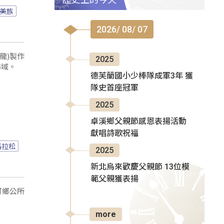
美族
2026/ 08/ 07
龍)製作
2025
海域。
德芙蘭國小少棒隊成軍3年 獲
隊史首座冠軍
2025
卓溪鄉父親節感恩表揚活動
獻唱詩歌祝福
馬拉松
2025
新北烏來歡慶父親節 13位模
範父親獲表揚
河鄉公所
more