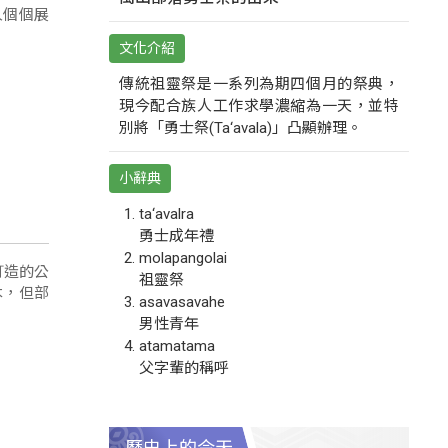
人個個展
文化介紹
傳統祖靈祭是一系列為期四個月的祭典，
現今配合族人工作求學濃縮為一天，並特
別將「勇士祭(Ta‘avala)」凸顯辦理。
小辭典
ta‘avalra
勇士成年禮
molapangolai
打造的公
祖靈祭
木，但部
asavasavahe
男性青年
atamatama
父字輩的稱呼
歷史上的今天