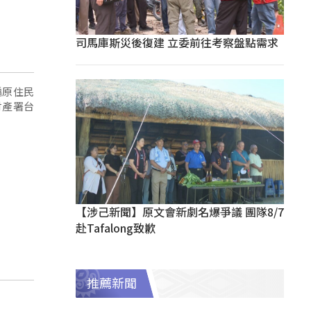
司馬庫斯災後復建 立委前往考察盤點需求
編原住民
財產署台
【涉己新聞】原文會新劇名爆爭議 團隊8/7
赴Tafalong致歉
推薦新聞