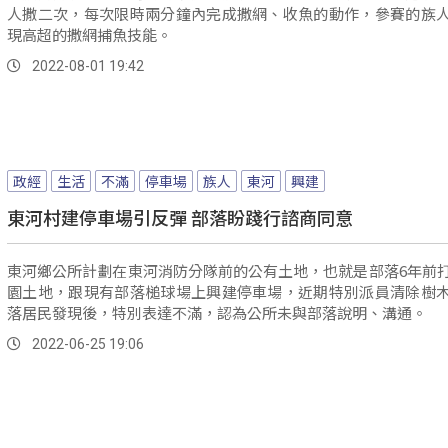
人撒二次，每次限時兩分鐘內完成撒網、收魚的動作，參賽的族
現高超的撒網捕魚技能。
2022-08-01 19:42
政經
生活
不滿
停車場
族人
東河
興建
東河村建停車場引反彈 部落盼踐行諮商同意
東河鄉公所計劃在東河消防分隊前的公有土地，也就是部落6年前
園土地，跟現有部落槌球場上興建停車場，近期特別派員清除樹
落居民發現後，特別表達不滿，認為公所未與部落說明、溝通。
2022-06-25 19:06