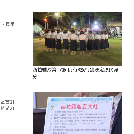
度，民眾
西拉雅成第17族 仍有8族待獲法定原民身
分
區苗21
將苗21