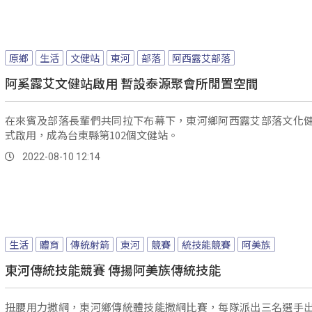
原鄉
生活
文健站
東河
部落
阿西露艾部落
阿奚露艾文健站啟用 暫設泰源聚會所閒置空間
在來賓及部落長輩們共同拉下布幕下，東河鄉阿西露艾部落文化
式啟用，成為台東縣第102個文健站。
2022-08-10 12:14
生活
體育
傳統射箭
東河
競賽
統技能競賽
阿美族
東河傳統技能競賽 傳揚阿美族傳統技能
扭腰用力撒網，東河鄉傳統體技能撒網比賽，每隊派出三名選手