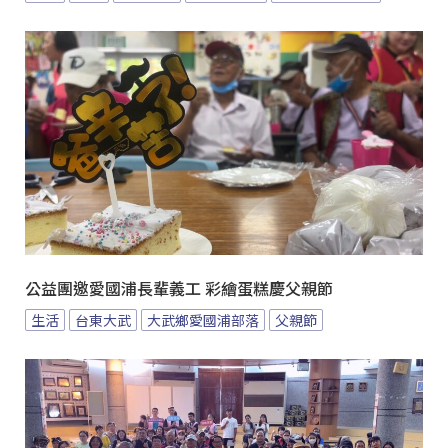
公益團邀愛國浦長輩義工 彩繪蛋糕慶父親節
生活
台東大武
大武鄉愛國浦部落
父親節