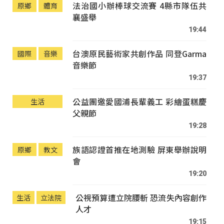
法治國小辦棒球交流賽 4縣市隊伍共
原鄉
體育
襄盛舉
19:44
台澳原民藝術家共創作品 同登Garma
國際
音樂
音樂節
19:37
公益團邀愛國浦長輩義工 彩繪蛋糕慶
生活
父親節
19:28
族語認證首推在地測驗 屏東舉辦說明
原鄉
教文
會
19:20
公視預算遭立院腰斬 恐流失內容創作
生活
立法院
人才
19:15