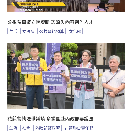
公視預算遭立院腰斬 恐流失內容創作人才
生活
立法院
公共電視預算
文化部
花蓮警執法爭議燒 多黨團赴內政部要說法
生活
社會
內政部警政署
花蓮聯合豐年節