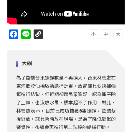
Facebook
Line
A
A
A
大綱
為了控制台東獼猴數量不再擴大，台東林管處在
東河鄉登仙橋啟動誘捕計畫，放置籠具要誘捕彌
猴進行結紮，但近期卻遭民眾質疑，認為籠子除
了上鎖，也沒放水果，根本起不了作用。對此，
林管處表示，目前已成功捕獲6隻獼猴，並結紮
後野放，籠具暫時放在現場，是為了降低獼猴的
警覺性，後續會再進行第二階段的誘捕行動。