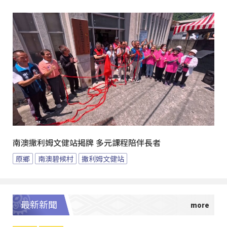
南澳撒利姆文健站揭牌 多元課程陪伴長者
原鄉
南澳碧候村
撒利姆文健站
最新新聞