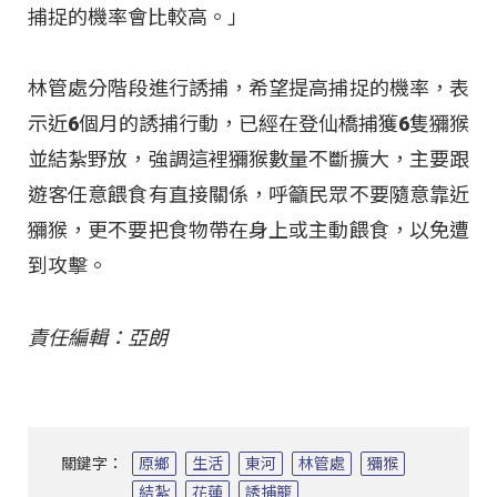
捕捉的機率會比較高。」
林管處分階段進行誘捕，希望提高捕捉的機率，表
示近6個月的誘捕行動，已經在登仙橋捕獲6隻獼猴
並結紮野放，強調這裡獼猴數量不斷擴大，主要跟
遊客任意餵食有直接關係，呼籲民眾不要隨意靠近
獼猴，更不要把食物帶在身上或主動餵食，以免遭
到攻擊。
責任編輯：亞朗
關鍵字：
原鄉
生活
東河
林管處
獼猴
結紮
花蓮
誘捕籠