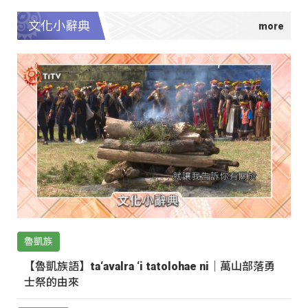
文化小辭典
魯凱族
【魯凱族語】ta‘avalra ‘i tatolohae ni｜萬山部落勇
士祭的由來