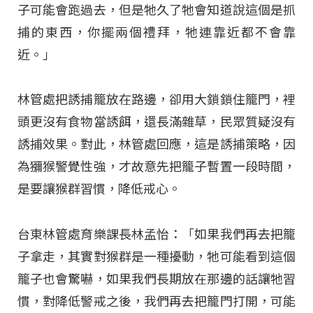
子可能會跑過去，但是牠久了牠會知道說這個是抓
捕的東西，你擺兩個禮拜，牠連靠近都不會靠
近。」
林管處把誘捕籠放在路邊，卻用大鎖鎖住籠門，裡
頭更沒有食物當誘餌，還長滿雜草，民眾質疑沒有
誘捕效果。對此，林管處回應，這是誘捕策略，因
為獼猴警覺性強，才故意先把籠子暫置一段時間，
是要讓猴群習慣，降低戒心。
台東林管處育樂課長林孟怡：「如果我們再去把籠
子拿走，其實對猴群是一種擾動，牠可能看到這個
籠子也會驚嚇，如果我們長期放在那邊的話讓牠習
慣，對降低警戒之後，我們再去把籠門打開，可能