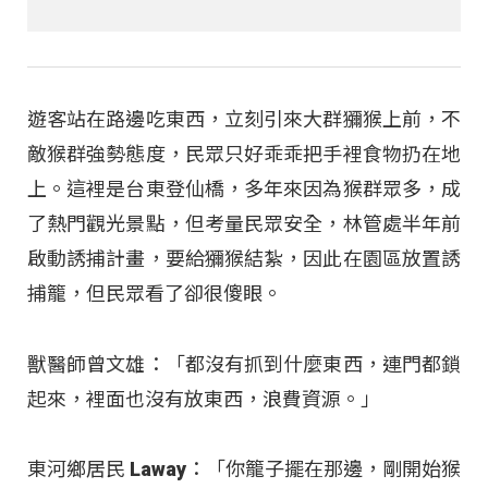
遊客站在路邊吃東西，立刻引來大群獼猴上前，不
敵猴群強勢態度，民眾只好乖乖把手裡食物扔在地
上。這裡是台東登仙橋，多年來因為猴群眾多，成
了熱門觀光景點，但考量民眾安全，林管處半年前
啟動誘捕計畫，要給獼猴結紮，因此在園區放置誘
捕籠，但民眾看了卻很傻眼。
獸醫師曾文雄：「都沒有抓到什麼東西，連門都鎖
起來，裡面也沒有放東西，浪費資源。」
東河鄉居民 Laway：「你籠子擺在那邊，剛開始猴