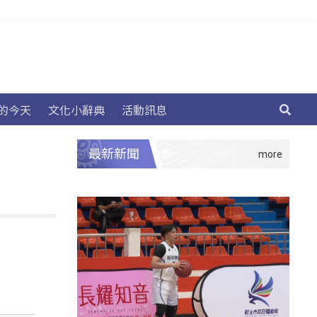
的今天
文化小辭典
活動訊息
最新新聞