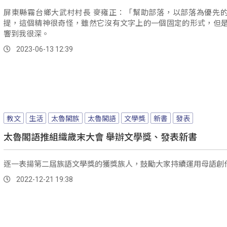
屏東縣霧台鄉大武村村長 麥雍正：「幫助部落，以部落為優先
提，這個精神很奇怪，雖然它沒有文字上的一個固定的形式，但
響到我很深。
2023-06-13 12:39
教文
生活
太魯閣族
太魯閣語
文學獎
新書
發表
太魯閣語推組織歲末大會 舉辦文學獎、發表新書
逐一表揚第二屆族語文學獎的獲獎族人，鼓勵大家持續運用母語創
2022-12-21 19:38