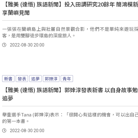
【雅美 (達悟) 族語新聞】投入田調研究20餘年 簡鴻模
享蘭嶼見聞
一張張在蘭嶼島上與壯麗自然景觀合影，他們不是單純來遊玩
客，是用雙腳徒步環島的深度旅人。
2022-08-30 20:00
新書
發表
追夢
郭婞淳
青年
【雅美 (達悟) 族語新聞】郭婞淳發表新書 以自身故事
追夢
舉重選手Tana (郭婞淳)表示：「很開心有這樣的機會，可以出自
的第一本書。
2022-08-30 20:00