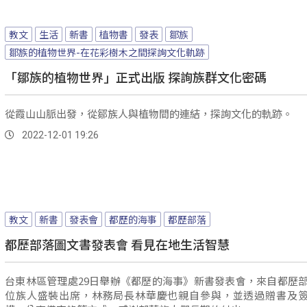
教文
生活
新書
植物書
發表
鄒族
鄒族的植物世界-在花彩樹木之間探詢文化軌跡
「鄒族的植物世界」正式出版 探詢族群文化密碼
從霞山山脈出發，從鄒族人與植物間的連結，探詢文化的軌跡。
2022-12-01 19:26
教文
新書
發表會
都歷的海事
都歷部落
都歷部落圖文書發表會 看見在地生活智慧
台東林區管理處29日舉辦《都歷的海事》新書發表會，來自都歷部
位族人盛裝出席，林務局長林華慶也親自參與，並透過贈書及