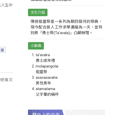
己人生中
文化介紹
傳統祖靈祭是一系列為期四個月的祭典，
現今配合族人工作求學濃縮為一天，並特
別將「勇士祭(Ta‘avala)」凸顯辦理。
小辭典
花蓮
ta‘avalra
勇士成年禮
molapangolai
祖靈祭
asavasavahe
的悲傷文
男性青年
atamatama
父字輩的稱呼
歷史上的今天