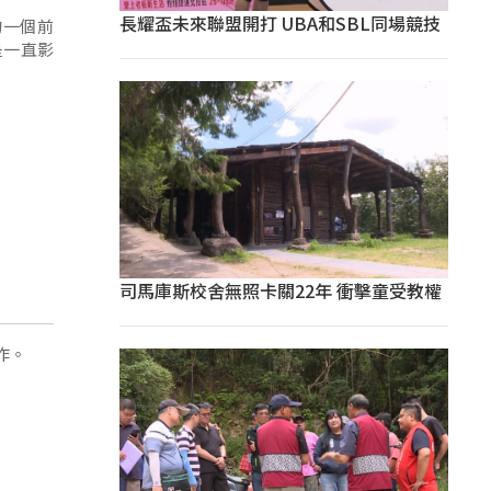
長耀盃未來聯盟開打 UBA和SBL同場競技
的一個前
是一直影
司馬庫斯校舍無照卡關22年 衝擊童受教權
作。