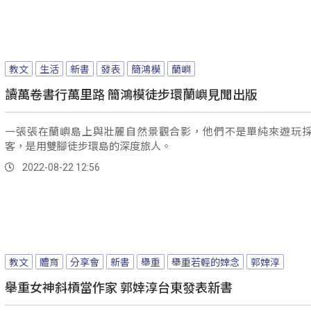
教文
生活
新書
發表
簡鴻模
蘭嶼
讀萬卷書行萬里路 簡鴻模徒步環蘭嶼見聞出版
一張張在蘭嶼島上與壯麗自然景觀合影，他們不是單純來遊玩
客，是用雙腳徒步環島的深度旅人。
2022-08-22 12:56
教文
體育
分享會
新書
舉重
舉重若輕的婞念
郭婞淳
舉重女神斜槓當作家 郭婞淳台東發表新書