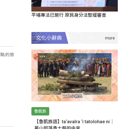
平埔專法已施行 原民身分法暫緩審查
文化小辭典
採點的旅
魯凱族
【魯凱族語】ta‘avalra ‘i tatolohae ni｜
萬山部落勇士祭的由來