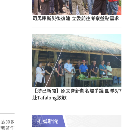
司馬庫斯災後復建 立委前往考察盤點需求
【涉己新聞】原文會新劇名爆爭議 團隊8/7
赴Tafalong致歉
推薦新聞
落30多
簽署著作