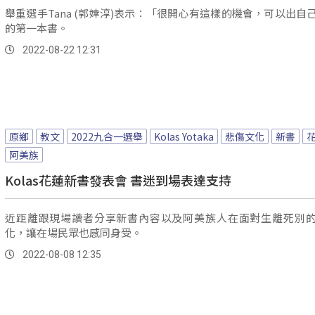
舉重選手Tana (郭婞淳)表示：「很開心有這樣的機會，可以出自
的第一本書。
2022-08-22 12:31
原鄉
教文
2022九合一選舉
Kolas Yotaka
悲傷文化
新書
阿美族
Kolas花蓮新書發表會 書迷到場表達支持
近距離跟現場讀者分享新書內容以及阿美族人在面對生離死別
化，讓在場民眾也感同身受。
2022-08-08 12:35