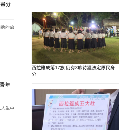
新書分
採點的旅
西拉雅成第17族 仍有8族待獲法定原民身
分
勉青年
己人生中