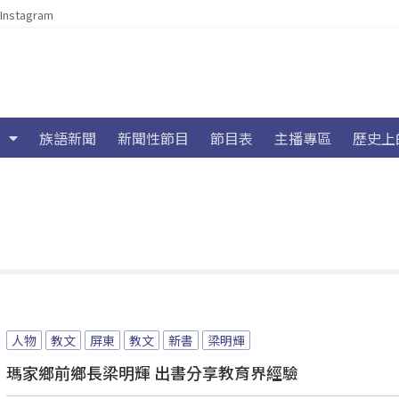
Instagram
族語新聞
新聞性節目
節目表
主播專區
歷史上
人物
教文
屏東
教文
新書
梁明輝
瑪家鄉前鄉長梁明輝 出書分享教育界經驗