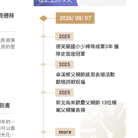
鹿遷移
2026/ 08/ 07
2025
住民故事
住民的歷
德芙蘭國小少棒隊成軍3年 獲
隊史首座冠軍
2025
卓溪鄉父親節感恩表揚活動
獻唱詩歌祝福
2025
新北烏來歡慶父親節 13位模
新書
範父親獲表揚
周年的，
你可以看
more
觀光化的