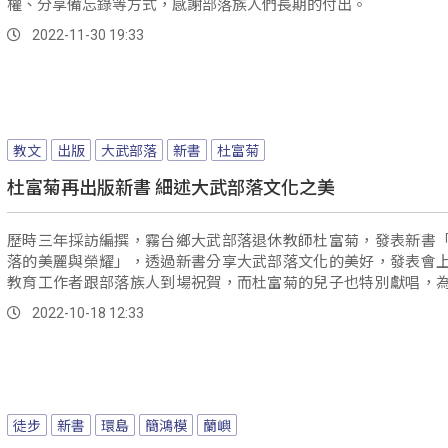
權、分享備忘錄等方式，感謝部落族人們長期的付出。
2022-11-30 19:33
教文
出版
大武部落
新書
杜富菊
杜富菊再出版新書 細述大武部落文化之美
歷時三年採訪編撰，霧台鄉大武部落退休教師杜富菊，發表新書
落的美麗與榮耀」，透過新書分享大武部落文化的美好，發表會
教育工作者跟部落族人到場祝賀，而杜富菊的兒子也特別獻唱，
采。
2022-10-18 12:33
徒步
新書
環島
簡鴻模
蘭嶼