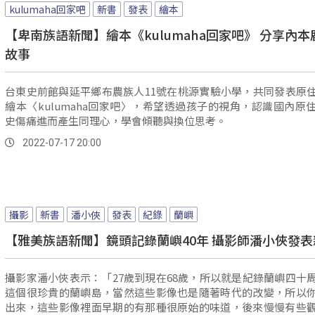
kulumaha回家吧
新書
發表
繪本
【卑南族語新聞】繪本《kulumaha回家吧》 分享內本
故事
台東史前館與延平鄉布農族人11號在桃源實驗小學，共同發表原
繪本〈kulumaha回家吧〉，希望透過孩子的視角，認識國內原
史傷痛進而產生同理心，學會傾聽與換位思考。
2022-07-17 20:00
攝影
新書
潘小俠
發表
紀錄
蘭嶼
【雅美族語新聞】鏡頭記錄蘭嶼40年 攝影師潘小俠發表
攝影家潘小俠表示：「27歲到現在68歲，所以就是紀錄蘭嶼四十
這個很珍貴的蘭嶼島，當然這些影像也是隨著時代的改變，所以
出來，這些影像裡面早期的有那種很原始的味道，後來慢慢有些