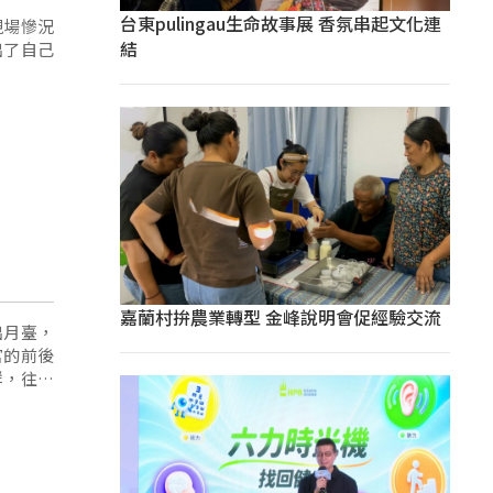
台東pulingau生命故事展 香氛串起文化連
現場慘況
結
出了自己
嘉蘭村拚農業轉型 金峰說明會促經驗交流
出月臺，
官的前後
群，往災
大家做點