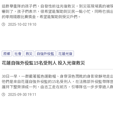
這群舉重隊的孩子們，自發性前往光復救災，到災區現場真的被
嚇到了，孩子們表示，很希望能幫助到災民一點小忙，同時也捐
的零用錢跟比賽獎金，希望能幫助到受災戶們。
2025-10-02 19:10
原鄉
社會
救災
自強外役監
花蓮光復
花蓮自強外役監15名受刑人 投入光復救災
30日一早，一群戴著藍色運動帽、身穿深色雨靴的身影安靜地走
他們是來自花蓮自強外役監的15名受刑人，在法務部外役監帶隊
護持下整齊排成一列，由志工走在前方，引導隊伍一步步穿過人
區的方向前進；有受刑人表示，能出來幫忙覺得很好，至少能替
2025-09-30 19:11
事。