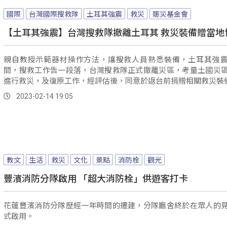
國際
台灣國際搜救隊
土耳其強震
救災
賑災基金會
【土耳其強震】台灣搜救隊撤離土耳其 救災裝備贈當地
親自教授示範器材操作方法，讓搜救人員熟悉裝備，土耳其強
間，搜救工作告一段落，台灣搜救隊正式撤離災區，考量土國災
進行救災，及復原工作，經評估後，同意於返台前捐贈相關救災裝
2023-02-14 19:05
教文
生活
救災
文化
景點
消防栓
觀光
豐濱消防分隊啟用 「超大消防栓」供遊客打卡
花蓮豐濱消防分隊歷經一年時間的遷建，分隊廳舍終於在眾人的
式啟用。