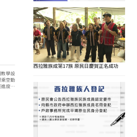
西拉雅族成第17族 原民日慶賀正名成功
園教學設
搭乘空勤
運進度，