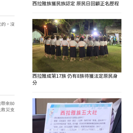
西拉雅族獲民族認定 原民日回顧正名歷程
電的，沒
西拉雅成第17族 仍有8族待獲法定原民身
分
帶來80
批救災支