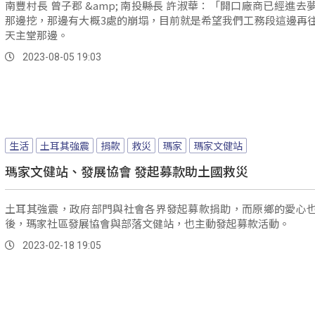
南豐村長 曾子郡 &amp; 南投縣長 許淑華：「開口廠商已經進去夢谷瀑布
那邊挖，那邊有大概3處的崩塌，目前就是希望我們工務段這邊再
天主堂那邊。
2023-08-05 19:03
生活
土耳其強震
捐款
救災
瑪家
瑪家文健站
瑪家文健站、發展協會 發起募款助土國救災
土耳其強震，政府部門與社會各界發起募款捐助，而原鄉的愛心
後，瑪家社區發展協會與部落文健站，也主動發起募款活動。
2023-02-18 19:05