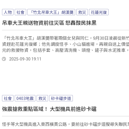
人物
社會
「竹北吊車大王」胡漢龑
救災
花蓮光復
吊車大王親送物資前往災區 怒轟酸民抹黑
「竹北吊車大王」胡漢龑帶著兩個女兒與同仁，9月30日凌晨從新
資趕赴花蓮光復鄉；他先調度怪手、小山貓進場，再親自送上價
元的救援物資，包括手套、高壓清洗機、頭燈、鏟子與水泥推車
工一同分送到災民手中。
2025-09-30 19:11
社會
0403地震
救災
砂卡礑步道
強震搶救重點區域！ 大型機具前進砂卡礑
怪手等大型機具進入東西橫貫公路，要前往砂卡礑步道搜尋失聯民