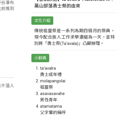
萬山部落勇士祭的由來
往前推到
文化介紹
傳統祖靈祭是一系列為期四個月的祭典，
現今配合族人工作求學濃縮為一天，並特
別將「勇士祭(Ta‘avala)」凸顯辦理。
小辭典
ta‘avalra
勇士成年禮
molapangolai
也不落人
祖靈祭
asavasavahe
男性青年
atamatama
父字輩的稱呼