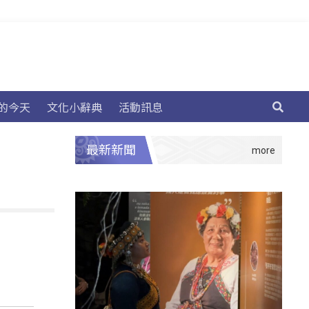
的今天
文化小辭典
活動訊息
最新新聞