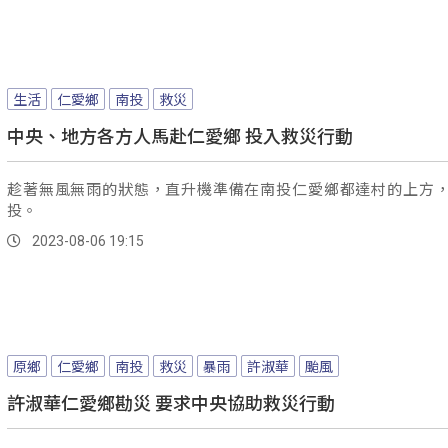
生活
仁愛鄉
南投
救災
中央、地方各方人馬赴仁愛鄉 投入救災行動
趁著無風無雨的狀態，直升機準備在南投仁愛鄉都達村的上方
投。
2023-08-06 19:15
原鄉
仁愛鄉
南投
救災
暴雨
許淑華
颱風
許淑華仁愛鄉勘災 要求中央協助救災行動