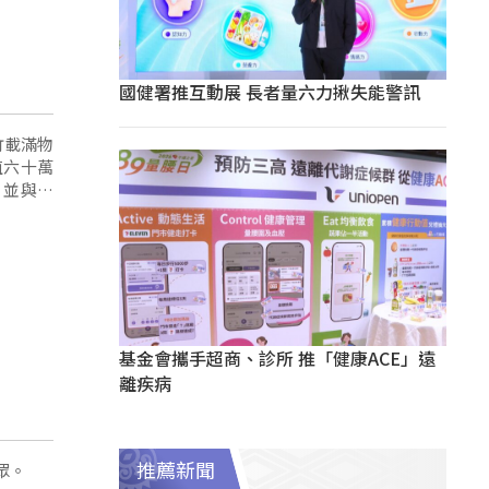
國健署推互動展 長者量六力揪失能警訊
竹載滿物
值六十萬
，並與志
基金會攜手超商、診所 推「健康ACE」遠
離疾病
眾。
推薦新聞