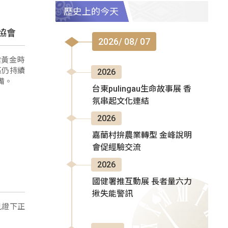
歷史上的今天
協會
2026/ 08/ 07
震黃金時
區仍持續
2026
備。
台東pulingau生命故事展 香
氛串起文化連結
2026
嘉蘭村拚農業轉型 金峰說明
會促經驗交流
2026
國健署推互動展 長者量六力
揪失能警訊
見證下正