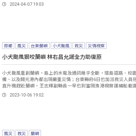
2024-04-07 19:03
原鄉
風災
台東蘭嶼
小犬颱風
救災
災情視察
小犬颱風狠咬蘭嶼 林右昌允諾全力助復原
小犬颱風重創蘭嶼，島上的水電及通訊幾乎全斷，環島道路、校
備、以及開元港內都出現嚴重災情；台東縣府6日也加派救災人員
直升機趕赴蘭嶼，王志輝副縣長一早也到富岡漁港視察運補船載
希望將救災工程車以及各類民生物資盡快運往蘭嶼災區。
2023-10-06 19:02
風災
救災
蘭嶼