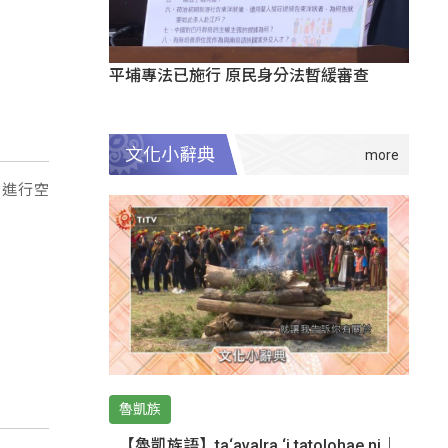
平埔專法已施行 原民身分法暫緩審查
文化小辭典
，進行空
魯凱族
【魯凱族語】ta‘avalra ‘i tatolohae ni｜