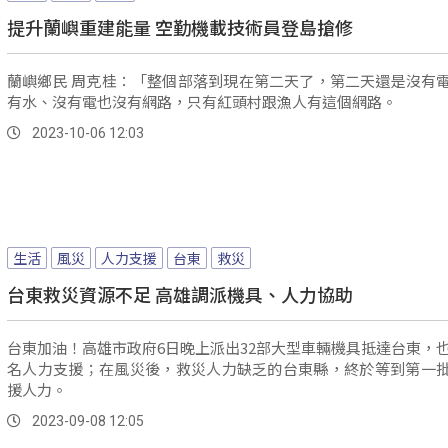
提升蘭嶼重建能量 空勤機載技術員登島搶修
蘭嶼鄉民 周克桂：「整個部落到現在第二天了，第二天還是沒有
有水、沒有電也沒有網路，只有紅頭村跟漁人有這個網路。
2023-10-06 12:03
生活
風災
人力支援
台東
救災
台東救災資源不足 高雄調派機具、人力協助
台東加油！高雄市政府6日晚上派出32部大型車輛機具抵達台東，也
名人力支援；在風災後，救災人力缺乏的台東縣，終於等到第一
援人力。
2023-09-08 12:05