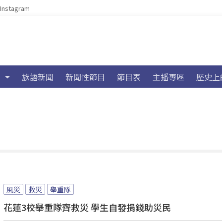
Instagram
族語新聞
新聞性節目
節目表
主播專區
歷史上
風災
救災
舉重隊
花蓮3校舉重隊齊救災 學生自發捐錢助災民