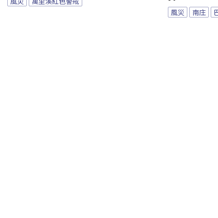
風災
萬里溪紅色警戒
風災
南庄