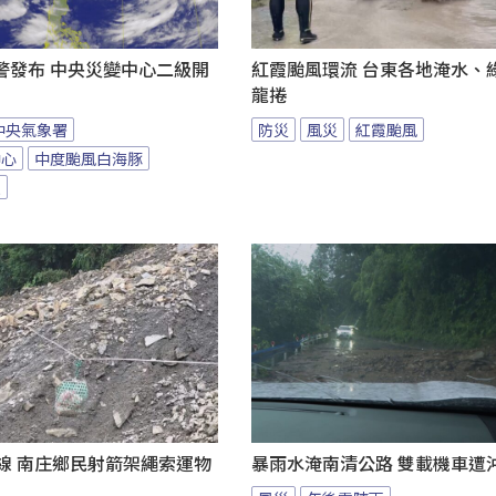
警發布 中央災變中心二級開
紅霞颱風環流 台東各地淹水、
龍捲
中央氣象署
防災
風災
紅霞颱風
中心
中度颱風白海豚
報
線 南庄鄉民射箭架繩索運物
暴雨水淹南清公路 雙載機車遭