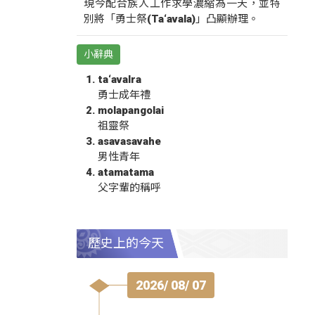
現今配合族人工作求學濃縮為一天，並特
別將「勇士祭(Ta‘avala)」凸顯辦理。
小辭典
ta‘avalra
勇士成年禮
molapangolai
祖靈祭
asavasavahe
男性青年
atamatama
父字輩的稱呼
歷史上的今天
2026/ 08/ 07