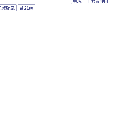
風災
午後雷陣雨
巴威颱風
苗21線