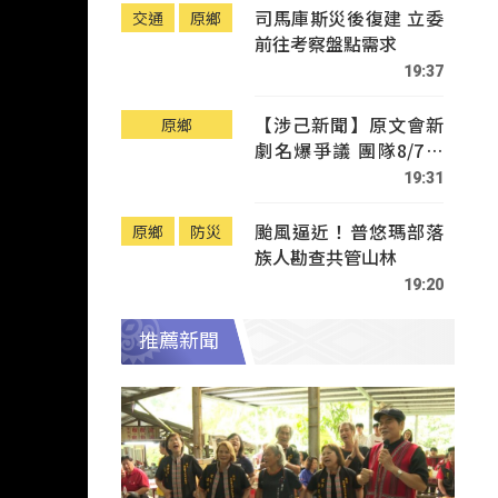
司馬庫斯災後復建 立委
交通
原鄉
前往考察盤點需求
19:37
【涉己新聞】原文會新
原鄉
劇名爆爭議 團隊8/7赴
Tafalong致歉
19:31
颱風逼近！普悠瑪部落
原鄉
防災
族人勘查共管山林
19:20
推薦新聞