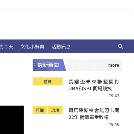
的今天
文化小辭典
活動訊息
最新新聞
長耀盃未來聯盟開打
體育
UBA和SBL同場競技
19:47
司馬庫斯校舍無照卡關
原鄉
環境
22年 衝擊童受教權
19:40