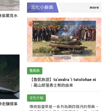
文化小辭典
綠島驚見水
魯凱族
【魯凱族語】ta‘avalra ‘i tatolohae ni
｜萬山部落勇士祭的由來
文化介紹
沖走釀憾事
傳統祖靈祭是一系列為期四個月的祭典，