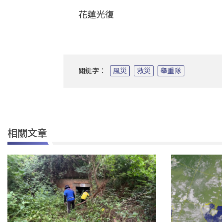
花蓮光復
關鍵字：
風災
救災
舉重隊
相關文章