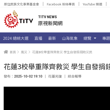
原住民族文化事業基金會
Facebook 粉絲專頁
YouTube 頻道
TITV NEWS
原視新聞網
2024 總統大選
直播
最新
山海氣象
總覽
專題
首頁
風災
花蓮3校舉重隊齊救災 學生自發捐錢助災民
花蓮3校舉重隊齊救災 學生自發捐
發布：2025-10-02 19:10
花蓮光復
綜合報導