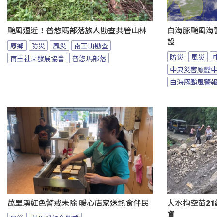
颱風逼近！普悠瑪部落族人勘查共管山林
白海豚颱風海
設
原鄉
防災
風災
南王山勘查
防災
風災
南王社區發展協會
普悠瑪部落
中央災害應變
白海豚颱風警
萬里溪紅色警戒未除 暖心店家送熱食伴民
大水掏空苗21
資