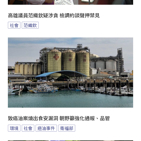
高雄議員范織欽疑涉貪 檢調約談聲押禁見
社會
范織欽
致癌油案燒出食安漏洞 朝野籲強化通報、品管
環境
社會
癌油事件
衛福部