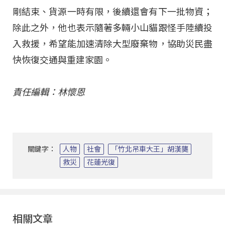
剛結束、貨源一時有限，後續還會有下一批物資；
除此之外，他也表示隨著多輛小山貓跟怪手陸續投
入救援，希望能加速清除大型廢棄物，協助災民盡
快恢復交通與重建家園。
責任編輯：林懷恩
關鍵字：
人物
社會
「竹北吊車大王」胡漢龑
救災
花蓮光復
相關文章