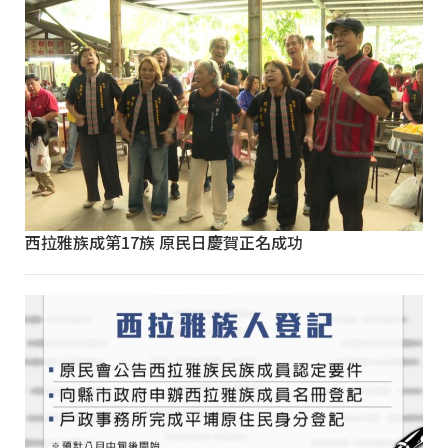
西拉雅族成第17族 原民日慶賀正名成功