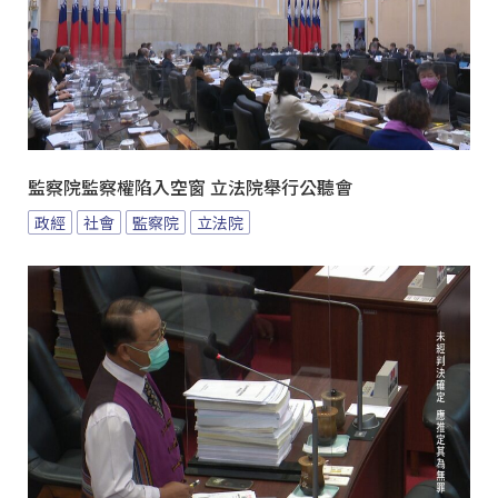
監察院監察權陷入空窗 立法院舉行公聽會
政經
社會
監察院
立法院