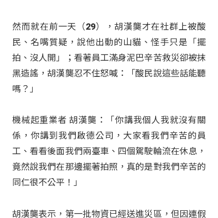
然而就在前一天（29），胡漢龑才在社群上被酸
民、名嘴質疑，說他出動的山貓、怪手只是「擺
拍、沒人開」；看著員工滿身泥巴辛苦救災卻被抹
黑造謠，胡漢龑忍不住怒喊：「酸民說這些話能聽
嗎？」
機械起重業者 胡漢龑：「你講我個人我就沒有關
係，你講到我們啟德公司，大家看我們辛苦的員
工、看看後面我們兩臺車、四個駕駛輪流在休息，
竟然說我們在那邊擺著拍照，真的是對我們辛苦的
同仁很不公平！」
胡漢龑表示，第一批物資已經送進災區，但因連假