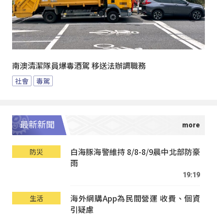
南澳清潔隊員爆毒酒駕 移送法辦調職務
社會
毒駕
最新新聞
白海豚海警維持 8/8-8/9晨中北部防豪
防災
雨
19:19
海外網購App為民間營運 收費、個資
生活
引疑慮