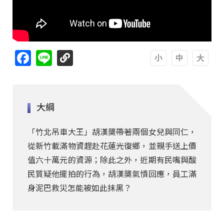
Facebook
Line
A
A
A
大綱
「竹北吊車大王」胡漢龑帶著兩個女兒與同仁，
從新竹載滿物資趕赴花蓮光復鄉，並親手送上價
值六十萬元的資源；除此之外，近期有民嘴與酸
民質疑他擺拍的行為，胡漢龑氣憤回應，員工滿
身泥巴救災怎能被如此抹黑？