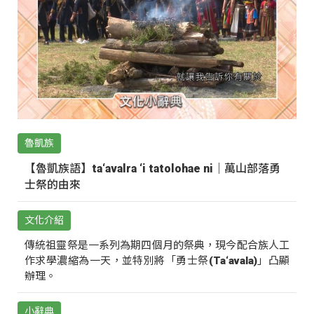
魯凱族
【魯凱族語】ta‘avalra ‘i tatolohae ni｜萬山部落勇
士祭的由來
文化介紹
傳統祖靈祭是一系列為期四個月的祭典，現今配合族人工
作求學濃縮為一天，並特別將「勇士祭(Ta‘avala)」凸顯
辦理。
小辭典