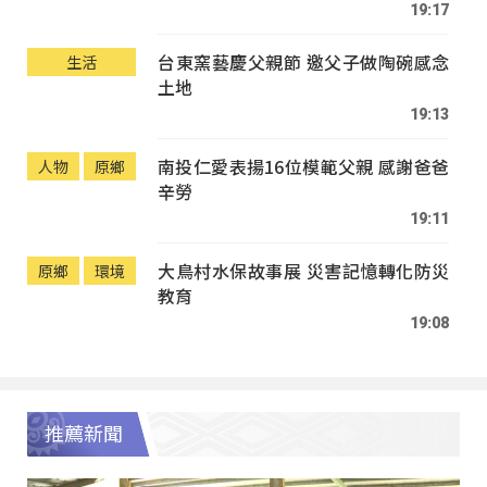
19:17
台東窯藝慶父親節 邀父子做陶碗感念
生活
土地
19:13
南投仁愛表揚16位模範父親 感謝爸爸
人物
原鄉
辛勞
19:11
大鳥村水保故事展 災害記憶轉化防災
原鄉
環境
教育
19:08
推薦新聞