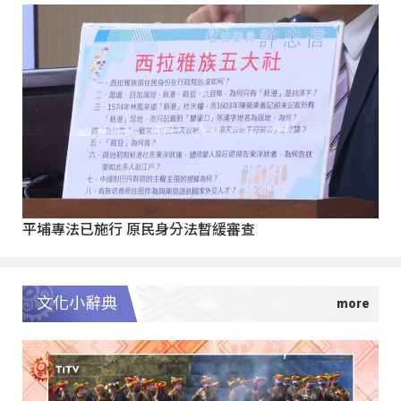
平埔專法已施行 原民身分法暫緩審查
文化小辭典