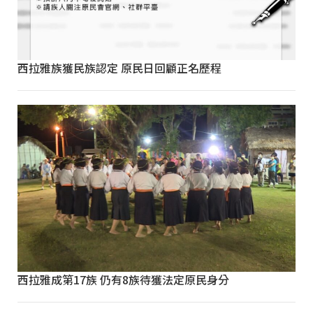
西拉雅族獲民族認定 原民日回顧正名歷程
西拉雅成第17族 仍有8族待獲法定原民身分