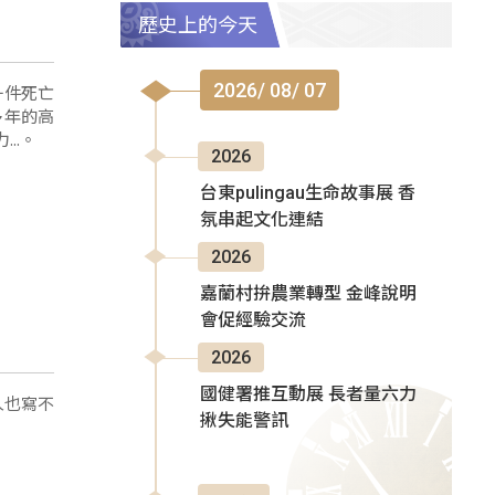
歷史上的今天
2026/ 08/ 07
一件死亡
..。
2026
台東pulingau生命故事展 香
氛串起文化連結
2026
嘉蘭村拚農業轉型 金峰說明
會促經驗交流
2026
國健署推互動展 長者量六力
人也寫不
揪失能警訊