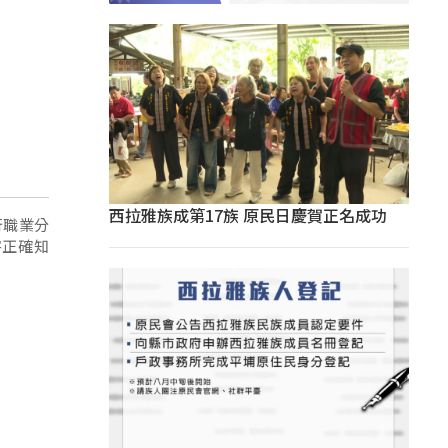
西拉雅族成第17族 原民日慶賀正名成功
行職業分
害正確知