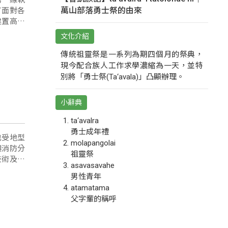
了面對各
萬山部落勇士祭的由來
建置高科
文化介紹
傳統祖靈祭是一系列為期四個月的祭典，
現今配合族人工作求學濃縮為一天，並特
別將「勇士祭(Ta‘avala)」凸顯辦理。
小辭典
ta‘avalra
勇士成年禮
也受地型
molapangolai
嶼消防分
祖靈祭
技術及體
asavasavahe
男性青年
atamatama
父字輩的稱呼