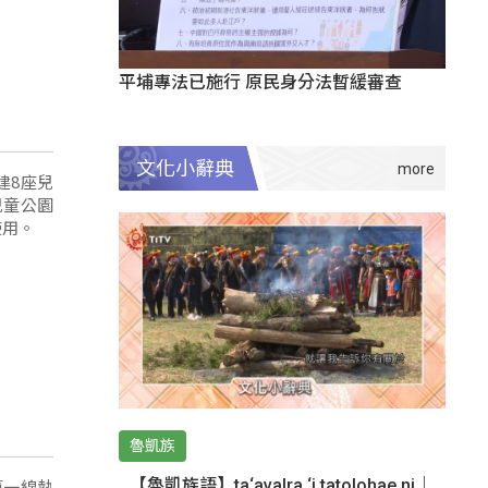
平埔專法已施行 原民身分法暫緩審查
文化小辭典
建8座兒
兒童公園
使用。
魯凱族
第一線執
【魯凱族語】ta‘avalra ‘i tatolohae ni｜