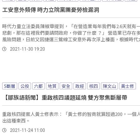
工安意外頻傳 時力立院黨團憂勞檢漏洞
時代力量立法委員陳椒華提到，「在營造業每年我們每2.6天就有
悲劇，那在這裡我們要請問政府，你做了什麼 ？」 營造業已存在多年的高
風險問題，日前又因捷運三鶯線工安意外再次浮上檯面，根據時代力.
2021-11-30 19:20
S斷層
公投
六都
地質
安全
政經
核四
陳文山
黃士修
【鄒族語新聞】重啟核四議題延燒 雙方聚焦斷層帶
重啟核四提案人黃士修表示：「黃士修的智商就算超過200，一個
出這種東西。
2021-11-24 11:00