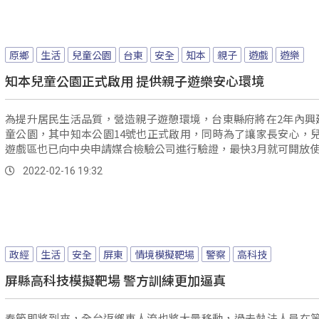
原鄉
生活
兒童公園
台東
安全
知本
親子
遊戲
遊樂
知本兒童公園正式啟用 提供親子遊樂安心環境
為提升居民生活品質，營造親子遊憩環境，台東縣府將在2年內興
童公園，其中知本公園14號也正式啟用，同時為了讓家長安心，
遊戲區也已向中央申請媒合檢驗公司進行驗證，最快3月就可開放
2022-02-16 19:32
政經
生活
安全
屏東
情境模擬靶場
警察
高科技
屏縣高科技模擬靶場 警方訓練更加逼真
春節即將到來，全台返鄉車人流也將大量移動，過去執法人員在