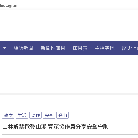
Instagram
族語新聞
新聞性節目
節目表
主播專區
歷史上
教文
生活
協作
安全
登山
山林解禁掀登山潮 資深協作員分享安全守則