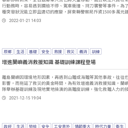
行勤務時，容易遇到攔檢不停、駕車衝撞、持刀襲警等事件，為
種突發狀況能立即且適切的應變，屏東縣警察局斥資1500多萬元
技互...。
2022-01-21 14:03
原鄉
生活
基礎
安全
救援
救災
義消
訓練
增進蘭嶼義消救援知識 基礎訓練課程登場
離島蘭嶼因環境地形因素，再遇到山難或海難等其他事故，往往
影響，而拖延了救災的黃金時間，為有效增進義消救援知識，蘭
隊舉辦基礎訓練及現地實地操演的高難度訓練，強化救難人力的
能。
2021-12-15 19:04
政經
生活
勞檢
安全
工安意外
情節重大
時代力量
衛生