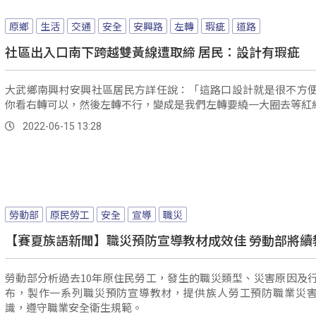
原鄉
生活
交通
安全
安興路
左轉
瑕疵
道路
社區出入口南下跨越雙黃線遭取締 居民：設計有瑕疵
大武鄉南興村安興社區居民方詳任說：「這路口設計就是很不方
你看右轉可以，然後左轉不行，變成是我們左轉要繞一大圈去等紅
2022-06-15 13:28
勞動部
原民勞工
安全
宣導
職災
【賽夏族語新聞】職災預防宣導教材成效佳 勞動部將續
勞動部分析過去10年原住民勞工，發生的職災類型、災害原因及
布，製作一系列職災預防宣導教材，提供族人勞工預防職業災
識，遵守職業安全衛生規範。