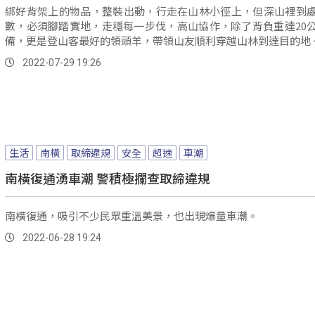
綁好背架上的物品，整裝出動，行走在山林小徑上，但深山裡到
數，必須腳踏實地，走穩每一步伐，高山協作，除了背負重達20
備，更是登山客最好的領頭羊，帶領山友順利穿越山林到達目的地
2022-07-29 19:26
生活
南橫
取締違規
安全
超速
車潮
南橫復通湧車潮 警積極攔查取締違規
南橫復通，吸引不少民眾重溫美景，也出現爆量車潮。
2022-06-28 19:24