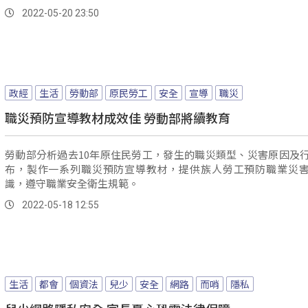
2022-05-20 23:50
政經
生活
勞動部
原民勞工
安全
宣導
職災
職災預防宣導教材成效佳 勞動部將續教育
勞動部分析過去10年原住民勞工，發生的職災類型、災害原因及
布，製作一系列職災預防宣導教材，提供族人勞工預防職業災
識，遵守職業安全衛生規範。
2022-05-18 12:55
生活
都會
個資法
兒少
安全
網路
而哨
隱私