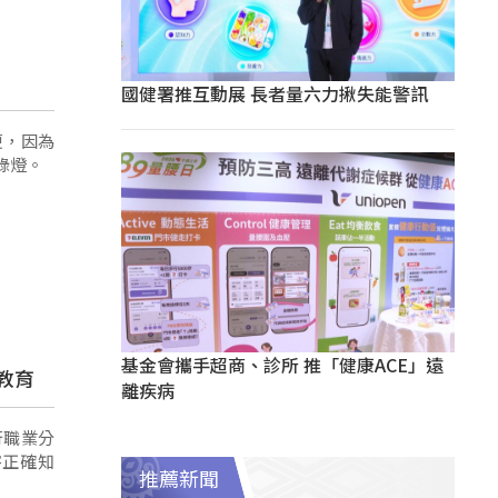
國健署推互動展 長者量六力揪失能警訊
便，因為
綠燈。
基金會攜手超商、診所 推「健康ACE」遠
教育
離疾病
行職業分
害正確知
推薦新聞