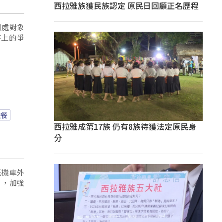
西拉雅族獲民族認定 原民日回顧正名歷程
罰處對象
序上的爭
送餐
西拉雅成第17族 仍有8族待獲法定原民身
分
低機車外
」，加強