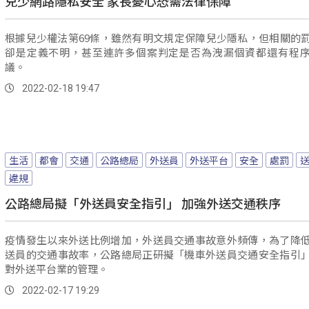
兒少網路隱私安全 家長憂心恐需法律保障
根據兒少權法第69條，雖然有明文規定保障兒少隱私，但相關的
卻是定義不明，甚至連許多個案判定是否為洩漏個資都還有程
議。
2022-02-18 19:47
生活
都會
交通
公路總局
外送員
外送平台
安全
處罰
違規
公路總局擬「外送員安全指引」 加強外送交通秩序
疫情發生以來外送比例增加，外送員交通事故意外頻傳，為了降
送員的交通事故率，公路總局正研擬「機車外送員交通安全指引
對外送平台業的管理。
2022-02-17 19:29