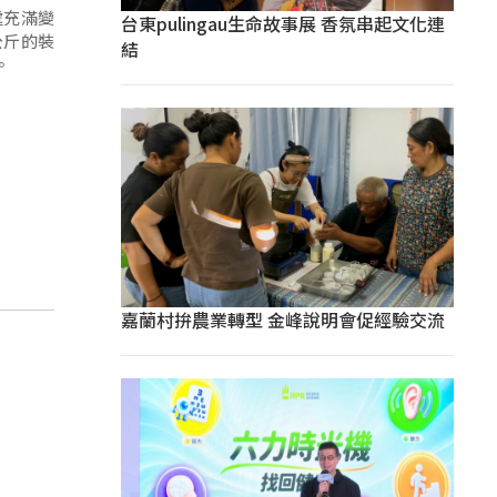
處充滿變
台東pulingau生命故事展 香氛串起文化連
公斤的裝
結
。
嘉蘭村拚農業轉型 金峰說明會促經驗交流