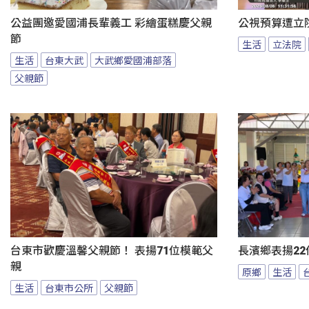
公益團邀愛國浦長輩義工 彩繪蛋糕慶父親
公視預算遭立
節
生活
立法院
生活
台東大武
大武鄉愛國浦部落
父親節
台東市歡慶溫馨父親節！ 表揚71位模範父
長濱鄉表揚22
親
原鄉
生活
生活
台東市公所
父親節