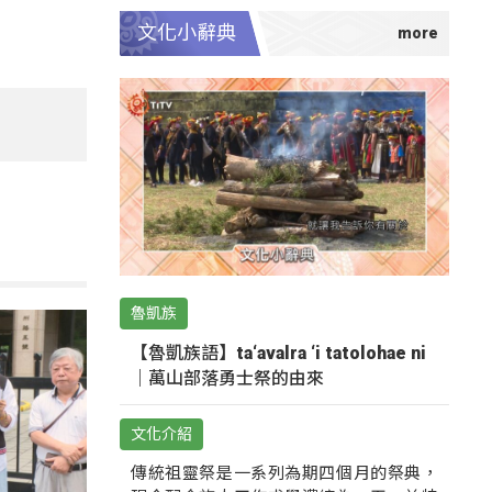
文化小辭典
魯凱族
【魯凱族語】ta‘avalra ‘i tatolohae ni
｜萬山部落勇士祭的由來
文化介紹
傳統祖靈祭是一系列為期四個月的祭典，