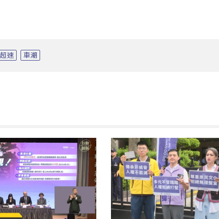
超速
車潮