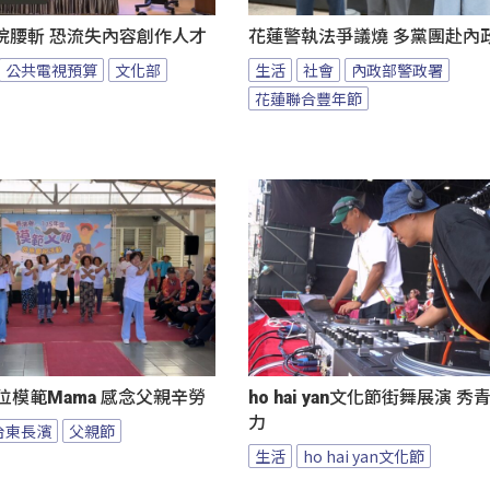
院腰斬 恐流失內容創作人才
花蓮警執法爭議燒 多黨團赴內
公共電視預算
文化部
生活
社會
內政部警政署
花蓮聯合豐年節
位模範Mama 感念父親辛勞
ho hai yan文化節街舞展演 
力
台東長濱
父親節
生活
ho hai yan文化節