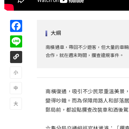
Facebook
大綱
Line
南橫通車，帶回不少遊客，但大量的車輛
合作，就在週末時間，攔查違規事件。
A
南橫復通，吸引不少民眾重溫美景
A
變得吵雜。而為保障用路人和部落居
郵局前，都設點攔查改裝車和酒後駕
A
六龜分局交通組巡官林濰濬：「攔