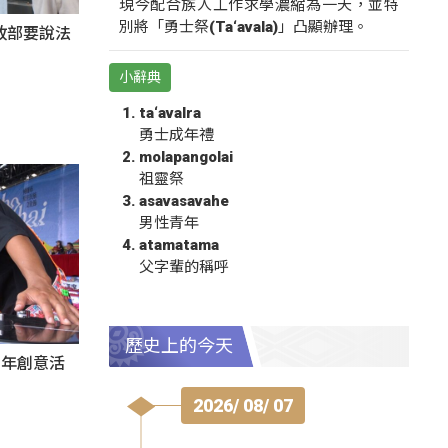
現今配合族人工作求學濃縮為一天，並特
別將「勇士祭(Ta‘avala)」凸顯辦理。
政部要說法
小辭典
ta‘avalra
勇士成年禮
molapangolai
祖靈祭
asavasavahe
男性青年
atamatama
父字輩的稱呼
歷史上的今天
秀青年創意活
2026/ 08/ 07