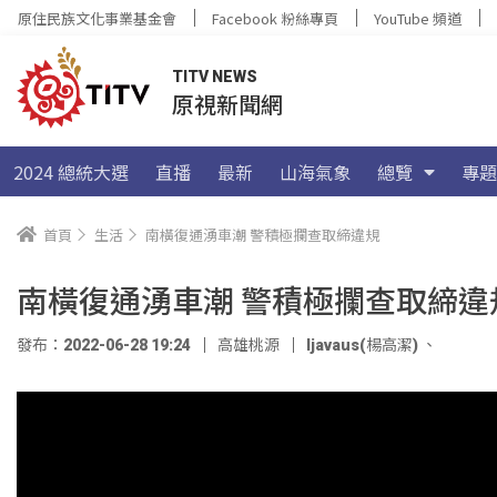
原住民族文化事業基金會
Facebook 粉絲專頁
YouTube 頻道
TITV NEWS
原視新聞網
2024 總統大選
直播
最新
山海氣象
總覽
專題
首頁
生活
南橫復通湧車潮 警積極攔查取締違規
南橫復通湧車潮 警積極攔查取締違
發布：2022-06-28 19:24
高雄桃源
ljavaus(楊高潔)
、