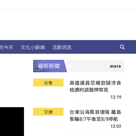
的今天
文化小辭典
活動訊息
最新新聞
高雄議員范織欽疑涉貪
社會
檢調約談聲押禁見
12:19
台東沿海風浪增強 離島
交通
客輪8/7午後至8/9停航
12:03