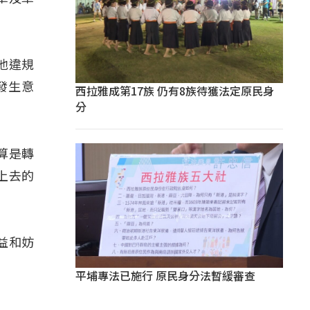
他違規
發生意
西拉雅成第17族 仍有8族待獲法定原民身
分
算是轉
上去的
益和妨
平埔專法已施行 原民身分法暫緩審查