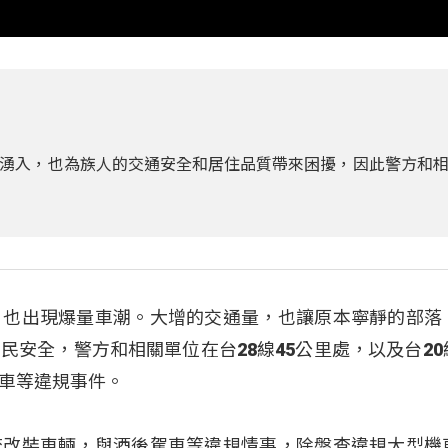
湧入，也為族人的交通安全和居住品質帶來困擾，因此警方和
，也出現爆量車潮。大增的交通量，也讓原本寧靜的部落
民安全，警方和相關單位在台28線45公里處，以及台20
車等違規事件。
查改裝車輛，與酒後駕車等違規情事，除盤查違規大型機