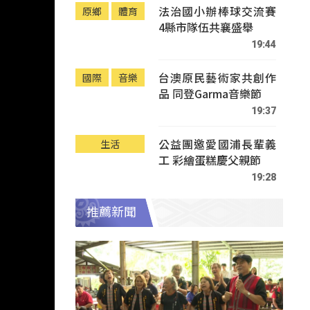
法治國小辦棒球交流賽
原鄉
體育
4縣市隊伍共襄盛舉
19:44
台澳原民藝術家共創作
國際
音樂
品 同登Garma音樂節
19:37
公益團邀愛國浦長輩義
生活
工 彩繪蛋糕慶父親節
19:28
推薦新聞