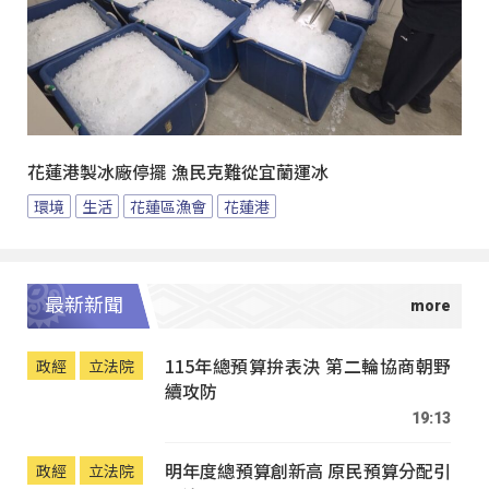
花蓮港製冰廠停擺 漁民克難從宜蘭運冰
環境
生活
花蓮區漁會
花蓮港
最新新聞
115年總預算拚表決 第二輪協商朝野
政經
立法院
續攻防
19:13
明年度總預算創新高 原民預算分配引
政經
立法院