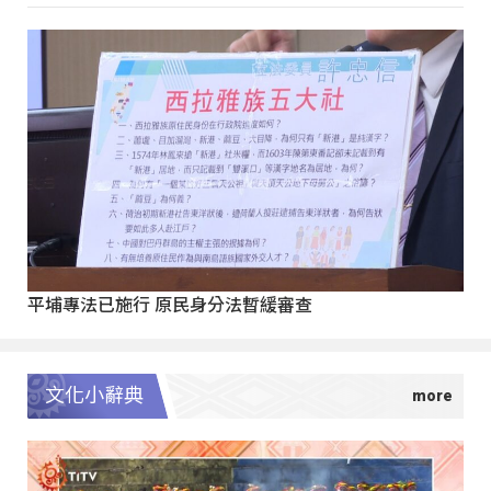
平埔專法已施行 原民身分法暫緩審查
文化小辭典