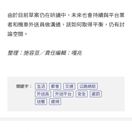
由於目前草案仍在研議中，未來也會持續與平台業
者和機車外送員做溝通，該如何取得平衡，仍有討
論空間。
整理：施容亘／責任編輯：嘎兆
關鍵字：
生活
都會
交通
公路總局
外送員
外送平台
安全
處罰
送餐
違規