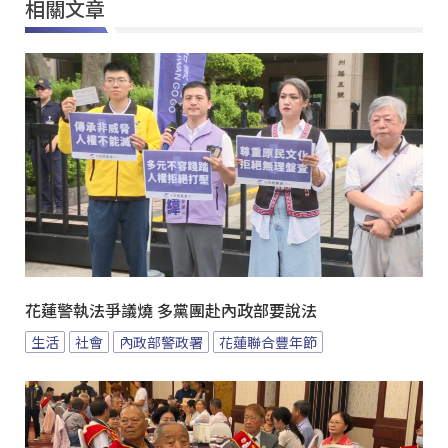
相關文章
花蓮警執法爭議燒 多黨團赴內政部要說法
生活
社會
內政部警政署
花蓮聯合豐年節