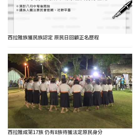
西拉雅族獲民族認定 原民日回顧正名歷程
西拉雅成第17族 仍有8族待獲法定原民身分