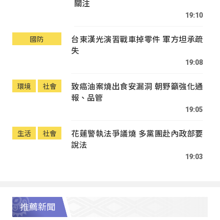
關注
19:10
台東漢光演習戰車掉零件 軍方坦承疏
國防
失
19:08
致癌油案燒出食安漏洞 朝野籲強化通
環境
社會
報、品管
19:05
花蓮警執法爭議燒 多黨團赴內政部要
生活
社會
說法
19:03
推薦新聞