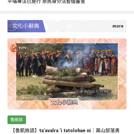
平埔專法已施行 原民身分法暫緩審查
文化小辭典
魯凱族
【魯凱族語】ta‘avalra ‘i tatolohae ni｜萬山部落勇