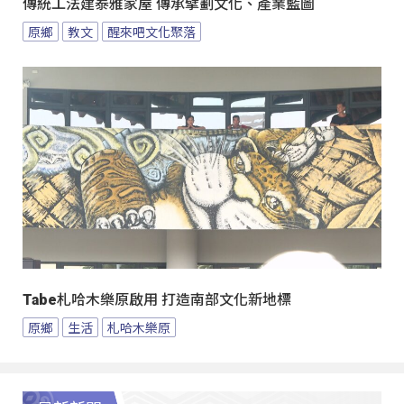
傳統工法建泰雅家屋 傳承擘劃文化、產業藍圖
原鄉
教文
醒來吧文化聚落
Tabe札哈木樂原啟用 打造南部文化新地標
原鄉
生活
札哈木樂原