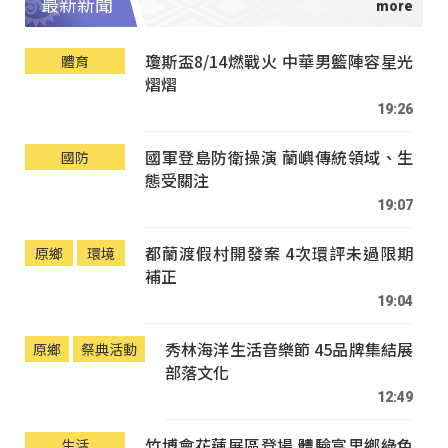
最新新聞
瓊斯盃8/14燃戰火 中華男籃陣容星光
體育
熠熠
19:26
國軍登島防衛操演 蘭嶼傳統領域、生
國防
態受關注
19:07
都蘭渡假村開發案 4次環評未過限期
原鄉
環境
補正
19:04
秀林海洋生活音樂節 45品牌集結展
原鄉
祭典活動
部落文化
12:49
竹博會花蓮展區登場 體驗富里鄉綠色
生活