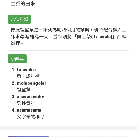
士祭的由來
文化介紹
傳統祖靈祭是一系列為期四個月的祭典，現今配合族人工
作求學濃縮為一天，並特別將「勇士祭(Ta‘avala)」凸顯
辦理。
小辭典
ta‘avalra
勇士成年禮
molapangolai
祖靈祭
asavasavahe
男性青年
atamatama
父字輩的稱呼