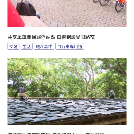
共享單車開通羅浮站點 車道劃設受限路窄
交通
生活
羅浮高中
自行車專用道