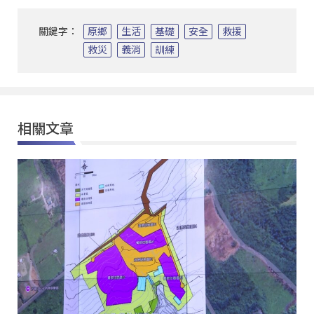
關鍵字：
原鄉
生活
基礎
安全
救援
救災
義消
訓練
相關文章