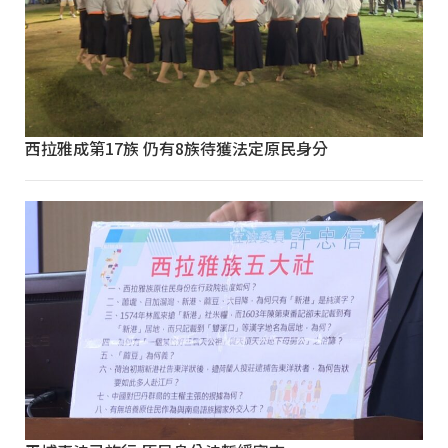
西拉雅成第17族 仍有8族待獲法定原民身分