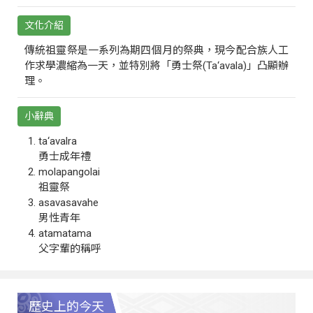
文化介紹
傳統祖靈祭是一系列為期四個月的祭典，現今配合族人工
作求學濃縮為一天，並特別將「勇士祭(Ta‘avala)」凸顯辦
理。
小辭典
ta‘avalra
勇士成年禮
molapangolai
祖靈祭
asavasavahe
男性青年
atamatama
父字輩的稱呼
歷史上的今天