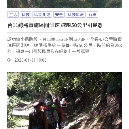
生活
科技
區間測速
安全
科技執法
行車
台11線將實施區間測速 速限50公里引民怨
成功鎮小馬路段，台11線126.1k到130.8k，全長4.7公里將實
施區間測速，速限標準統一為每小時50公里、時間約為288
秒，訊息一出引起民眾及在網路上一片罵聲。
2023-01-31 19:06