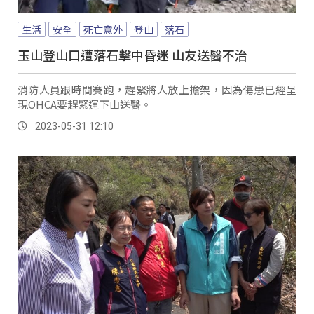
生活
安全
死亡意外
登山
落石
玉山登山口遭落石擊中昏迷 山友送醫不治
消防人員跟時間賽跑，趕緊將人放上擔架，因為傷患已經呈
現OHCA要趕緊運下山送醫。
2023-05-31 12:10