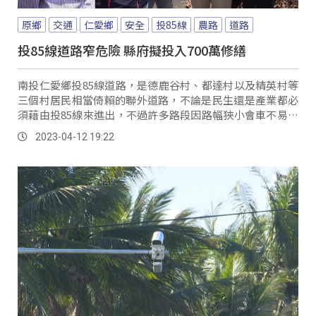
原鄉
交通
仁愛鄉
安全
投85線
農路
道路
投85線道路窄危險 縣府擬投入700萬修繕
南投仁愛鄉投85線道路，是德鹿谷村、都達村以及精英村等
三個村居民相當倚賴的聯外道路，不論是民生還是產業都必
須藉由投85線來進出，不過許多路段因路幅狹小會車不易，
又有視線上的死角，每當農忙車輛進出頻繁的時候，就容易
2023-04-12 19:22
造成會車不易，甚至交通意外。