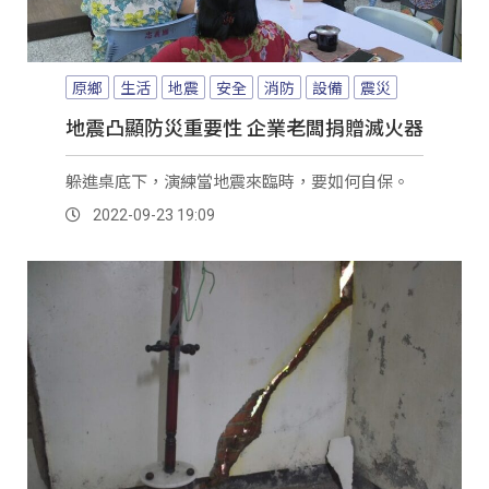
原鄉
生活
地震
安全
消防
設備
震災
地震凸顯防災重要性 企業老闆捐贈滅火器
躲進桌底下，演練當地震來臨時，要如何自保。
2022-09-23 19:09