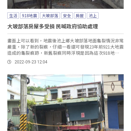
生活
918地震
大玻部落
安全
房屋
池上
大玻部落房屋多受損 民喊政府協助處理
畫面上可以看到，地震後池上鄉大坡部落地面龜裂情況非常
嚴重，除了新的裂痕，仔細一看還可發現23年前921大地震
造成的龜裂痕跡，新舊裂痕同時浮現是因為這次918地震又
加大了龜裂跟房屋位移，連寶特瓶都無法擺...。
2022-09-23 12:04