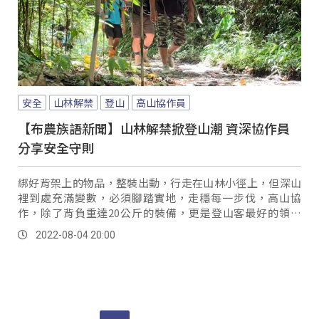
安全
山林解禁
登山
高山協作員
【布農族語新聞】山林解禁掀登山潮 資深協作員
分享安全守則
綁好背架上的物品，整裝出動，行走在山林小徑上，但深山
裡到處充滿變數，必須腳踏實地，走穩每一步伐，高山協
作，除了背負重達20公斤的裝備，更是登山客最好的領頭
羊，帶領山友順利穿越山林到達目的地。
2022-08-04 20:00