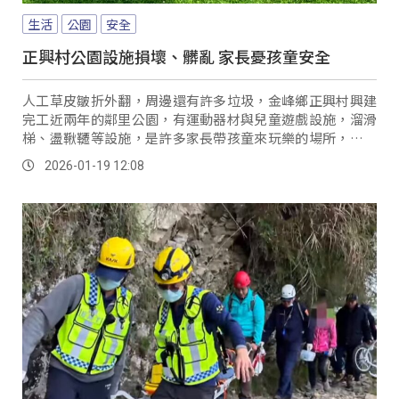
生活
公園
安全
正興村公園設施損壞、髒亂 家長憂孩童安全
人工草皮皺折外翻，周邊還有許多垃圾，金峰鄉正興村興建
完工近兩年的鄰里公園，有運動器材與兒童遊戲設施，溜滑
梯、盪鞦韆等設施，是許多家長帶孩童來玩樂的場所，但近
日公園環境出現髒亂及損壞，恐造成孩童安全上的疑慮。
2026-01-19 12:08