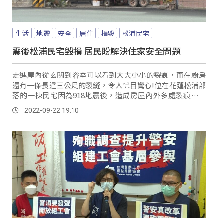
生活
地震
安全
居住
損毀
松浦民宅
震後松浦民宅毀損 居民盼解決住家安全問題
走進屋內從玄關到浴室可以看到大大小小的裂痕，而在廚房
還有一條長達三公尺的裂縫，令人怵目驚心!位在花蓮松浦部
落的一棟民宅因為918地震後，造成房屋內外多處裂痕，而
一旁的空屋危樓也明顯向林小姐的家傾斜，雖然已經通報，
2022-09-22 19:10
但至今卻仍未進行結構鑑定。