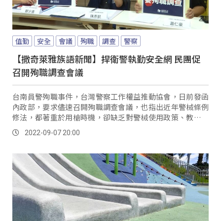
值勤
安全
會議
殉職
調查
警察
【撒奇萊雅族語新聞】捍衛警執勤安全網 民團促
召開殉職調查會議
台南員警殉職事件，台灣警察工作權益推動協會，日前發函
內政部，要求儘速召開殉職調查會議，也指出近年警械條例
修法，都著重於用槍時機，卻缺乏對警械使用政策、教育訓
練、裝備規劃的指導跟監督功能，無法起到通盤改善，他們
2022-09-07 20:00
呼籲行政院應採納基層團體《警械條例》修法草案。