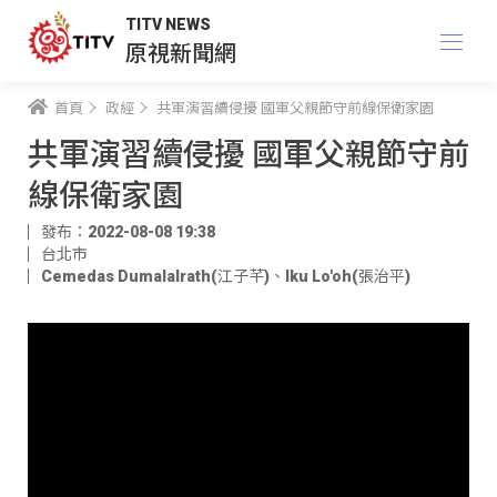
TITV NEWS
原視新聞網
首頁
政經
共軍演習續侵擾 國軍父親節守前線保衛家園
共軍演習續侵擾 國軍父親節守前
線保衛家園
發布：2022-08-08 19:38
台北市
Cemedas Dumalalrath(江子芊)
、
Iku Lo'oh(張治平)