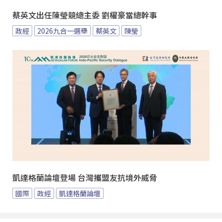
蔡英文出任陳瑩競總主委 劉櫂豪當總幹事
政經
2026九合一選舉
蔡英文
陳瑩
凱達格蘭論壇登場 台灣攜盟友抗境外威脅
國際
政經
凱達格蘭論壇