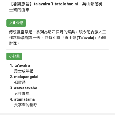
【魯凱族語】ta‘avalra ‘i tatolohae ni｜萬山部落勇
士祭的由來
文化介紹
傳統祖靈祭是一系列為期四個月的祭典，現今配合族人工
作求學濃縮為一天，並特別將「勇士祭(Ta‘avala)」凸顯
辦理。
小辭典
ta‘avalra
勇士成年禮
molapangolai
祖靈祭
asavasavahe
男性青年
atamatama
父字輩的稱呼