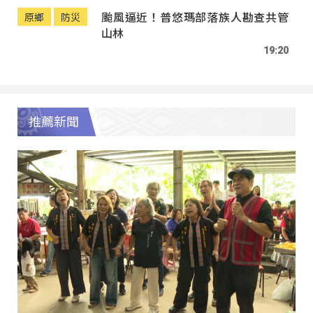
颱風逼近！普悠瑪部落族人勘查共管
原鄉
防災
山林
19:20
推薦新聞