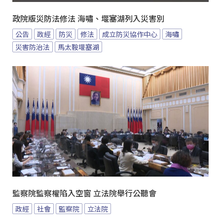
政院版災防法修法 海嘯、堰塞湖列入災害別
公告
政經
防災
修法
成立防災協作中心
海嘯
災害防治法
馬太鞍堰塞湖
監察院監察權陷入空窗 立法院舉行公聽會
政經
社會
監察院
立法院