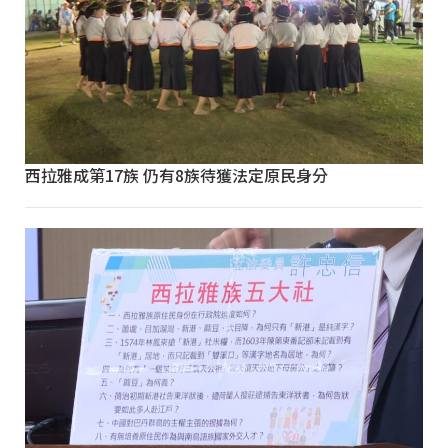
西拉雅成第17族 仍有8族待獲法定原民身分