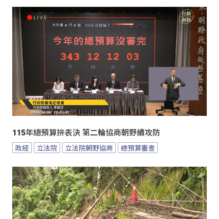
115年總預算拚表決 第二輪協商朝野續攻防
政經
立法院
立法院朝野協商
總預算審查