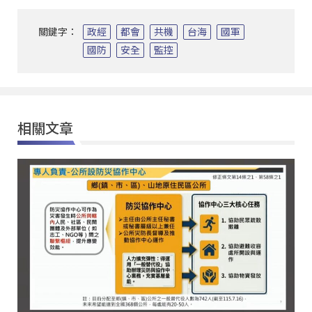
關鍵字：
政經
都會
共機
台海
國軍
國防
安全
監控
相關文章