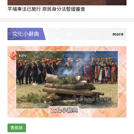
平埔專法已施行 原民身分法暫緩審查
文化小辭典
魯凱族