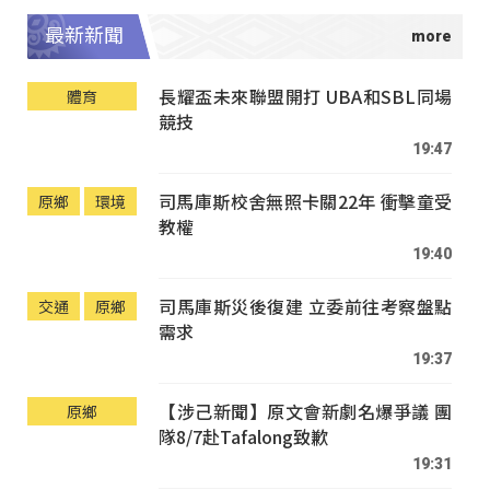
最新新聞
長耀盃未來聯盟開打 UBA和SBL同場
體育
競技
19:47
司馬庫斯校舍無照卡關22年 衝擊童受
原鄉
環境
教權
19:40
司馬庫斯災後復建 立委前往考察盤點
交通
原鄉
需求
19:37
【涉己新聞】原文會新劇名爆爭議 團
原鄉
隊8/7赴Tafalong致歉
19:31