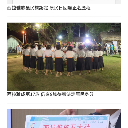
西拉雅族獲民族認定 原民日回顧正名歷程
西拉雅成第17族 仍有8族待獲法定原民身分