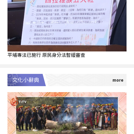
平埔專法已施行 原民身分法暫緩審查
文化小辭典