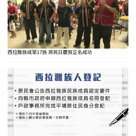
西拉雅族成第17族 原民日慶賀正名成功