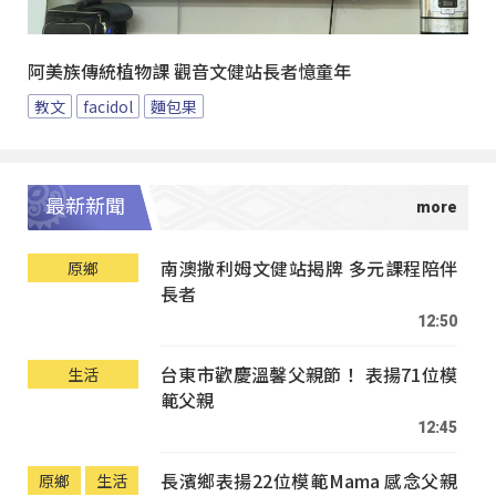
阿美族傳統植物課 觀音文健站長者憶童年
教文
facidol
麵包果
最新新聞
南澳撒利姆文健站揭牌 多元課程陪伴
原鄉
長者
12:50
台東市歡慶溫馨父親節！ 表揚71位模
生活
範父親
12:45
長濱鄉表揚22位模範Mama 感念父親
原鄉
生活