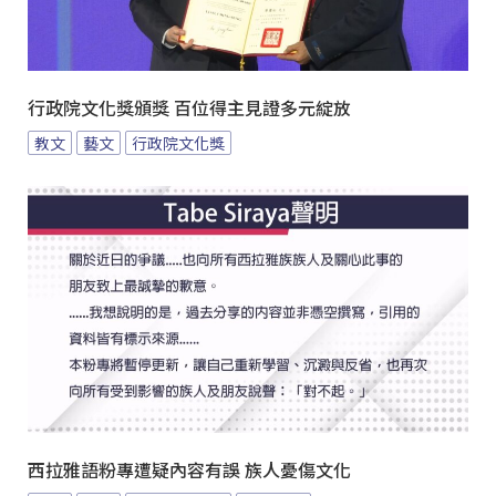
行政院文化獎頒獎 百位得主見證多元綻放
教文
藝文
行政院文化獎
西拉雅語粉專遭疑內容有誤 族人憂傷文化