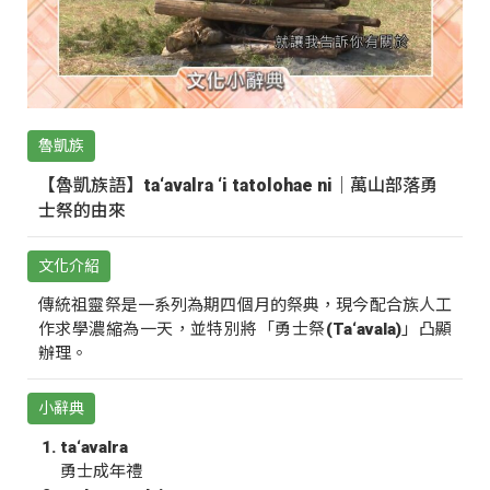
魯凱族
【魯凱族語】ta‘avalra ‘i tatolohae ni｜萬山部落勇
士祭的由來
文化介紹
傳統祖靈祭是一系列為期四個月的祭典，現今配合族人工
作求學濃縮為一天，並特別將「勇士祭(Ta‘avala)」凸顯
辦理。
小辭典
ta‘avalra
勇士成年禮