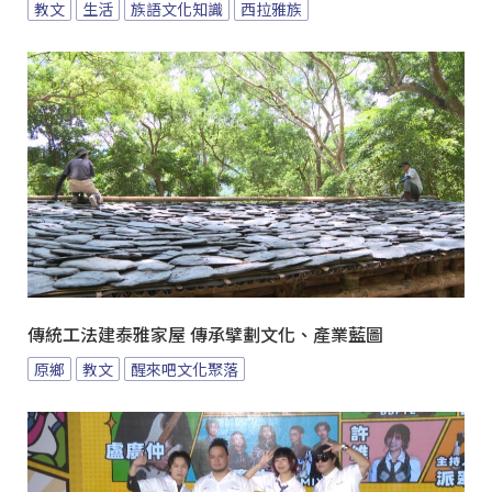
教文
生活
族語文化知識
西拉雅族
傳統工法建泰雅家屋 傳承擘劃文化、產業藍圖
原鄉
教文
醒來吧文化聚落