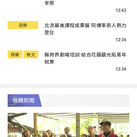
辛勞
12:43
北流幕後課程成果展 阿爆率新人熱力
音樂
登台
12:36
舞跨界劇場培訓 結合花蓮觀光拓青年
原鄉
教文
就業
12:34
推薦新聞