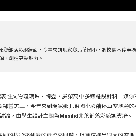
原鄉部落彩繪牆面，今年來到瑪家鄉北葉國小，將校園內停車
潑，創造亮點魅力。
代表性文物琉璃珠、陶壺，屏榮高中多媒體設計科「媒你
原鄉當志工，今年來到瑪家鄉北葉國小彩繪停車空地旁的
論，由學生設計主題為Masilid北葉部落彩繪迎賓牆。
學習到的技術來到我的母校來回饋，以前這邊是很大的空地