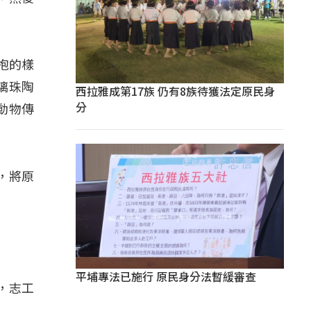
抱的樣
璃珠陶
西拉雅成第17族 仍有8族待獲法定原民身
分
動物傳
，將原
平埔專法已施行 原民身分法暫緩審查
，志工