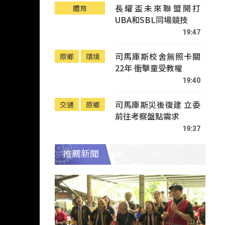
長耀盃未來聯盟開打
體育
UBA和SBL同場競技
19:47
司馬庫斯校舍無照卡關
原鄉
環境
22年 衝擊童受教權
19:40
司馬庫斯災後復建 立委
交通
原鄉
前往考察盤點需求
19:37
推薦新聞