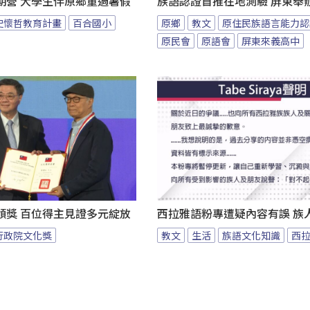
期營 大學生伴原鄉童過暑假
族語認證首推在地測驗 屏東舉
史懷哲教育計畫
百合國小
原鄉
教文
原住民族語言能力認
原民會
原語會
屏東來義高中
頒獎 百位得主見證多元綻放
西拉雅語粉專遭疑內容有誤 族
行政院文化獎
教文
生活
族語文化知識
西