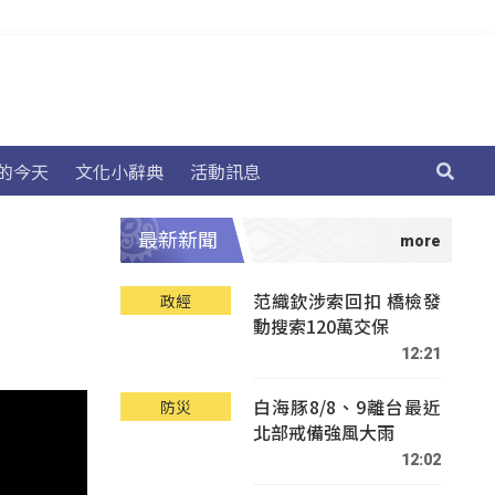
的今天
文化小辭典
活動訊息
最新新聞
范織欽涉索回扣 橋檢發
政經
動搜索120萬交保
12:21
白海豚8/8、9離台最近
防災
北部戒備強風大雨
12:02