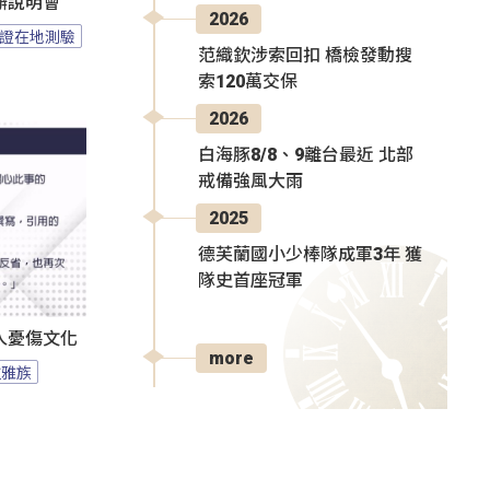
辦說明會
2026
證在地測驗
范織欽涉索回扣 橋檢發動搜
索120萬交保
2026
白海豚8/8、9離台最近 北部
戒備強風大雨
2025
德芙蘭國小少棒隊成軍3年 獲
隊史首座冠軍
人憂傷文化
more
拉雅族