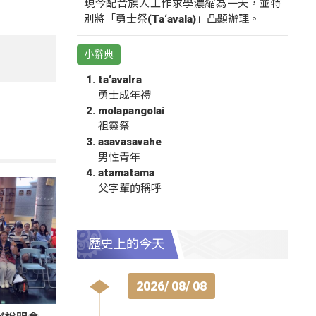
現今配合族人工作求學濃縮為一天，並特
別將「勇士祭(Ta‘avala)」凸顯辦理。
小辭典
ta‘avalra
勇士成年禮
molapangolai
祖靈祭
asavasavahe
男性青年
atamatama
父字輩的稱呼
歷史上的今天
2026/ 08/ 08