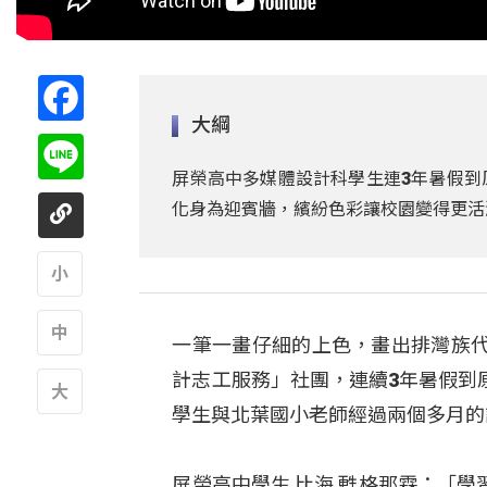
Facebook
大綱
Line
屏榮高中多媒體設計科學生連3年暑假到
化身為迎賓牆，繽紛色彩讓校園變得更活
A
一筆一畫仔細的上色，畫出排灣族
A
計志工服務」社團，連續3年暑假到
學生與北葉國小老師經過兩個多月的討
A
屏榮高中學生 比海 甦格那霖：「