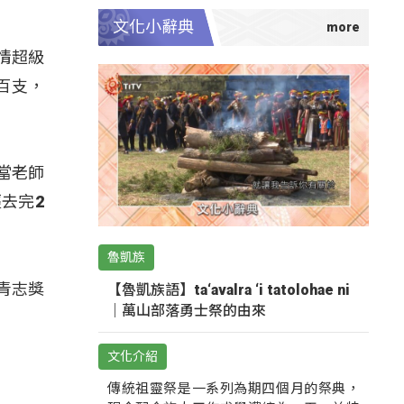
文化小辭典
情超級
百支，
當老師
去完2
魯凱族
青志獎
【魯凱族語】ta‘avalra ‘i tatolohae ni
｜萬山部落勇士祭的由來
文化介紹
傳統祖靈祭是一系列為期四個月的祭典，