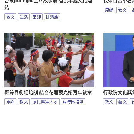
台東pulingau生命故事展 香氛串起文化連
長榮百合小暑
結
原鄉
教文
教文
生活
巫師
排灣族
舞跨界劇場培訓 結合花蓮觀光拓青年就業
行政院文化獎
原鄉
教文
原民樂舞人才
舞跨界培訓
教文
藝文