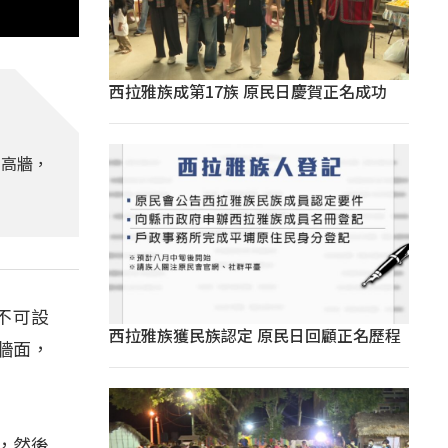
西拉雅族成第17族 原民日慶賀正名成功
場高牆，
不可設
西拉雅族獲民族認定 原民日回顧正名歷程
牆面，
，然後