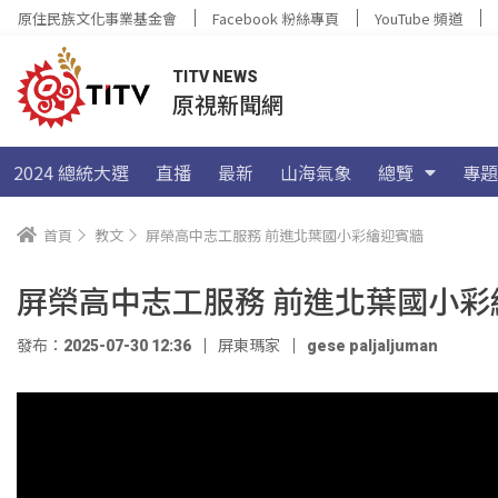
原住民族文化事業基金會
Facebook 粉絲專頁
YouTube 頻道
TITV NEWS
原視新聞網
2024 總統大選
直播
最新
山海氣象
總覽
專題
首頁
教文
屏榮高中志工服務 前進北葉國小彩繪迎賓牆
屏榮高中志工服務 前進北葉國小彩
發布：2025-07-30 12:36
屏東瑪家
gese paljaljuman