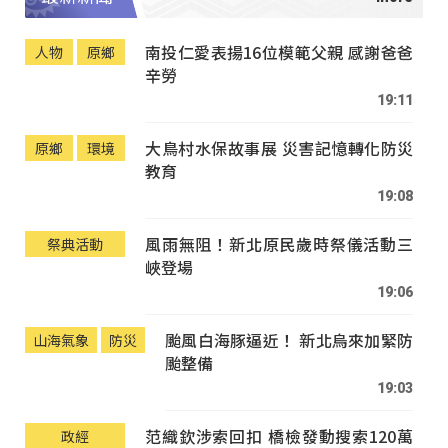
南投仁愛表揚16位模範父親 感謝爸爸
人物
原鄉
辛勞
19:11
大鳥村水保故事展 災害記憶轉化防災
原鄉
環境
教育
19:08
風雨無阻！新北原民歲時祭儀活動三
祭典活動
峽登場
19:06
颱風白海豚逼近！ 新北烏來加緊防
山海氣象
防災
颱整備
19:03
范織欽涉索回扣 橋檢發動搜索120萬
政經