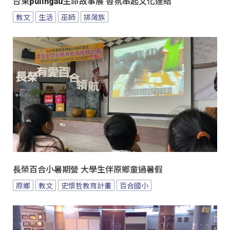
台東pulingau生命故事展 香氛串起文化連結
教文
生活
巫師
排灣族
長榮百合小暑期營 大學生伴原鄉童過暑假
原鄉
教文
史懷哲教育計畫
百合國小