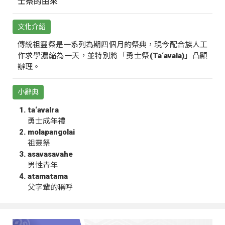
士祭的由來
文化介紹
傳統祖靈祭是一系列為期四個月的祭典，現今配合族人工
作求學濃縮為一天，並特別將「勇士祭(Ta‘avala)」凸顯
辦理。
小辭典
ta‘avalra
勇士成年禮
molapangolai
祖靈祭
asavasavahe
男性青年
atamatama
父字輩的稱呼