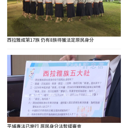
西拉雅成第17族 仍有8族待獲法定原民身分
平埔專法已施行 原民身分法暫緩審查