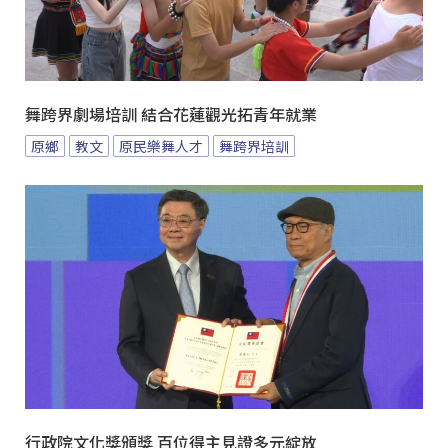
舞跨界劇場培訓 結合花蓮觀光拓青年就業
原鄉
教文
原民樂舞人才
舞跨界培訓
行政院文化獎頒獎 百位得主見證多元綻放