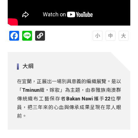
Facebook
Line
A
A
A
大綱
在宜蘭，正展出一場別具意義的編織展覽。是以
「Tminun織・嫁妝」為主題，由泰雅族南澳群
傳統織布工藝保存者Bakan Nawi攜手22位學
員，把三年來的心血與傳承成果呈現在眾人眼
前。